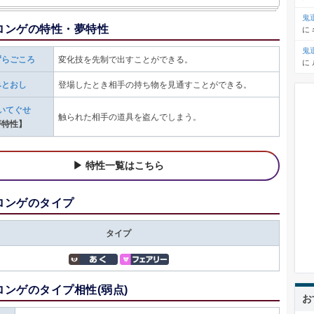
鬼
ロンゲの特性・夢特性
に
鬼
ずらごころ
変化技を先制で出すことができる。
に
みとおし
登場したとき相手の持ち物を見通すことができる。
いてぐせ
触られた相手の道具を盗んでしまう。
夢特性】
特性一覧はこちら
ロンゲのタイプ
タイプ
ロンゲのタイプ相性(弱点)
お