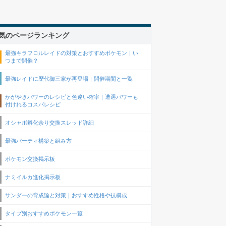
気のページランキング
最強キラフロルレイドの対策とおすすめポケモン｜い
つまで開催？
最強レイドに歴代御三家が再登場｜開催期間と一覧
かがやきパワーのレシピと色違い確率｜遭遇パワーも
付けれるコスパレシピ
オシャボ孵化余り交換スレッド詳細
最強パーティ構築と組み方
ポケモン交換掲示板
ナミイルカ進化掲示板
サンダーの育成論と対策｜おすすめ性格や技構成
タイプ別おすすめポケモン一覧