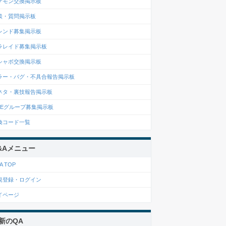
ケモン交換掲示板
談・質問掲示板
レンド募集掲示板
ラレイド募集掲示板
シャボ交換掲示板
ラー・バグ・不具合報告掲示板
ネタ・裏技報告掲示板
INEグループ募集掲示板
換コード一覧
&Aメニュー
A TOP
規登録・ログイン
イページ
新のQA