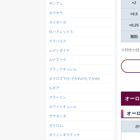
×2
ザシアン
ホウオウ
×0.5
カイオーガ
×0.25
白バドレックス
無効
テラパゴス
※特性や技
ムゲンダイナ
ルナアーラ
ブラックキュレム
ネクロズマ(たそがれのたてがみ)
ルギア
グラードン
オーロ
ホワイトキュレム
オー
ザマゼンタ
ゼクロム
ポ
オリジンギラティナ