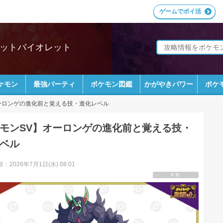
ゲームでポイ活
レットバイオレット
ケモン
最強パーティ
ポケモン図鑑
かがやきパワー
ポケ
ーロンゲの進化前と覚える技・進化レベル
モンSV】オーロンゲの進化前と覚える技・
ベル
：2026年7月1日(水) 08:01
PR