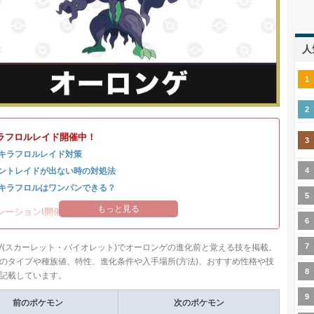
人
ラフロルレイド開催中！
キラフロルレイド対策
ントレイドが出ない時の対処法
キラフロルはワンパンできる？
もっと見る
レーションI開催中！
V(スカーレット・バイオレット)でオーロンゲの進化前と覚える技を掲載。
のタイプや種族値、特性、進化条件や入手場所(方法)、おすすめ性格や技
記載しています。
前のポケモン
次のポケモン