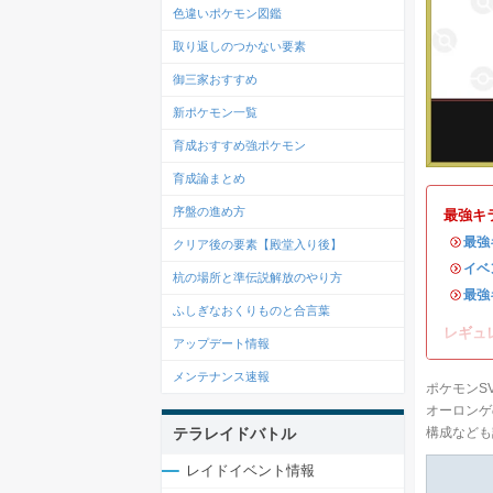
色違いポケモン図鑑
取り返しのつかない要素
御三家おすすめ
新ポケモン一覧
育成おすすめ強ポケモン
育成論まとめ
序盤の進め方
最強キ
・
最強
クリア後の要素【殿堂入り後】
・
イベ
杭の場所と準伝説解放のやり方
・
最強
ふしぎなおくりものと合言葉
レギュ
アップデート情報
メンテナンス速報
ポケモンS
オーロンゲ
テラレイドバトル
構成なども
レイドイベント情報