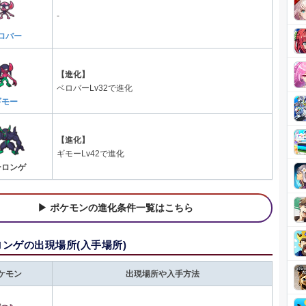
-
ロバー
【進化】
ベロバーLv32で進化
ギモー
【進化】
ギモーLv42で進化
ーロンゲ
ポケモンの進化条件一覧はこちら
ンゲの出現場所(入手場所)
ケモン
出現場所や入手方法