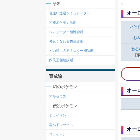
診断
オー
色違い遭遇シミュレーター
相棒ポケモン診断
いた
ジムリーダー相性診断
お
仲良くなれる先生診断
わる
どの組に入る？スター団診断
【
四天王相性診断
育成論
幻のポケモン
オー
アルセウス
伝説ポケモン
ミライドン
黒バドレックス
オー
コライドン