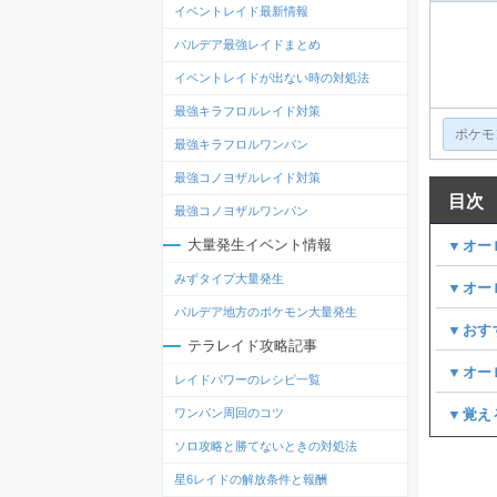
イベントレイド最新情報
パルデア最強レイドまとめ
イベントレイドが出ない時の対処法
最強キラフロルレイド対策
最強キラフロルワンパン
最強コノヨザルレイド対策
目次
最強コノヨザルワンパン
大量発生イベント情報
▼オー
みずタイプ大量発生
▼オー
パルデア地方のポケモン大量発生
▼おす
テラレイド攻略記事
▼オー
レイドパワーのレシピ一覧
ワンパン周回のコツ
▼覚え
ソロ攻略と勝てないときの対処法
星6レイドの解放条件と報酬