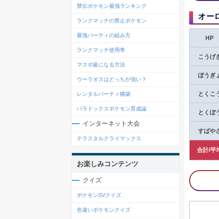
禁伝ポケモン最強ランキング
オー
ランクマッチの禁止ポケモン
最強パーティの組み方
HP
ランクマッチ使用率
こうげ
マスボ級になる方法
ぼうぎ
ウーラオスはどっちが強い？
レンタルパーティ構築
とくこ
パラドックスポケモン育成論
とくぼ
インターネット大会
すばや
テラスタルクライマックス
合計/平
お楽しみコンテンツ
クイズ
ポケモンSVクイズ
色違いポケモンクイズ