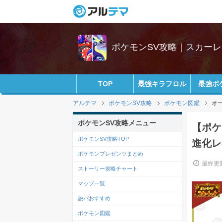
ポケモンSV攻略｜スカー
TOP
最強キラフロル
最強ポ
アルテマ
ポケモンSV攻略
ポケモン図鑑
オ
ポケモンSV攻略メニュー
【ポケ
ポケモンSV攻略TOP
進化レ
ポケモンプレゼンツまとめ
最終更新
ストーリー攻略チャート
マップ一覧
旅パおすすめ
ポケモン図鑑