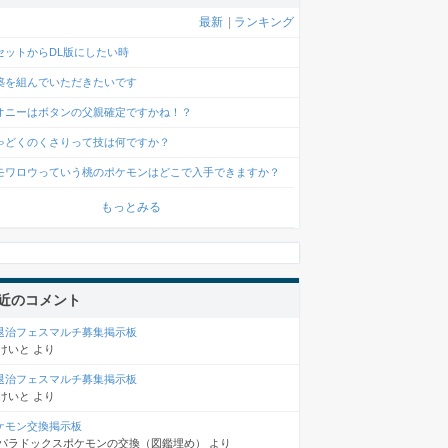
最新
|
ランキング
セットからDL版にしたい時
築を組んでいただきたいです
オニーはボタンの父親確定ですかね！？
ゃどくのくさりって技は何ですか？
モワロウっていう桃のポケモンはどこで入手できますか？
もっとみる
近のコメント
退治フェスマルチ募集掲示板
けいと
より
退治フェスマルチ募集掲示板
けいと
より
ケモン交換掲示板
パラドックスポケモンの交換（図鑑埋め）
より