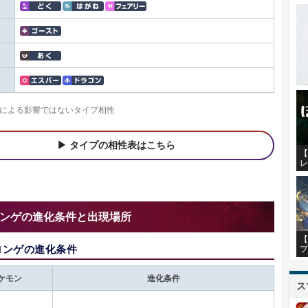
による影響ではないタイプ相性
タイプの相性表はこちら
【
レ
ンゲの進化条件と出現場所
【
ロンゲの進化条件
プ
ケモン
進化条件
ス