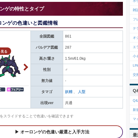
ポ
ンゲの特性とタイプ
雑
フ
ロンゲの色違いと図鑑情報
テ
全国図鑑
861
オ
エ
パルデア図鑑
287
を見る
小
高さ/重さ
1.5m/61.0kg
L
性別
♂
交
努力値
-
Q
タマゴ
妖精
、
人型
Q&
出現ver
共通
新
をスライドすることで色違いを確認できます
マ
オーロンゲの色違い厳選と入手方法
最