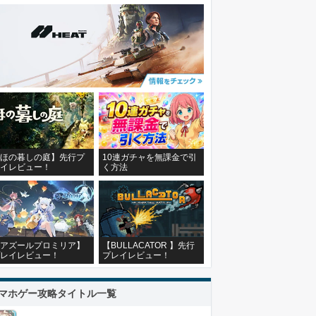
ほの暮しの庭】先行プ
10連ガチャを無課金で引
イレビュー！
く方法
アズールプロミリア】
【BULLACATOR 】先行
レイレビュー！
プレイレビュー！
マホゲー攻略タイトル一覧