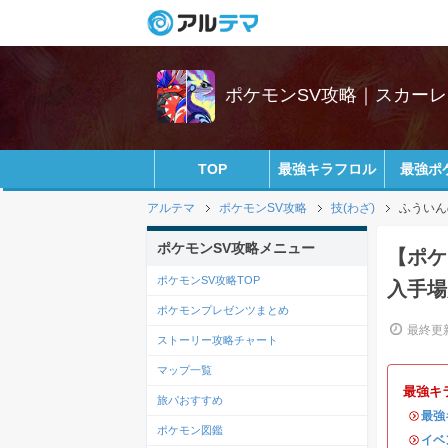
ポケモンSV攻略｜スカー
TOP
最強キラフロル
最強ポ
アルテマ
ポケモンSV攻略
技(わざ)
ふういん
ポケモンSV攻略メニュー
【ポケ
ポケモンSV攻略TOP
入手場
ポケモンプレゼンツまとめ
最終更新
ストーリー攻略チャート
マップ一覧
最強キ
旅パおすすめ
・
最強
ポケモン図鑑
・
イベ