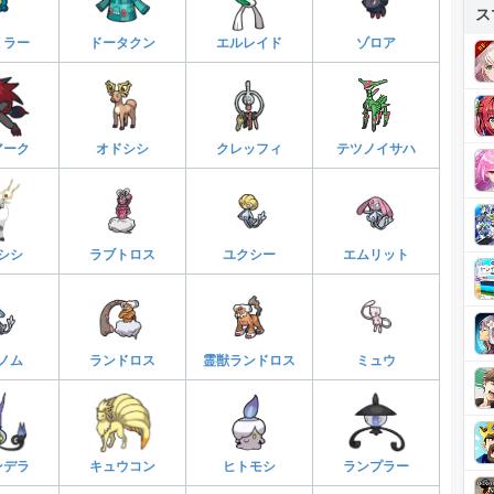
ス
ミラー
ドータクン
エルレイド
ゾロア
アーク
オドシシ
クレッフィ
テツノイサハ
シシ
ラブトロス
ユクシー
エムリット
ノム
ランドロス
霊獣ランドロス
ミュウ
ンデラ
キュウコン
ヒトモシ
ランプラー