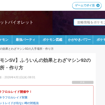
ゲームでポイ活
レットバイオレット
ケモン
最強パーティ
ポケモン図鑑
かがやきパワー
ポケ
の効果とわざマシン92の入手場所・作り方
モンSV】ふういんの効果とわざマシン92の
所・作り方
：2026年4月1日(水) 08:01
PR
ラフロルレイド開催中！
キラフロルレイド対策
ントレイドが出ない時の対処法