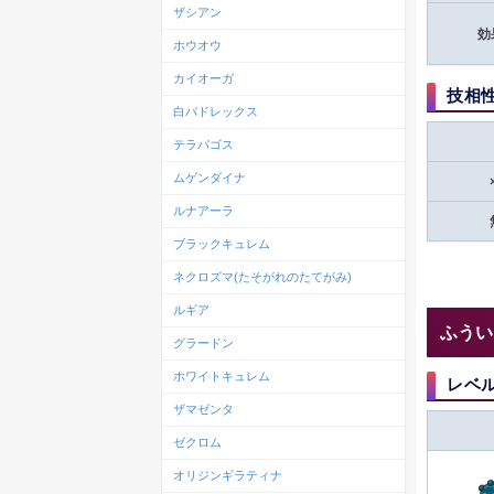
ザシアン
効
ホウオウ
カイオーガ
技相
白バドレックス
テラパゴス
ムゲンダイナ
ルナアーラ
ブラックキュレム
ネクロズマ(たそがれのたてがみ)
ルギア
ふうい
グラードン
ホワイトキュレム
レベ
ザマゼンタ
ゼクロム
オリジンギラティナ