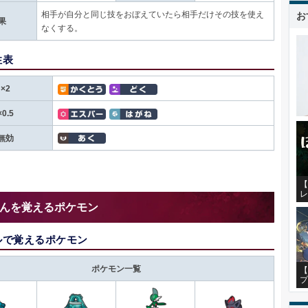
お
相手が自分と同じ技をおぼえていたら相手だけその技を使え
果
なくする。
性表
×2
×0.5
無効
【
レ
んを覚えるポケモン
ルで覚えるポケモン
ポケモン一覧
【
プ