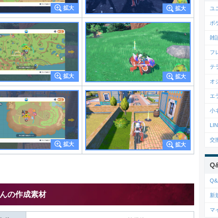
ユ
ポ
雑
フ
テ
オ
エ
小
L
交
Q
Q&
んの作成素材
新
マ