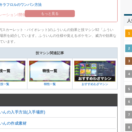
キラフロルのワンパン方法
もっと見る
レーションI開催中！
人
V(スカーレット・バイオレット)のふういんの効果と技マシン92「ふうい
場所を紹介しています。ふういんの仕様や覚えるポケモン、威力や効果な
ています。
技マシン関連記事
技一覧
特性一覧
おすすめわざマシン
いんの入手方法(入手場所)
いんの作成素材