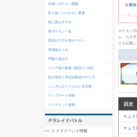
色違いポケモン図鑑
・
最強
取り返しのつかない要素
レギュ
御三家おすすめ
ポケモンS
新ポケモン一覧
ん」の入手
育成おすすめ強ポケモン
どを記載し
育成論まとめ
序盤の進め方
クリア後の要素【殿堂入り後】
杭の場所と準伝説解放のやり方
ふしぎなおくりものと合言葉
アップデート情報
目次
メンテナンス速報
▼ふう
テラレイドバトル
▼ふう
レイドイベント情報