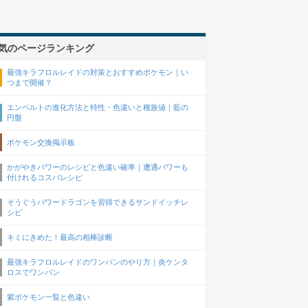
気のページランキング
最強キラフロルレイドの対策とおすすめポケモン｜い
つまで開催？
エンペルトの進化方法と特性・色違いと種族値｜藍の
円盤
ポケモン交換掲示板
かがやきパワーのレシピと色違い確率｜遭遇パワーも
付けれるコスパレシピ
そうぐうパワードラゴンを習得できるサンドイッチレ
シピ
キミにきめた！最高の相棒診断
最強キラフロルレイドのワンパンのやり方｜炎ケンタ
ロスでワンパン
紫ポケモン一覧と色違い