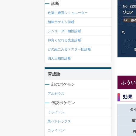
診断
色違い遭遇シミュレーター
相棒ポケモン診断
ジムリーダー相性診断
仲良くなれる先生診断
どの組に入る？スター団診断
四天王相性診断
育成論
ふうい
幻のポケモン
アルセウス
効果
伝説ポケモン
タ
ミライドン
威
黒バドレックス
コライドン
P