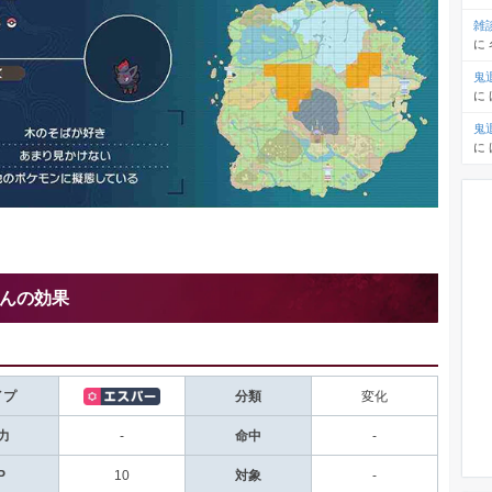
雑
に
鬼
に
鬼
に
んの効果
イプ
分類
変化
力
-
命中
-
P
10
対象
-