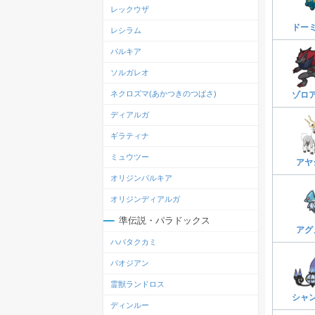
レックウザ
ドー
レシラム
パルキア
ソルガレオ
ネクロズマ(あかつきのつばさ)
ゾロ
ディアルガ
ギラティナ
ミュウツー
アヤ
オリジンパルキア
オリジンディアルガ
準伝説・パラドックス
アグ
ハバタクカミ
パオジアン
霊獣ランドロス
シャ
ディンルー