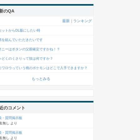
新のQA
最新
|
ランキング
セットからDL版にしたい時
築を組んでいただきたいです
オニーはボタンの父親確定ですかね！？
ゃどくのくさりって技は何ですか？
モワロウっていう桃のポケモンはどこで入手できますか？
もっとみる
近のコメント
談・質問掲示板
名無し
より
談・質問掲示板
名無し
より