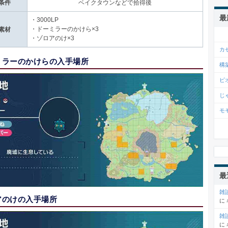
条件
ベイクタウンなどで拾得後
最
・3000LP
・
ドーミラーのかけら
×3
素材
・
ゾロアのけ
×3
カ
ミラーのかけらの入手場所
構
ピ
じ
モ
最
雑
アのけの入手場所
に
雑
に