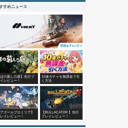
すすめニュース
ほの暮しの庭】先行プ
10連ガチャを無課金で引
イレビュー！
く方法
アズールプロミリア】
【BULLACATOR 】先行
レイレビュー！
プレイレビュー！