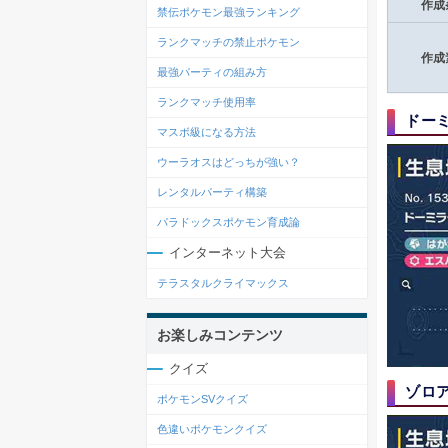
作成
禁伝ポケモン最強ランキング
ランクマッチの禁止ポケモン
作成
最強パーティの組み方
ランクマッチ使用率
ドー
マスボ級になる方法
ウーラオスはどっちが強い？
レンタルパーティ構築
パラドックスポケモン育成論
インターネット大会
テラスタルクライマックス
お楽しみコンテンツ
クイズ
ゾロ
ポケモンSVクイズ
色違いポケモンクイズ