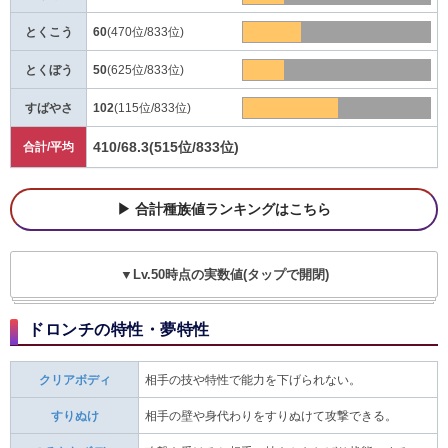
とくこう
60
(470位/833位)
とくぼう
50
(625位/833位)
すばやさ
102
(115位/833位)
410/68.3
(515位/833位)
合計/平均
合計種族値ランキングはこちら
▼Lv.50時点の実数値(タップで開閉)
ドロンチの特性・夢特性
クリアボディ
相手の技や特性で能力を下げられない。
すりぬけ
相手の壁や身代わりをすりぬけて攻撃できる。