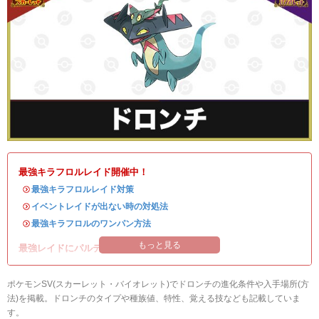
最強キラフロルレイド開催中！
・
最強キラフロルレイド対策
・
イベントレイドが出ない時の対処法
・
最強キラフロルのワンパン方法
もっと見る
最強レイドにパルデアの強力なポケモンが登場！
ポケモンSV(スカーレット・バイオレット)でドロンチの進化条件や入手場所(方
法)を掲載。ドロンチのタイプや種族値、特性、覚える技なども記載していま
す。