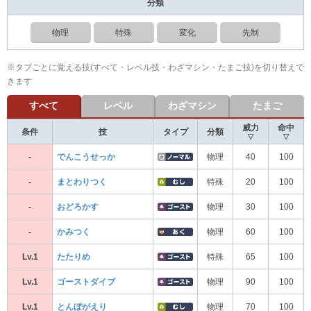
分類
物理
特殊
変化
先制
※タブごとに覚える技(すべて・レベル技・わざマシン・たまご技)を切り替えで
きます
すべて
レベル
わざマシン
たまご
威力
命中
条件
技
タイプ
分類
▽
▽
-
でんこうせっか
物理
40
100
-
まとわりつく
特殊
20
100
-
おどろかす
物理
30
100
-
かみつく
物理
60
100
Lv.1
たたりめ
特殊
65
100
Lv.1
ゴーストダイブ
物理
90
100
Lv.1
とんぼがえり
物理
70
100