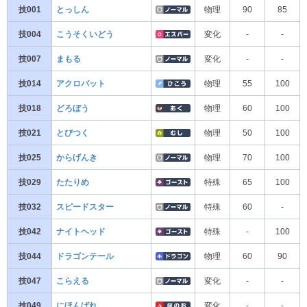
技001
とっしん
物理
90
85
技004
こうそくいどう
変化
-
-
技007
まもる
変化
-
-
技014
アクロバット
物理
55
100
技018
どろぼう
物理
60
100
技021
とびつく
物理
50
100
技025
からげんき
物理
70
100
技029
たたりめ
特殊
65
100
技032
スピードスター
特殊
60
-
技042
ナイトヘッド
特殊
-
100
技044
ドラゴンテール
物理
60
90
技047
こらえる
変化
-
-
技049
にほんばれ
変化
-
-