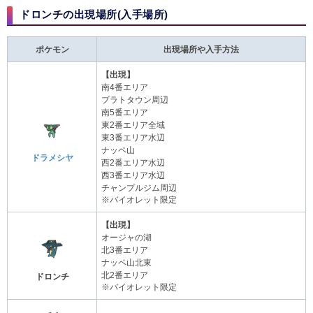
ドロンチの出現場所(入手場所)
ポケモン
出現場所や入手方法
【出現】
南4番エリア
プラトタウン周辺
南5番エリア
東2番エリア全域
東3番エリア水辺
ナッペ山
ドラメシヤ
西2番エリア水辺
西3番エリア水辺
チャンプルジム周辺
※バイオレット限定
【出現】
オージャの湖
北3番エリア
ナッペ山北東
北2番エリア
ドロンチ
※バイオレット限定