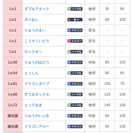
Lv.1
ダブルアタック
物理
35
90
Lv.1
ダメおし
物理
60
100
Lv.1
りゅうのまい
変化
-
-
Lv.1
こうそくいどう
変化
-
-
Lv.1
ロックオン
変化
-
-
Lv.50
りゅうのはどう
特殊
85
100
Lv.54
とっしん
物理
90
85
Lv.61
ドラゴンダイブ
物理
100
75
Lv.66
すてみタックル
物理
120
100
Lv.72
とっておき
物理
140
100
進化後
りゅうのいぶき
特殊
60
100
進化後
ドラゴンアロー
物理
50
100