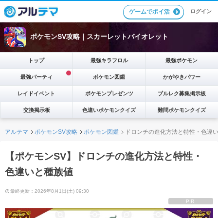
ゲームでポイ活
ログイン
ポケモンSV攻略｜スカーレットバイオレット
トップ
最強キラフロル
最強ポケモン
最強パーティ
ポケモン図鑑
かがやきパワー
レイドイベント
ポケモンプレゼンツ
ブルレク募集掲示板
交換掲示板
色違いポケモンクイズ
難問ポケモンクイズ
アルテマ
ポケモンSV攻略
ポケモン図鑑
ドロンチの進化方法と特性・色違
【ポケモンSV】ドロンチの進化方法と特性・
色違いと種族値
最終更新：2026年8月1日(土) 09:30
PR