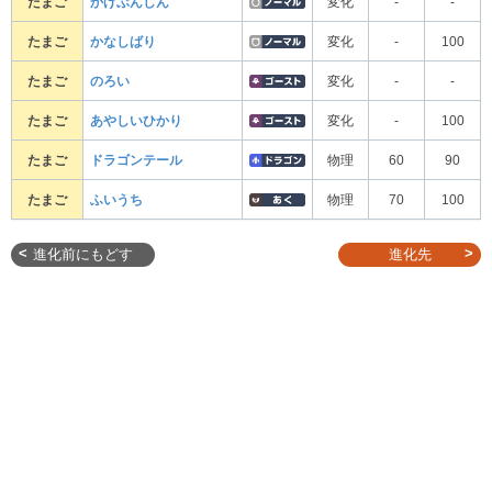
たまご
かげぶんしん
変化
-
-
たまご
かなしばり
変化
-
100
たまご
のろい
変化
-
-
たまご
あやしいひかり
変化
-
100
たまご
ドラゴンテール
物理
60
90
たまご
ふいうち
物理
70
100
進化前にもどす
進化先