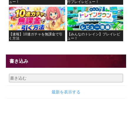
ュー！
行プレイレビュー！
【速報】10連ガチャを無課金で引
【みんなのトレイン】プレイレビ
く方法
ュー！
書き込み
最新を表示する