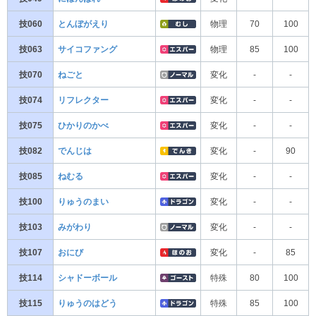
技060
とんぼがえり
物理
70
100
技063
サイコファング
物理
85
100
技070
ねごと
変化
-
-
技074
リフレクター
変化
-
-
技075
ひかりのかべ
変化
-
-
技082
でんじは
変化
-
90
技085
ねむる
変化
-
-
技100
りゅうのまい
変化
-
-
技103
みがわり
変化
-
-
技107
おにび
変化
-
85
技114
シャドーボール
特殊
80
100
技115
りゅうのはどう
特殊
85
100