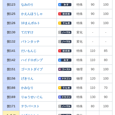
技123
なみのり
特殊
90
100
技125
かえんほうしゃ
特殊
90
100
技126
10まんボルト
特殊
90
100
技130
てだすけ
変化
-
-
技132
バトンタッチ
変化
-
-
技141
だいもんじ
特殊
110
85
技142
ハイドロポンプ
特殊
110
80
技151
ゴーストダイブ
物理
90
100
技156
げきりん
物理
120
100
技166
かみなり
特殊
110
70
技169
りゅうせいぐん
特殊
130
90
技171
テラバースト
特殊
80
100