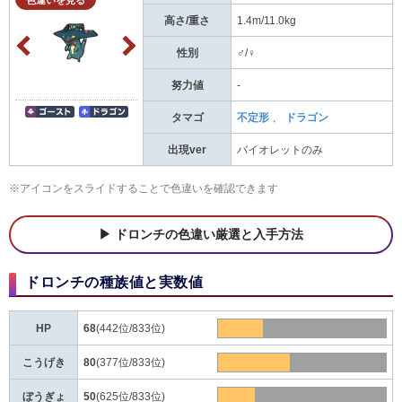
色違いを見る
高さ/重さ
1.4m/11.0kg
性別
♂/♀
努力値
-
タマゴ
不定形
、
ドラゴン
出現ver
バイオレットのみ
※アイコンをスライドすることで色違いを確認できます
ドロンチの色違い厳選と入手方法
ドロンチの種族値と実数値
HP
68
(442位/833位)
こうげき
80
(377位/833位)
ぼうぎょ
50
(625位/833位)