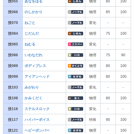
技055
あなをほる
物理
80
100
技066
のしかかり
物理
85
100
技070
ねごと
変化
-
-
技084
じだんだ
物理
75
100
技085
ねむる
変化
-
-
技086
いわなだれ
物理
75
90
技089
ボディプレス
物理
80
100
技099
アイアンヘッド
物理
80
100
技103
みがわり
変化
-
-
技108
かみくだく
物理
80
100
技116
ステルスロック
変化
-
-
技117
ハイパーボイス
特殊
90
100
技121
ヘビーボンバー
物理
-
100