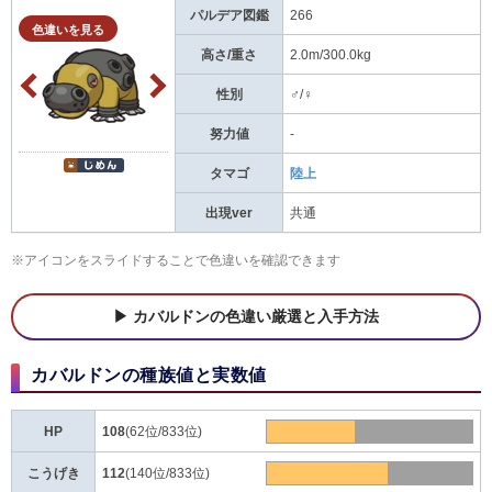
パルデア図鑑
266
色違いを見る
高さ/重さ
2.0m/300.0kg
性別
♂/♀
努力値
-
タマゴ
陸上
出現ver
共通
※アイコンをスライドすることで色違いを確認できます
カバルドンの色違い厳選と入手方法
カバルドンの種族値と実数値
HP
108
(62位/833位)
こうげき
112
(140位/833位)