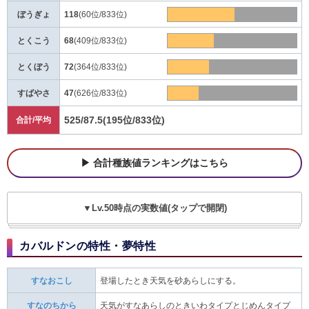
ぼうぎょ
118
(60位/833位)
とくこう
68
(409位/833位)
とくぼう
72
(364位/833位)
すばやさ
47
(626位/833位)
525/87.5
(195位/833位)
合計/平均
合計種族値ランキングはこちら
▼Lv.50時点の実数値(タップで開閉)
カバルドンの特性・夢特性
すなおこし
登場したとき天気を砂あらしにする。
すなのちから
天気がすなあらしのときいわタイプとじめんタイプ