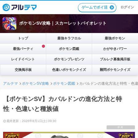
ゲームでポイ活
ログイン
ポケモンSV攻略｜スカーレットバイオレット
トップ
最強キラフロル
最強ポケモン
最強パーティ
ポケモン図鑑
かがやきパワー
レイドイベント
ポケモンプレゼンツ
ブルレク募集掲示板
交換掲示板
色違いポケモンクイズ
難問ポケモンクイズ
アルテマ
ポケモンSV攻略
ポケモン図鑑
カバルドンの進化方法と特性・色
【ポケモンSV】カバルドンの進化方法と特
性・色違いと種族値
最終更新：2026年8月1日(土) 09:30
PR