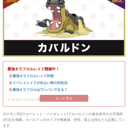
最強キラフロルレイド開催中！
・
最強キラフロルレイド対策
・
イベントレイドが出ない時の対処法
・
最強キラフロルはワンパンできる？
もっと見る
レギュレーションI開催中！
ポケモンSV(スカーレット・バイオレット)でカバルドンの進化条件や入手場所
(方法)を掲載。カバルドンのタイプや種族値、特性、覚える技なども記載してい
ます。