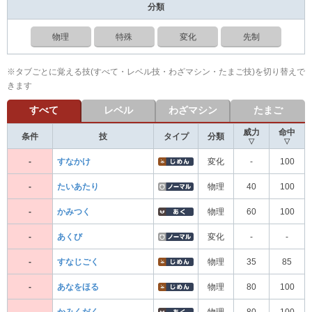
分類
物理
特殊
変化
先制
※タブごとに覚える技(すべて・レベル技・わざマシン・たまご技)を切り替えで
きます
すべて
レベル
わざマシン
たまご
威力
命中
条件
技
タイプ
分類
▽
▽
-
すなかけ
変化
-
100
-
たいあたり
物理
40
100
-
かみつく
物理
60
100
-
あくび
変化
-
-
-
すなじごく
物理
35
85
-
あなをほる
物理
80
100
-
かみくだく
物理
80
100