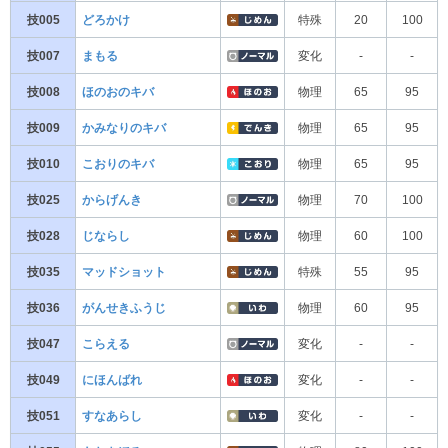
技005
どろかけ
特殊
20
100
技007
まもる
変化
-
-
技008
ほのおのキバ
物理
65
95
技009
かみなりのキバ
物理
65
95
技010
こおりのキバ
物理
65
95
技025
からげんき
物理
70
100
技028
じならし
物理
60
100
技035
マッドショット
特殊
55
95
技036
がんせきふうじ
物理
60
95
技047
こらえる
変化
-
-
技049
にほんばれ
変化
-
-
技051
すなあらし
変化
-
-