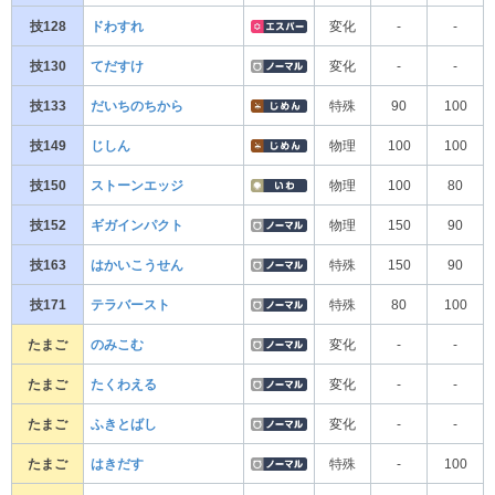
技128
ドわすれ
変化
-
-
技130
てだすけ
変化
-
-
技133
だいちのちから
特殊
90
100
技149
じしん
物理
100
100
技150
ストーンエッジ
物理
100
80
技152
ギガインパクト
物理
150
90
技163
はかいこうせん
特殊
150
90
技171
テラバースト
特殊
80
100
たまご
のみこむ
変化
-
-
たまご
たくわえる
変化
-
-
たまご
ふきとばし
変化
-
-
たまご
はきだす
特殊
-
100