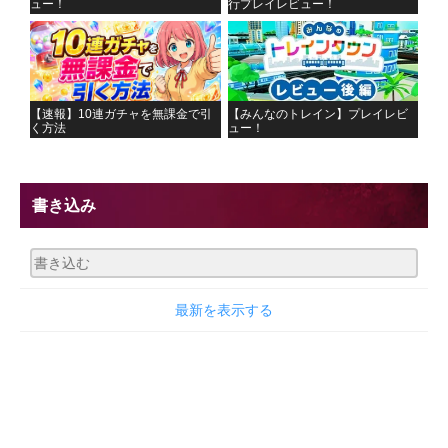
ュー！
行プレイレビュー！
【速報】10連ガチャを無課金で引
【みんなのトレイン】プレイレビ
く方法
ュー！
書き込み
最新を表示する