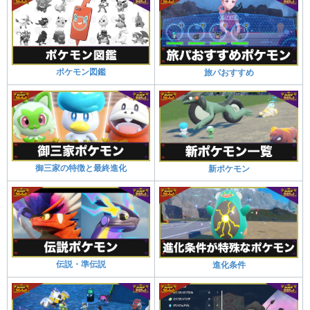
ポケモン図鑑
旅パおすすめ
御三家の特徴と最終進化
新ポケモン
伝説・準伝説
進化条件