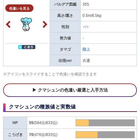
パルデア図鑑
355
色違いを見る
高さ/重さ
0.5m/8.5kg
性別
♂/♀
努力値
-
タマゴ
陸上
出現ver
共通
※アイコンをスライドすることで色違いを確認できます
クマシュンの色違い厳選と入手方法
クマシュンの種族値と実数値
HP
55
(594位/833位)
こうげき
70
(476位/833位)