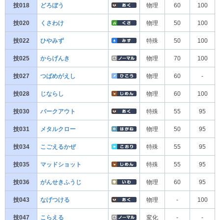
技018
どろぼう
物理
60
100
技020
くさわけ
物理
50
100
技022
ひやみず
特殊
50
100
技025
からげんき
物理
70
100
技027
つばめがえし
物理
60
-
技028
じならし
物理
60
100
技030
バークアウト
特殊
55
95
技031
メタルクロー
物理
50
95
技034
こごえるかぜ
特殊
55
95
技035
マッドショット
特殊
55
95
技036
がんせきふうじ
物理
60
95
技043
なげつける
物理
-
100
技047
こらえる
変化
-
-