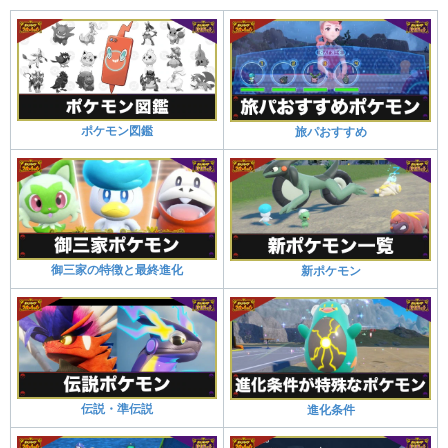
ポケモン図鑑
旅パおすすめ
御三家の特徴と最終進化
新ポケモン
伝説・準伝説
進化条件