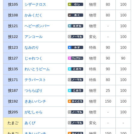
技105
シザークロス
物理
80
100
技108
かみくだく
物理
80
100
技121
ヘビーボンバー
物理
-
100
技122
アンコール
変化
-
100
技123
なみのり
特殊
90
100
技127
じゃれつく
物理
90
90
技135
れいとうビーム
特殊
90
100
技171
テラバースト
特殊
80
100
技187
つららばり
物理
25
100
技192
きあいパンチ
物理
150
100
技205
がむしゃら
物理
-
100
たまご
あくび
変化
-
-
たまご
きあいパンチ
物理
150
100