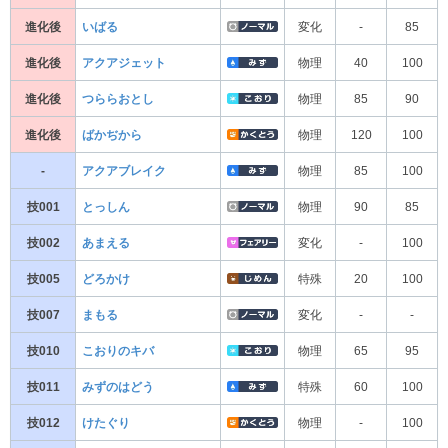
進化後
いばる
変化
-
85
進化後
アクアジェット
物理
40
100
進化後
つららおとし
物理
85
90
進化後
ばかぢから
物理
120
100
-
アクアブレイク
物理
85
100
技001
とっしん
物理
90
85
技002
あまえる
変化
-
100
技005
どろかけ
特殊
20
100
技007
まもる
変化
-
-
技010
こおりのキバ
物理
65
95
技011
みずのはどう
特殊
60
100
技012
けたぐり
物理
-
100