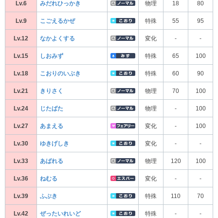
Lv.6
みだれひっかき
物理
18
80
Lv.9
こごえるかぜ
特殊
55
95
Lv.12
なかよくする
変化
-
-
Lv.15
しおみず
特殊
65
100
Lv.18
こおりのいぶき
特殊
60
90
Lv.21
きりさく
物理
70
100
Lv.24
じたばた
物理
-
100
Lv.27
あまえる
変化
-
100
Lv.30
ゆきげしき
変化
-
-
Lv.33
あばれる
物理
120
100
Lv.36
ねむる
変化
-
-
Lv.39
ふぶき
特殊
110
70
Lv.42
ぜったいれいど
特殊
-
-