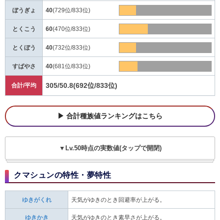
ぼうぎょ
40
(729位/833位)
とくこう
60
(470位/833位)
とくぼう
40
(732位/833位)
すばやさ
40
(681位/833位)
305/50.8
(692位/833位)
合計/平均
合計種族値ランキングはこちら
▼Lv.50時点の実数値(タップで開閉)
クマシュンの特性・夢特性
ゆきがくれ
天気がゆきのとき回避率が上がる。
ゆきかき
天気がゆきのとき素早さが上がる。