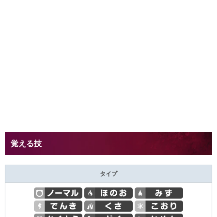
覚える技
タイプ