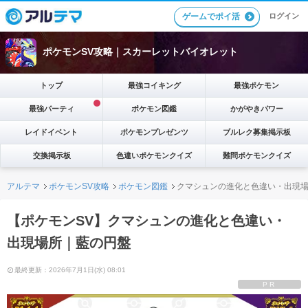
ゲームでポイ活
ログイン
ポケモンSV攻略｜スカーレットバイオレット
トップ
最強コイキング
最強ポケモン
最強パーティ
ポケモン図鑑
かがやきパワー
レイドイベント
ポケモンプレゼンツ
ブルレク募集掲示板
交換掲示板
色違いポケモンクイズ
難問ポケモンクイズ
アルテマ
ポケモンSV攻略
ポケモン図鑑
クマシュンの進化と色違い・出現
【ポケモンSV】クマシュンの進化と色違い・
出現場所｜藍の円盤
最終更新：2026年7月1日(水) 08:01
PR