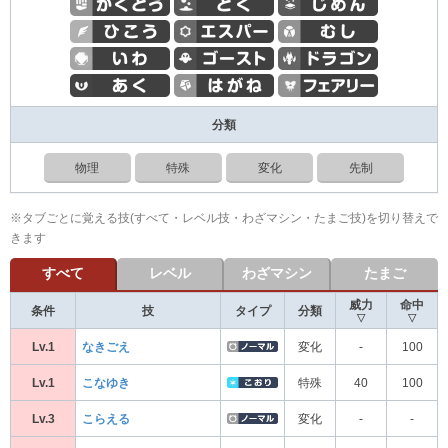
分類
物理
特殊
変化
先制
※タブごとに覚える技(すべて・レベル技・わざマシン・たまご技)を切り替えで
きます
すべて
レベル
わざマシン
たまご
威力
命中
条件
技
タイプ
分類
▽
▽
Lv.1
なきごえ
変化
-
100
Lv.1
こなゆき
特殊
40
100
Lv.3
こらえる
変化
-
-