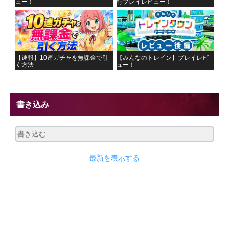
ュー！
行プレイレビュー！
【速報】10連ガチャを無課金で引
【みんなのトレイン】プレイレビ
く方法
ュー！
書き込み
最新を表示する