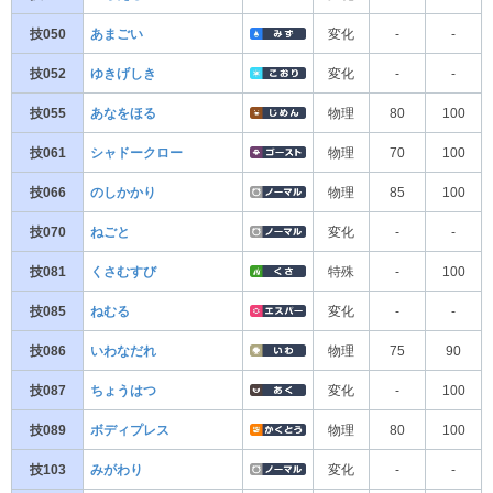
技050
あまごい
変化
-
-
技052
ゆきげしき
変化
-
-
技055
あなをほる
物理
80
100
技061
シャドークロー
物理
70
100
技066
のしかかり
物理
85
100
技070
ねごと
変化
-
-
技081
くさむすび
特殊
-
100
技085
ねむる
変化
-
-
技086
いわなだれ
物理
75
90
技087
ちょうはつ
変化
-
100
技089
ボディプレス
物理
80
100
技103
みがわり
変化
-
-