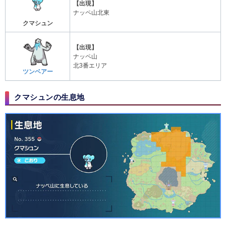
【出現】
ナッペ山北東
クマシュン
【出現】
ナッペ山
北3番エリア
ツンベアー
クマシュンの生息地