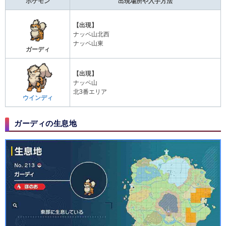
ポケモン
出現場所や入手方法
【出現】
ナッペ山北西
ナッペ山東
ガーディ
【出現】
ナッペ山
北3番エリア
ウインディ
ガーディの生息地