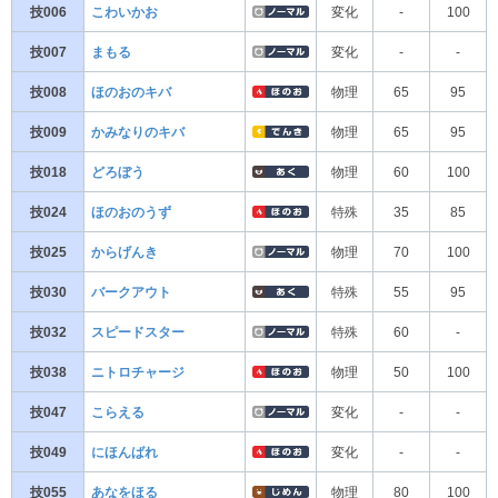
技006
こわいかお
変化
-
100
技007
まもる
変化
-
-
技008
ほのおのキバ
物理
65
95
技009
かみなりのキバ
物理
65
95
技018
どろぼう
物理
60
100
技024
ほのおのうず
特殊
35
85
技025
からげんき
物理
70
100
技030
バークアウト
特殊
55
95
技032
スピードスター
特殊
60
-
技038
ニトロチャージ
物理
50
100
技047
こらえる
変化
-
-
技049
にほんばれ
変化
-
-
技055
あなをほる
物理
80
100