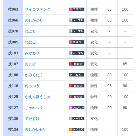
技063
サイコファング
物理
85
100
技066
のしかかり
物理
85
100
技070
ねごと
変化
-
-
技085
ねむる
変化
-
-
技103
みがわり
変化
-
-
技107
おにび
変化
-
85
技108
かみくだく
物理
80
100
技118
ねっぷう
特殊
95
90
技125
かえんほうしゃ
特殊
90
100
技127
じゃれつく
物理
90
90
技130
てだすけ
変化
-
-
技134
きしかいせい
物理
-
100