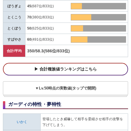
ぼうぎょ
45
(687位/833位)
とくこう
70
(380位/833位)
とくぼう
50
(625位/833位)
すばやさ
60
(491位/833位)
350/58.3
(586位/833位)
合計/平均
合計種族値ランキングはこちら
▼Lv.50時点の実数値(タップで開閉)
ガーディの特性・夢特性
登場したとき威嚇して相手を委縮させ相手の攻撃を
いかく
下げてしまう。