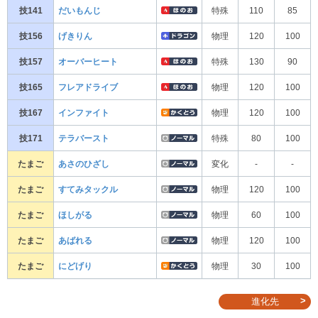
技141
だいもんじ
特殊
110
85
技156
げきりん
物理
120
100
技157
オーバーヒート
特殊
130
90
技165
フレアドライブ
物理
120
100
技167
インファイト
物理
120
100
技171
テラバースト
特殊
80
100
たまご
あさのひざし
変化
-
-
たまご
すてみタックル
物理
120
100
たまご
ほしがる
物理
60
100
たまご
あばれる
物理
120
100
たまご
にどげり
物理
30
100
進化先