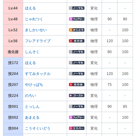
Lv.44
ほえる
変化
-
-
Lv.48
じゃれつく
物理
90
90
Lv.52
きしかいせい
物理
-
100
Lv.56
フレアドライブ
物理
120
100
進化後
しんそく
物理
80
100
技172
ほえる
変化
-
-
技204
すてみタックル
物理
120
100
技207
やけっぱち
物理
75
100
技224
のろい
変化
-
-
技001
とっしん
物理
90
85
技002
あまえる
変化
-
100
技004
こうそくいどう
変化
-
-