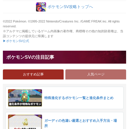
ポケモンSV攻略トップへ
©2022 Pokémon. ©1995-2022 Nintendo/Creatures Inc. /GAME FREAK inc. All rights
reserved.
※アルテマに掲載しているゲーム内画像の著作権、商標権その他の知的財産権は、当
該コンテンツの提供元に帰属します
▶ポケモンSV公式
ポケモンSVの注目記事
おすすめ記事
人気ページ
特殊進化するポケモン一覧と進化条件まとめ
ガーディの色違い厳選とおすすめ入手方法・場
所