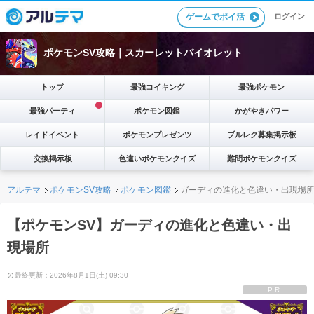
ゲームでポイ活
ログイン
ポケモンSV攻略｜スカーレットバイオレット
トップ
最強コイキング
最強ポケモン
最強パーティ
ポケモン図鑑
かがやきパワー
レイドイベント
ポケモンプレゼンツ
ブルレク募集掲示板
交換掲示板
色違いポケモンクイズ
難問ポケモンクイズ
アルテマ
ポケモンSV攻略
ポケモン図鑑
ガーディの進化と色違い・出現場
【ポケモンSV】ガーディの進化と色違い・出
現場所
最終更新：2026年8月1日(土) 09:30
PR