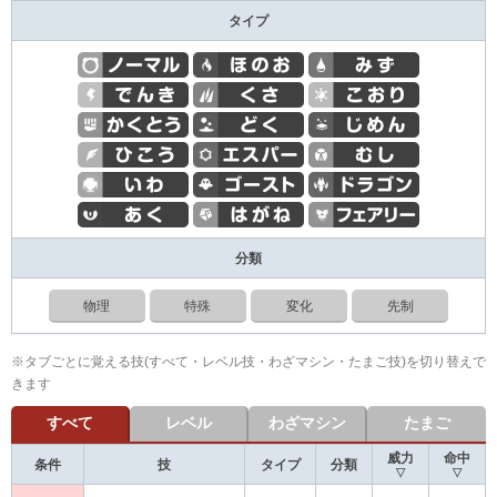
タイプ
分類
物理
特殊
変化
先制
※タブごとに覚える技(すべて・レベル技・わざマシン・たまご技)を切り替えで
きます
すべて
レベル
わざマシン
たまご
威力
命中
条件
技
タイプ
分類
▽
▽