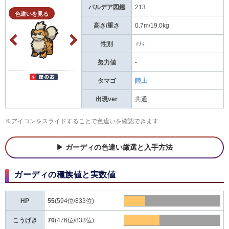
パルデア図鑑
213
色違いを見る
高さ/重さ
0.7m/19.0kg
性別
♂/♀
努力値
-
タマゴ
陸上
出現ver
共通
※アイコンをスライドすることで色違いを確認できます
ガーディの色違い厳選と入手方法
ガーディの種族値と実数値
HP
55
(594位/833位)
こうげき
70
(476位/833位)