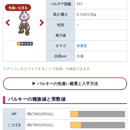
パルデア図鑑
557
色違いを見る
高さ/重さ
0.7m/21.0kg
性別
♂
努力値
-
タマゴ
未発見
出現ver
共通
※アイコンをスライドすることで色違いを確認できます
バルキーの色違い厳選と入手方法
バルキーの種族値と実数値
HP
35
(798位/833位)
こうげき
35
(785位/833位)