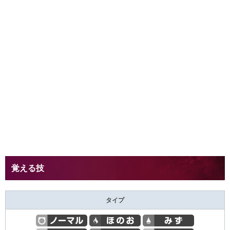
覚える技
タイプ