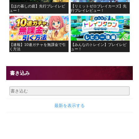
【ほの暮しの庭】先行プレイレビ
【リミットゼロブレイカーズ】先
ュー！
行プレイレビュー！
【速報】10連ガチャを無課金で引
【みんなのトレイン】プレイレビ
く方法
ュー！
書き込み
最新を表示する