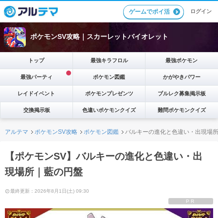
ゲームでポイ活
ログイン
ポケモンSV攻略｜スカーレットバイオレット
トップ
最強キラフロル
最強ポケモン
最強パーティ
ポケモン図鑑
かがやきパワー
レイドイベント
ポケモンプレゼンツ
ブルレク募集掲示板
交換掲示板
色違いポケモンクイズ
難問ポケモンクイズ
アルテマ
ポケモンSV攻略
ポケモン図鑑
バルキーの進化と色違い・出現場
【ポケモンSV】バルキーの進化と色違い・出
現場所｜藍の円盤
最終更新：2026年8月1日(土) 09:30
PR