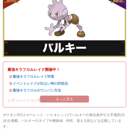
最強キラフロルレイド開催中！
・
最強キラフロルレイド対策
・
イベントレイドが出ない時の対処法
・
最強キラフロルのワンパン方法
もっと見る
レギュレーションI開催中！
ポケモンSV(スカーレット・バイオレット)でバルキーの進化条件や入手場所(方
法)を掲載。バルキーのタイプや種族値、特性、覚える技なども記載していま
す。