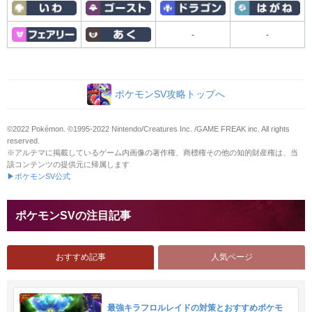
-
-
ポケモンSV攻略トップへ
©2022 Pokémon. ©1995-2022 Nintendo/Creatures Inc. /GAME FREAK inc. All rights
reserved.
※アルテマに掲載しているゲーム内画像の著作権、商標権その他の知的財産権は、当
該コンテンツの提供元に帰属します
▶ポケモンSV公式
ポケモンSVの注目記事
おすすめ記事
人気ページ
最強キラフロルレイドの対策とおすすめポケモ