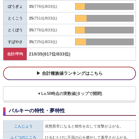
ぼうぎょ
35
(776位/833位)
とくこう
35
(751位/833位)
とくぼう
35
(776位/833位)
すばやさ
35
(725位/833位)
210/35
(817位/833位)
合計/平均
合計種族値ランキングはこちら
▼Lv.50時点の実数値(タップで開閉)
バルキーの特性・夢特性
こんじょう
状態異常になると根性を出して攻撃が上がる。
ふくつのこころ
ひるむたびに不屈の心を燃やして素早さが上がる。