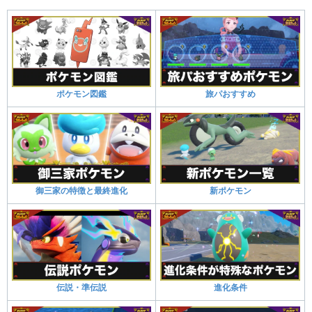
ポケモン図鑑
旅パおすすめ
御三家の特徴と最終進化
新ポケモン
伝説・準伝説
進化条件