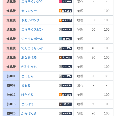
進化後
こうそくいどう
変化
-
-
進化後
カウンター
物理
-
100
進化後
きあいパンチ
物理
150
100
進化後
こうそくスピン
物理
50
100
進化後
ジャイロボール
物理
-
100
進化後
でんこうせっか
物理
40
100
進化後
あなをほる
物理
80
100
進化後
がむしゃら
物理
-
100
技001
とっしん
物理
90
85
技007
まもる
変化
-
-
技012
けたぐり
物理
-
100
技018
どろぼう
物理
60
100
技025
からげんき
物理
70
100