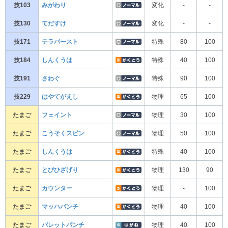
技103
みがわり
変化
-
-
技130
てだすけ
変化
-
-
技171
テラバースト
特殊
80
100
技184
しんくうは
特殊
40
100
技191
さわぐ
特殊
90
100
技229
はやてがえし
物理
65
100
たまご
フェイント
物理
30
100
たまご
こうそくスピン
物理
50
100
たまご
しんくうは
特殊
40
100
たまご
とびひざげり
物理
130
90
たまご
カウンター
物理
-
100
たまご
マッハパンチ
物理
40
100
たまご
バレットパンチ
物理
40
100