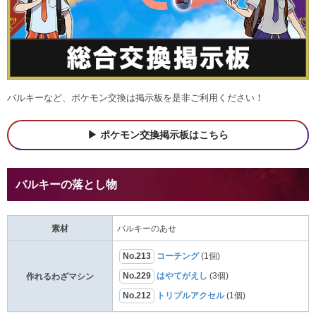
バルキーなど、ポケモン交換は掲示板を是非ご利用ください！
ポケモン交換掲示板はこちら
バルキーの落とし物
素材
バルキーのあせ
No.213
コーチング
(1個)
No.229
はやてがえし
(3個)
作れるわざマシン
No.212
トリプルアクセル
(1個)