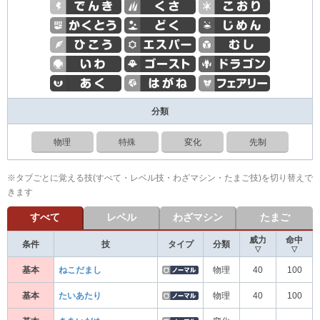
分類
物理
特殊
変化
先制
※タブごとに覚える技(すべて・レベル技・わざマシン・たまご技)を切り替えで
きます
すべて
レベル
わざマシン
たまご
威力
命中
条件
技
タイプ
分類
▽
▽
基本
ねこだまし
物理
40
100
基本
たいあたり
物理
40
100