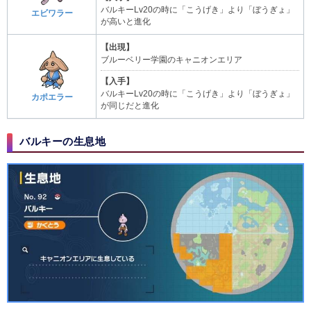
バルキーLv20の時に「こうげき」より「ぼうぎょ」
エビワラー
が高いと進化
【出現】
ブルーベリー学園のキャニオンエリア
【入手】
バルキーLv20の時に「こうげき」より「ぼうぎょ」
カポエラー
が同じだと進化
バルキーの生息地