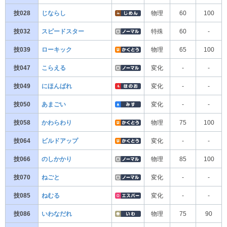
技028
じならし
物理
60
100
技032
スピードスター
特殊
60
-
技039
ローキック
物理
65
100
技047
こらえる
変化
-
-
技049
にほんばれ
変化
-
-
技050
あまごい
変化
-
-
技058
かわらわり
物理
75
100
技064
ビルドアップ
変化
-
-
技066
のしかかり
物理
85
100
技070
ねごと
変化
-
-
技085
ねむる
変化
-
-
技086
いわなだれ
物理
75
90