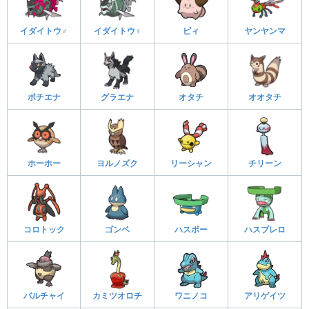
イダイトウ♂
イダイトウ♀
ピィ
ヤンヤンマ
ポチエナ
グラエナ
オタチ
オオタチ
ホーホー
ヨルノズク
リーシャン
チリーン
コロトック
ゴンベ
ハスボー
ハスブレロ
バルチャイ
カミツオロチ
ワニノコ
アリゲイツ