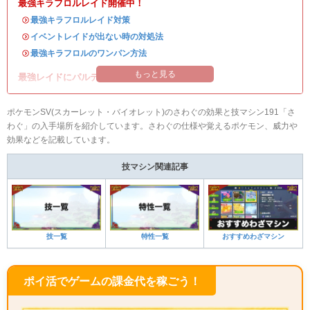
最強キラフロルレイド開催中！
・
最強キラフロルレイド対策
・
イベントレイドが出ない時の対処法
・
最強キラフロルのワンパン方法
もっと見る
最強レイドにパルデアの強力なポケモンが登場！
ポケモンSV(スカーレット・バイオレット)のさわぐの効果と技マシン191「さ
わぐ」の入手場所を紹介しています。さわぐの仕様や覚えるポケモン、威力や
効果などを記載しています。
技マシン関連記事
技一覧
特性一覧
おすすめわざマシン
ポイ活でゲームの課金代を稼ごう！