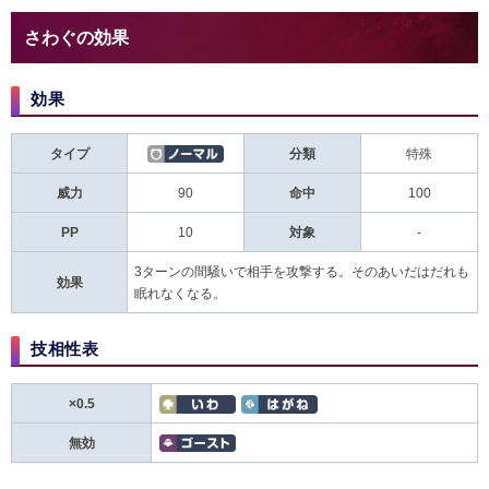
さわぐの効果
効果
タイプ
分類
特殊
威力
90
命中
100
PP
10
対象
-
3ターンの間騒いで相手を攻撃する。そのあいだはだれも
効果
眠れなくなる。
技相性表
×0.5
無効