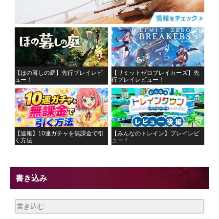
【ほの暮しの庭】先行プレイレビ
【リミットゼロブレイカーズ】先
ュー！
行プレイレビュー！
【速報】10連ガチャを無課金で引
【みんなのトレイン】プレイレビ
く方法
ュー！
書き込み