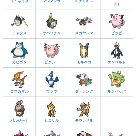
イイネイヌ
マシマシラ
キチキギス
キ)
チャデス
ヤバソチャ
メガヤンマ
ピッピ
カビゴン
ピクシー
モルペコ
エンペルト
ゴウカザル
ウッウ
ダーテング
ルンパッパ
バルジーナ
ヒコザル
モウカザル