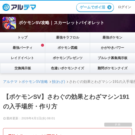
ゲームでポイ活
ログイン
ポケモンSV攻略｜スカーレットバイオレット
トップ
最強キラフロル
最強ポケモン
最強パーティ
ポケモン図鑑
かがやきパワー
レイドイベント
ポケモンプレゼンツ
ブルレク募集掲示板
交換掲示板
色違いポケモンクイズ
難問ポケモンクイズ
アルテマ
ポケモンSV攻略
技(わざ)
さわぐの効果とわざマシン191の入手場
【ポケモンSV】さわぐの効果とわざマシン191
の入手場所・作り方
最終更新：2026年4月1日(水) 08:01
PR