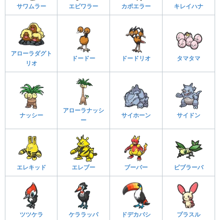
サワムラー
エビワラー
カポエラー
キレイハナ
アローラダグト
ドードー
ドードリオ
タマタマ
リオ
アローラナッシ
ナッシー
サイホーン
サイドン
ー
エレキッド
エレブー
ブーバー
ビブラーバ
ツツケラ
ケララッパ
ドデカバシ
プラスル