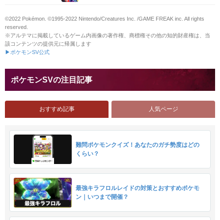
©2022 Pokémon. ©1995-2022 Nintendo/Creatures Inc. /GAME FREAK inc. All rights
reserved.
※アルテマに掲載しているゲーム内画像の著作権、商標権その他の知的財産権は、当
該コンテンツの提供元に帰属します
▶ポケモンSV公式
ポケモンSVの注目記事
おすすめ記事
人気ページ
難問ポケモンクイズ！あなたのガチ勢度はどの
くらい？
最強キラフロルレイドの対策とおすすめポケモ
ン｜いつまで開催？