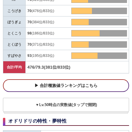
こうげき
70
(476位/833位)
ぼうぎょ
70
(384位/833位)
とくこう
98
(186位/833位)
とくぼう
70
(371位/833位)
すばやさ
93
(195位/833位)
476/79.3
(381位/833位)
合計/平均
合計種族値ランキングはこちら
▼Lv.50時点の実数値(タップで開閉)
オドリドリの特性・夢特性