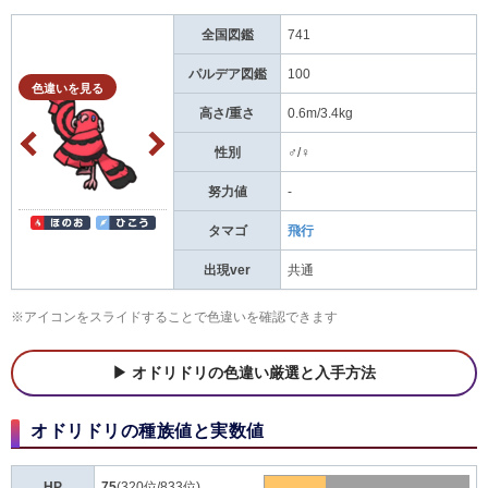
全国図鑑
741
パルデア図鑑
100
色違いを見る
高さ/重さ
0.6m/3.4kg
性別
♂/♀
努力値
-
タマゴ
飛行
出現ver
共通
※アイコンをスライドすることで色違いを確認できます
オドリドリの色違い厳選と入手方法
オドリドリの種族値と実数値
HP
75
(320位/833位)