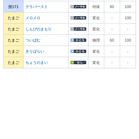
技171
テラバースト
特殊
80
100
たまご
メロメロ
変化
-
100
たまご
しんぴのまもり
変化
-
-
たまご
ついばむ
物理
60
100
たまご
きりばらい
変化
-
-
たまご
ちょうのまい
変化
-
-