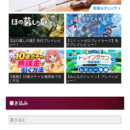
【ほの暮しの庭】先行プレイレビ
【リミットゼロブレイカーズ】先
ュー！
行プレイレビュー！
【速報】10連ガチャを無課金で引
【みんなのトレイン】プレイレビ
く方法
ュー！
書き込み