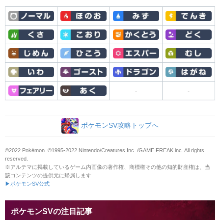
-
-
ポケモンSV攻略トップへ
©2022 Pokémon. ©1995-2022 Nintendo/Creatures Inc. /GAME FREAK inc. All rights
reserved.
※アルテマに掲載しているゲーム内画像の著作権、商標権その他の知的財産権は、当
該コンテンツの提供元に帰属します
▶ポケモンSV公式
ポケモンSVの注目記事