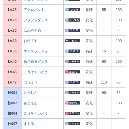
Lv.23
アクロバット
物理
55
100
Lv.26
フラフラダンス
変化
-
100
Lv.30
はねやすめ
変化
-
-
Lv.33
おだてる
変化
-
100
Lv.36
エアスラッシュ
特殊
75
95
Lv.40
めざめるダンス
特殊
90
100
Lv.43
こうそくいどう
変化
-
-
Lv.47
ぼうふう
特殊
110
70
技001
とっしん
物理
90
85
技002
あまえる
変化
-
100
技004
こうそくいどう
変化
-
-
技007
まもる
変化
-
-