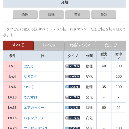
分類
物理
特殊
変化
先制
※タブごとに覚える技(すべて・レベル技・わざマシン・たまご技)を切り替えで
きます
すべて
レベル
わざマシン
たまご
威力
命中
条件
技
タイプ
分類
▽
▽
Lv.1
はたく
物理
40
100
Lv.4
なきごえ
変化
-
100
Lv.6
つつく
物理
35
100
Lv.10
てだすけ
変化
-
-
Lv.13
エアカッター
特殊
60
95
Lv.16
バトンタッチ
変化
-
-
Lv.20
フェザーダンス
変化
-
100