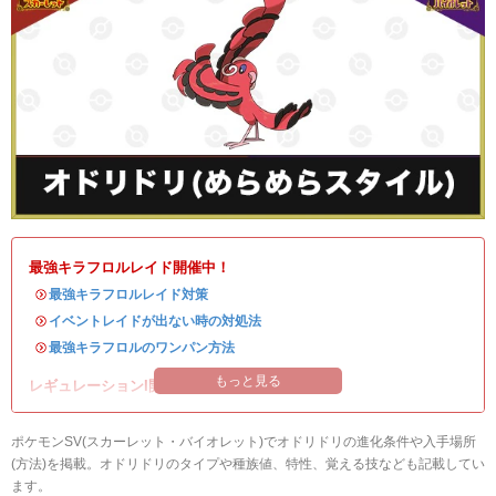
最強キラフロルレイド開催中！
・
最強キラフロルレイド対策
・
イベントレイドが出ない時の対処法
・
最強キラフロルのワンパン方法
もっと見る
レギュレーションI開催中！
ポケモンSV(スカーレット・バイオレット)でオドリドリの進化条件や入手場所
(方法)を掲載。オドリドリのタイプや種族値、特性、覚える技なども記載してい
ます。