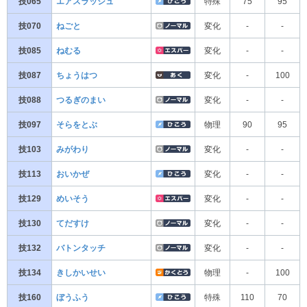
技065
エアスラッシュ
特殊
75
95
技070
ねごと
変化
-
-
技085
ねむる
変化
-
-
技087
ちょうはつ
変化
-
100
技088
つるぎのまい
変化
-
-
技097
そらをとぶ
物理
90
95
技103
みがわり
変化
-
-
技113
おいかぜ
変化
-
-
技129
めいそう
変化
-
-
技130
てだすけ
変化
-
-
技132
バトンタッチ
変化
-
-
技134
きしかいせい
物理
-
100
技160
ぼうふう
特殊
110
70