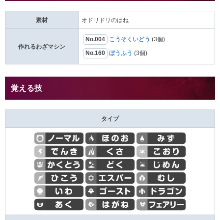
素材
オドリドリのはね
No.004
こうそくいどう
(3個)
作れるわざマシン
No.160
ぼうふう
(3個)
覚える技
タイプ