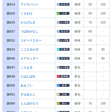
技014
アクロバット
物理
55
100
技020
くさわけ
物理
50
100
技025
からげんき
物理
70
100
技027
つばめがえし
物理
60
-
技032
スピードスター
特殊
60
-
技034
こごえるかぜ
特殊
55
95
技040
エアカッター
特殊
60
95
技047
こらえる
変化
-
-
技049
にほんばれ
変化
-
-
技050
あまごい
変化
-
-
技051
すなあらし
変化
-
-
技060
とんぼがえり
物理
70
100