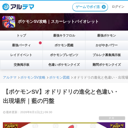
ゲームでポイ活
ログイン
ポケモンSV攻略｜スカーレットバイオレット
トップ
最強キラフロル
最強ポケモン
最強パーティ
ポケモン図鑑
かがやきパワー
レイドイベント
ポケモンプレゼンツ
ブルレク募集掲示板
交換掲示板
色違いポケモンクイズ
難問ポケモンクイズ
アルテマ
ポケモンSV攻略
ポケモン図鑑
オドリドリの進化と色違い・出現
【ポケモンSV】オドリドリの進化と色違い・
出現場所｜藍の円盤
最終更新：2026年8月1日(土) 09:30
PR