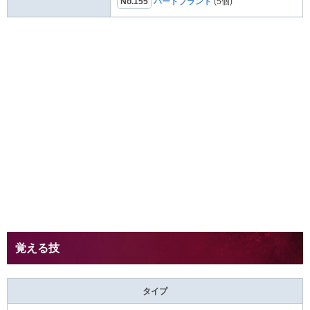
No.155
ハードプラント
(5個)
覚える技
タイプ