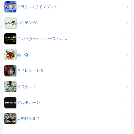
ドラクエ7リイマジンド
ポケモンZA
モンスターハンターワイルズ
あつ森
サイレントヒルf
ドラクエ3
デルタルーン
大戦略SSB2