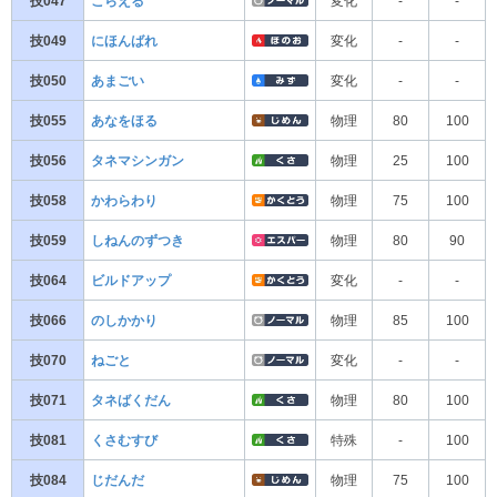
技047
こらえる
変化
-
-
技049
にほんばれ
変化
-
-
技050
あまごい
変化
-
-
技055
あなをほる
物理
80
100
技056
タネマシンガン
物理
25
100
技058
かわらわり
物理
75
100
技059
しねんのずつき
物理
80
90
技064
ビルドアップ
変化
-
-
技066
のしかかり
物理
85
100
技070
ねごと
変化
-
-
技071
タネばくだん
物理
80
100
技081
くさむすび
特殊
-
100
技084
じだんだ
物理
75
100