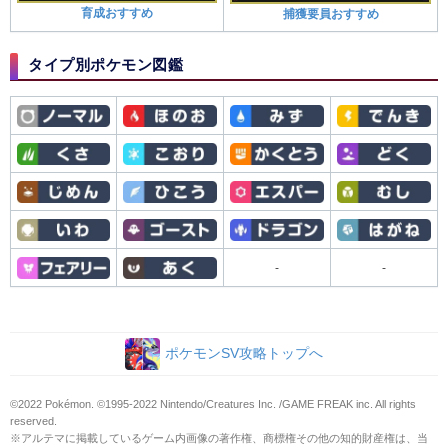
育成おすすめ
捕獲要員おすすめ
タイプ別ポケモン図鑑
-
-
ポケモンSV攻略トップへ
©2022 Pokémon. ©1995-2022 Nintendo/Creatures Inc. /GAME FREAK inc. All rights
reserved.
※アルテマに掲載しているゲーム内画像の著作権、商標権その他の知的財産権は、当