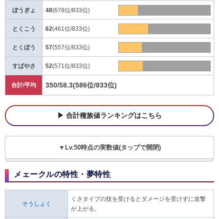
ぼうぎょ
48
(678位/833位)
とくこう
62
(461位/833位)
とくぼう
57
(557位/833位)
すばやさ
52
(571位/833位)
350/58.3
(586位/833位)
合計/平均
合計種族値ランキングはこちら
▼Lv.50時点の実数値(タップで開閉)
メェークルの特性・夢特性
くさタイプの技を受けるとダメージを受けずに攻撃
そうしょく
が上がる。