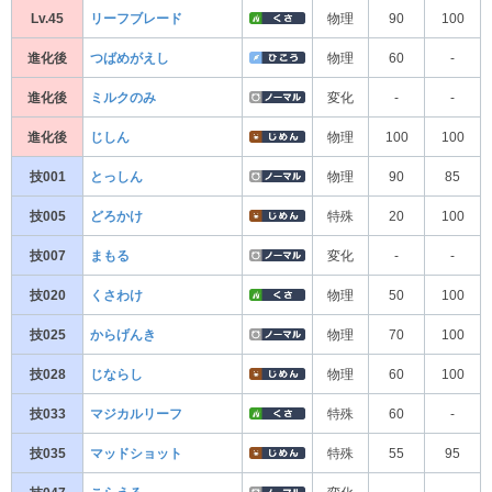
Lv.45
リーフブレード
物理
90
100
進化後
つばめがえし
物理
60
-
進化後
ミルクのみ
変化
-
-
進化後
じしん
物理
100
100
技001
とっしん
物理
90
85
技005
どろかけ
特殊
20
100
技007
まもる
変化
-
-
技020
くさわけ
物理
50
100
技025
からげんき
物理
70
100
技028
じならし
物理
60
100
技033
マジカルリーフ
特殊
60
-
技035
マッドショット
特殊
55
95