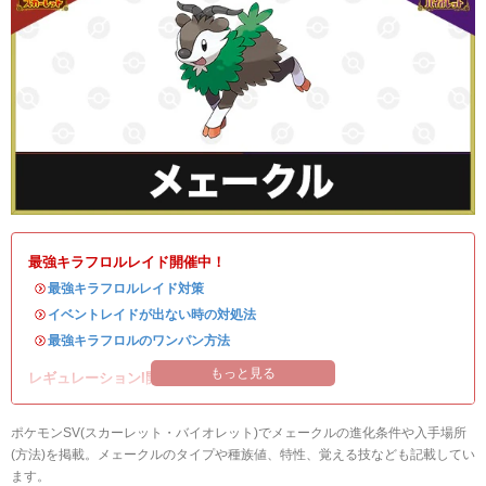
最強キラフロルレイド開催中！
・
最強キラフロルレイド対策
・
イベントレイドが出ない時の対処法
・
最強キラフロルのワンパン方法
もっと見る
レギュレーションI開催中！
ポケモンSV(スカーレット・バイオレット)でメェークルの進化条件や入手場所
(方法)を掲載。メェークルのタイプや種族値、特性、覚える技なども記載してい
ます。