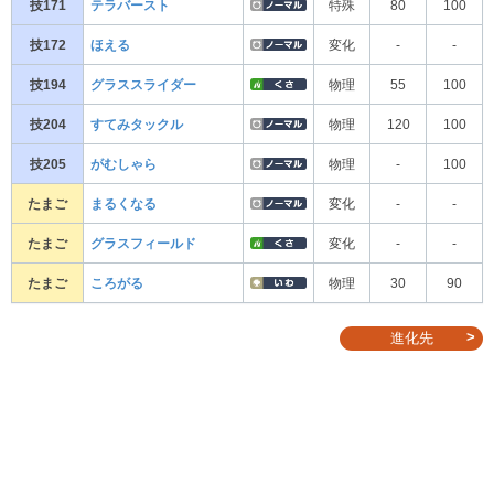
技171
テラバースト
特殊
80
100
技172
ほえる
変化
-
-
技194
グラススライダー
物理
55
100
技204
すてみタックル
物理
120
100
技205
がむしゃら
物理
-
100
たまご
まるくなる
変化
-
-
たまご
グラスフィールド
変化
-
-
たまご
ころがる
物理
30
90
進化先