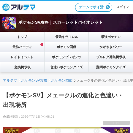
ゲームでポイ活
ログイン
ポケモンSV攻略｜スカーレットバイオレット
トップ
最強キラフロル
最強ポケモン
最強パーティ
ポケモン図鑑
かがやきパワー
レイドイベント
ポケモンプレゼンツ
ブルレク募集掲示板
交換掲示板
色違いポケモンクイズ
難問ポケモンクイズ
アルテマ
ポケモンSV攻略
ポケモン図鑑
メェークルの進化と色違い・出現
【ポケモンSV】メェークルの進化と色違い・
出現場所
最終更新：2026年7月1日(水) 08:01
PR