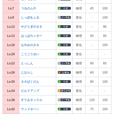
Lv.7
つるのムチ
物理
45
100
Lv.9
しっぽをふる
変化
-
100
Lv.12
やどりぎのタネ
変化
-
90
Lv.13
はっぱカッター
物理
55
95
Lv.16
なやみのタネ
変化
-
100
Lv.20
こうごうせい
変化
-
-
Lv.22
とっしん
物理
90
85
Lv.26
じならし
物理
60
100
Lv.30
タネばくだん
物理
80
100
Lv.34
ビルドアップ
変化
-
-
Lv.38
すてみタックル
物理
120
100
Lv.42
ウッドホーン
物理
75
100