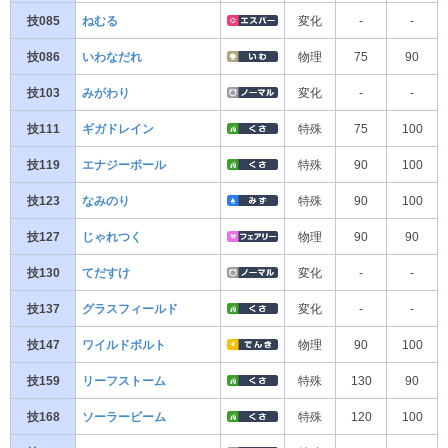
技085
ねむる
変化
-
-
技086
いわなだれ
物理
75
90
技103
みがわり
変化
-
-
技111
ギガドレイン
特殊
75
100
技119
エナジーボール
特殊
90
100
技123
なみのり
特殊
90
100
技127
じゃれつく
物理
90
90
技130
てだすけ
変化
-
-
技137
グラスフィールド
変化
-
-
技147
ワイルドボルト
物理
90
100
技159
リーフストーム
特殊
130
90
技168
ソーラービーム
特殊
120
100