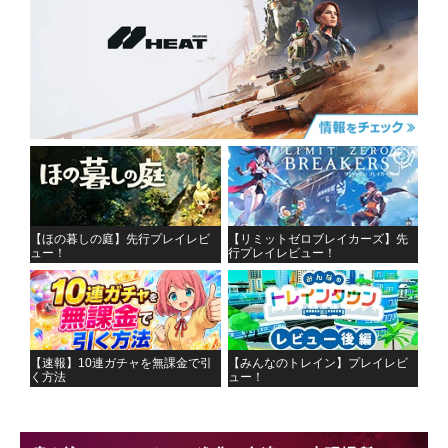
【ほの暮しの庭】先行プレイレビ
【リミットゼロブレイカーズ】先
ュー！
行プレイレビュー！
【速報】10連ガチャを無課金で引
【みんなのトレイン】プレイレビ
く方法
ュー！