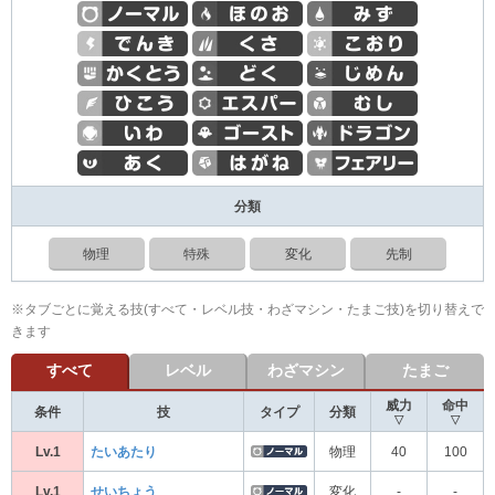
分類
物理
特殊
変化
先制
※タブごとに覚える技(すべて・レベル技・わざマシン・たまご技)を切り替えで
きます
すべて
レベル
わざマシン
たまご
威力
命中
条件
技
タイプ
分類
▽
▽
Lv.1
たいあたり
物理
40
100
Lv.1
せいちょう
変化
-
-