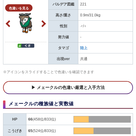
パルデア図鑑
221
色違いを見る
高さ/重さ
0.9m/31.0kg
性別
♂/♀
努力値
-
タマゴ
陸上
出現ver
共通
※アイコンをスライドすることで色違いを確認できます
メェークルの色違い厳選と入手方法
メェークルの種族値と実数値
HP
66
(458位/833位)
こうげき
65
(524位/833位)