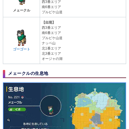
西3番エリア
南6番エリア
メェークル
プルピケ山道
【出現】
西3番エリア
南6番エリア
プルピケ山道
ナッペ山
北1番エリア
ゴーゴート
北3番エリア
オージャの湖
メェークルの生息地