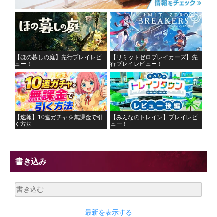
【ほの暮しの庭】先行プレイレビ
【リミットゼロブレイカーズ】先
ュー！
行プレイレビュー！
【速報】10連ガチャを無課金で引
【みんなのトレイン】プレイレビ
く方法
ュー！
書き込み
最新を表示する