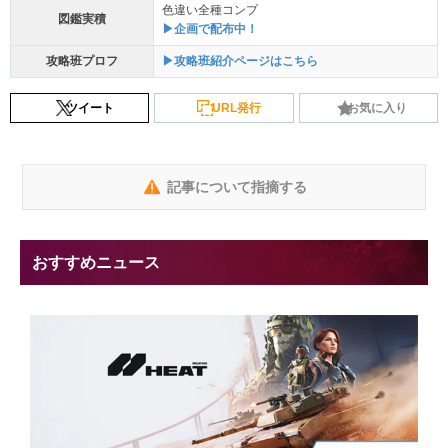
色違い全種コンプ
図鑑実積
▶企画で配布中！
攻略班プロフ
▶攻略班紹介ページはこちら
ツイート
URL発行
お気に入り
記事について指摘する
おすすめニュース