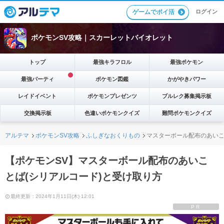
ゲームでポイ活
ログイン
ポケモンSV攻略｜スカーレットバイオレット
トップ
最強キラフロル
最強ポケモン
最強パーティ
ポケモン図鑑
かがやきパワー
レイドイベント
ポケモンプレゼンツ
ブルレク募集掲示板
交換掲示板
色違いポケモンクイズ
難問ポケモンクイズ
アルテマ
ポケモンSV攻略
ふしぎなおくりもの
マスターボール配布のあいこ
【ポケモンSV】マスターボール配布のあいこ
とば(シリアルコード)と受け取り方
最終更新：2024年1月11日(木) 12:01
PR