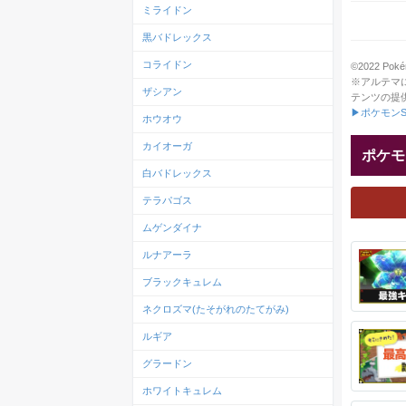
ミライドン
黒バドレックス
コライドン
©2022 Pokém
※アルテマ
ザシアン
テンツの提
▶ポケモンS
ホウオウ
カイオーガ
ポケモ
白バドレックス
テラパゴス
ムゲンダイナ
ルナアーラ
ブラックキュレム
ネクロズマ(たそがれのたてがみ)
ルギア
グラードン
ホワイトキュレム