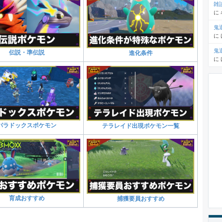
雑
に
鬼
に
鬼
伝説・準伝説
進化条件
に
パラドックスポケモン
テラレイド出現ポケモン一覧
育成おすすめ
捕獲要員おすすめ