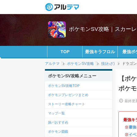
ポケモンSV攻略｜スカー
TOP
最強キラフロル
最強ポ
アルテマ
ポケモンSV攻略
技(わざ)
ドラゴン
ポケモンSV攻略メニュー
【ポケ
ポケモンSV攻略TOP
ポケモ
ポケモンプレゼンツまとめ
最終更新
ストーリー攻略チャート
マップ一覧
最強キ
旅パおすすめ
・
最強
ポケモン図鑑
・
イベ