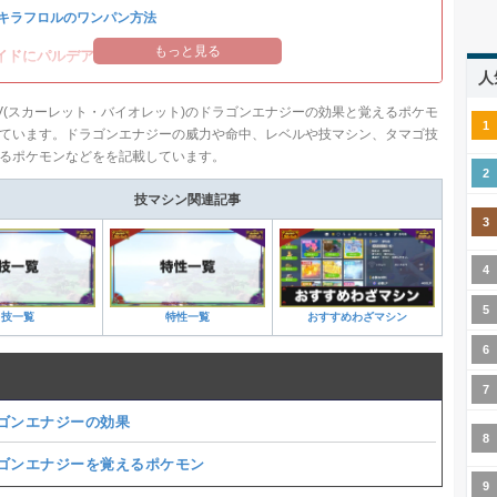
キラフロルのワンパン方法
もっと見る
イドにパルデアの強力なポケモンが登場！
人
V(スカーレット・バイオレット)のドラゴンエナジーの効果と覚えるポケモ
ています。ドラゴンエナジーの威力や命中、レベルや技マシン、タマゴ技
るポケモンなどをを記載しています。
技マシン関連記事
技一覧
特性一覧
おすすめわざマシン
ゴンエナジーの効果
ゴンエナジーを覚えるポケモン