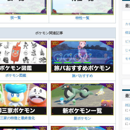
最
技一覧
特性一覧
カ
構
ポケモン関連記事
ピ
じ
モ
ポケモン図鑑
旅パおすすめ
最
雑
に
三家の特徴と最終進化
新ポケモン
雑
に