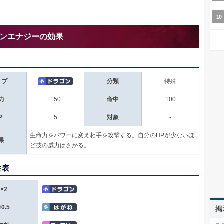
ンエナジーの効果
イプ
分類
特殊
力
150
命中
100
P
5
対象
-
生命力をパワーに変え相手を攻撃する。自分のHPが少ないほ
果
ど技の威力はさがる。
性表
×2
×0.5
掲