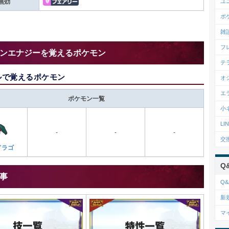
ユ
無効
ポ
雑
フ
ンエナジーを覚えるポケモン
テ
ルで覚えるポケモン
オ
エ
ポケモン一覧
小
L
-
-
-
交
ドラゴ
Q
事
Q&
新
マ