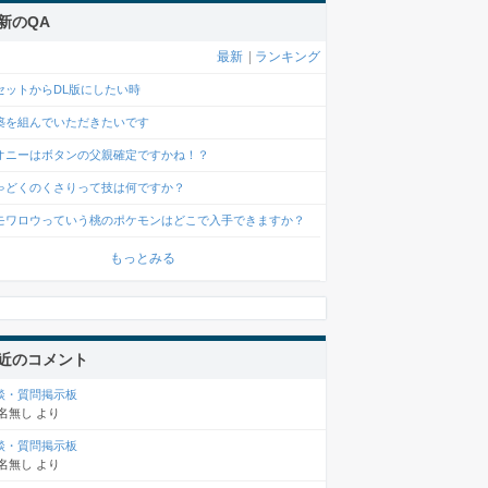
新のQA
最新
|
ランキング
セットからDL版にしたい時
築を組んでいただきたいです
オニーはボタンの父親確定ですかね！？
ゃどくのくさりって技は何ですか？
モワロウっていう桃のポケモンはどこで入手できますか？
もっとみる
近のコメント
談・質問掲示板
名無し
より
談・質問掲示板
名無し
より