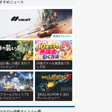
すすめニュース
ほの暮しの庭】先行プ
10連ガチャを無課金で引
イレビュー！
く方法
アズールプロミリア】
【BULLACATOR 】先行
レイレビュー！
プレイレビュー！
マホゲー攻略タイトル一覧