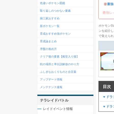
色違いポケモン図鑑
・
最強
取り返しのつかない要素
最強レ
御三家おすすめ
ポケモンS
新ポケモン一覧
ンを紹介し
育成おすすめ強ポケモン
で覚えられ
育成論まとめ
序盤の進め方
クリア後の要素【殿堂入り後】
杭の場所と準伝説解放のやり方
ふしぎなおくりものと合言葉
アップデート情報
目次
メンテナンス速報
▼ドラ
テラレイドバトル
▼ドラ
レイドイベント情報