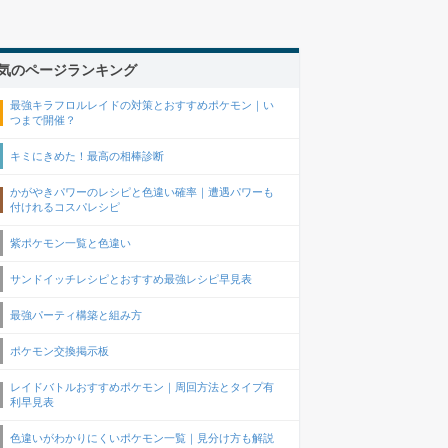
気のページランキング
最強キラフロルレイドの対策とおすすめポケモン｜い
つまで開催？
キミにきめた！最高の相棒診断
かがやきパワーのレシピと色違い確率｜遭遇パワーも
付けれるコスパレシピ
紫ポケモン一覧と色違い
サンドイッチレシピとおすすめ最強レシピ早見表
最強パーティ構築と組み方
ポケモン交換掲示板
レイドバトルおすすめポケモン｜周回方法とタイプ有
利早見表
色違いがわかりにくいポケモン一覧｜見分け方も解説