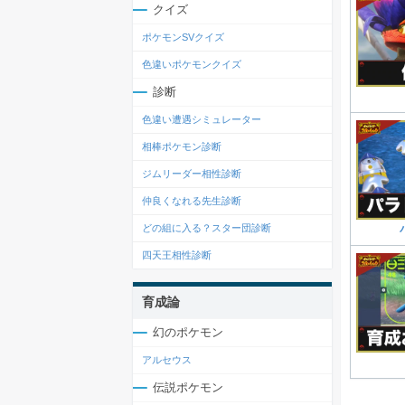
クイズ
ポケモンSVクイズ
色違いポケモンクイズ
診断
色違い遭遇シミュレーター
相棒ポケモン診断
ジムリーダー相性診断
仲良くなれる先生診断
どの組に入る？スター団診断
四天王相性診断
育成論
幻のポケモン
アルセウス
伝説ポケモン