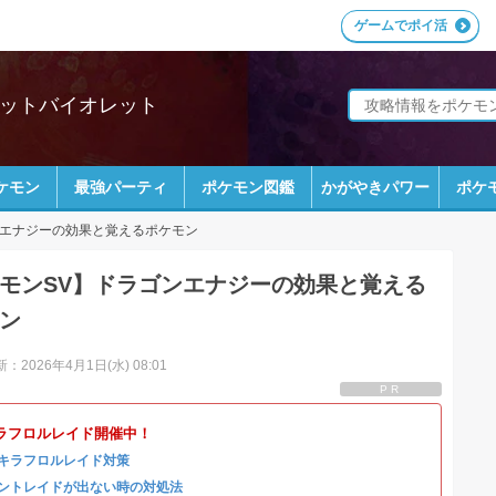
ゲームでポイ活
レットバイオレット
ケモン
最強パーティ
ポケモン図鑑
かがやきパワー
ポケ
エナジーの効果と覚えるポケモン
モンSV】ドラゴンエナジーの効果と覚える
ン
：2026年4月1日(水) 08:01
PR
ラフロルレイド開催中！
キラフロルレイド対策
ントレイドが出ない時の対処法