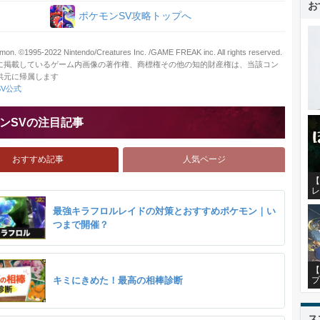
お
ポケモンSV攻略トップへ
on. ©1995-2022 Nintendo/Creatures Inc. /GAME FREAK inc. All rights reserved.
に掲載しているゲーム内画像の著作権、商標権その他の知的財産権は、当該コン
供元に帰属します
V公式
ンSVの注目記事
おすすめ記事
人気ページ
【
レ
最強キラフロルレイドの対策とおすすめポケモン｜い
つまで開催？
【
キミにきめた！最高の相棒診断
プ
ス