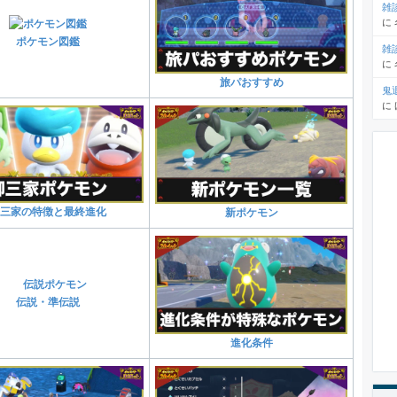
雑
に
ポケモン図鑑
雑
に
旅パおすすめ
鬼
に
三家の特徴と最終進化
新ポケモン
伝説・準伝説
進化条件