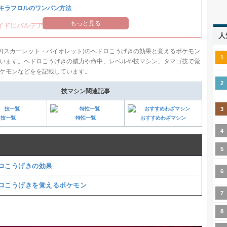
キラフロルのワンパン方法
もっと見る
イドにパルデアの強力なポケモンが登場！
人
V(スカーレット・バイオレット)のヘドロこうげきの効果と覚えるポケモン
います。ヘドロこうげきの威力や命中、レベルや技マシン、タマゴ技で覚
ケモンなどをを記載しています。
技マシン関連記事
技一覧
特性一覧
おすすめわざマシン
ロこうげきの効果
ロこうげきを覚えるポケモン