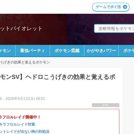
ゲームでポイ活
レットバイオレット
ケモン
最強パーティ
ポケモン図鑑
かがやきパワー
ポケ
うげきの効果と覚えるポケモン
モンSV】ヘドロこうげきの効果と覚えるポ
：2026年4月1日(水) 08:01
PR
ラフロルレイド開催中！
キラフロルレイド対策
ントレイドが出ない時の対処法