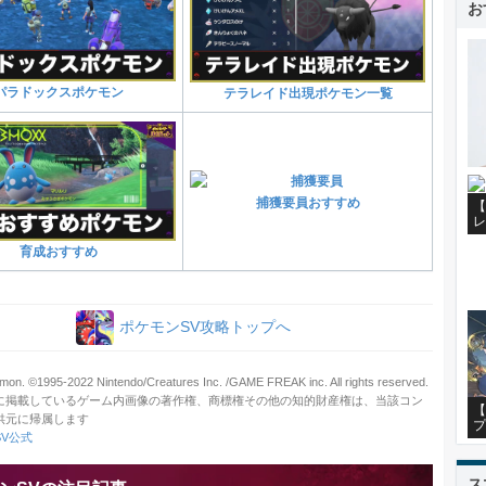
お
パラドックスポケモン
テラレイド出現ポケモン一覧
捕獲要員おすすめ
【
レ
育成おすすめ
ポケモンSV攻略トップへ
on. ©1995-2022 Nintendo/Creatures Inc. /GAME FREAK inc. All rights reserved.
に掲載しているゲーム内画像の著作権、商標権その他の知的財産権は、当該コン
【
供元に帰属します
プ
V公式
ス