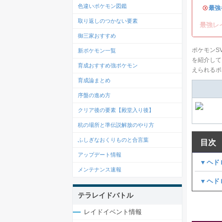
色違いポケモン図鑑
・
最強
取り返しのつかない要素
最強レ
御三家おすすめ
ポケモンS
新ポケモン一覧
を紹介して
育成おすすめ強ポケモン
えられるポ
育成論まとめ
序盤の進め方
クリア後の要素【殿堂入り後】
杭の場所と準伝説解放のやり方
ふしぎなおくりものと合言葉
目次
アップデート情報
▼ヘド
メンテナンス速報
▼ヘド
テラレイドバトル
レイドイベント情報