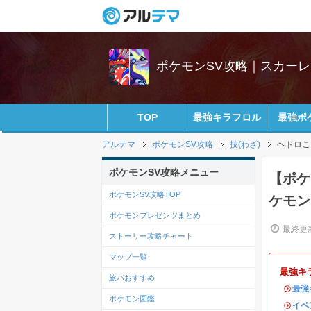
ポケモンSV攻略｜スカー
TOP
最強キラフロル
最強ポ
アルテマ
ポケモンSV攻略
技(わざ)
ヘドロこ
ポケモンSV攻略メニュー
【ポケ
ポケモンSV攻略TOP
ケモン
ポケモンプレゼンツまとめ
最終更新
ストーリー攻略チャート
マップ一覧
最強キ
旅パおすすめ
・
最強
ポケモン図鑑
・
イベ