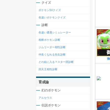
クイズ
ポケモンSVクイズ
色違いポケモンクイズ
診断
色違い遭遇シミュレーター
相棒ポケモン診断
ジムリーダー相性診断
仲良くなれる先生診断
御
どの組に入る？スター団診断
四天王相性診断
育成論
幻のポケモン
アルセウス
伝説ポケモン