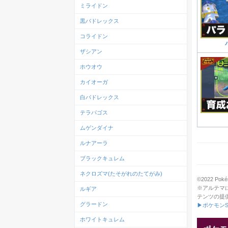
ミライドン
黒バドレックス
コライドン
ザシアン
ホウオウ
カイオーガ
白バドレックス
テラパゴス
ムゲンダイナ
ルナアーラ
ブラックキュレム
ネクロズマ(たそがれのたてがみ)
©2022 Pokém
※アルテマ
ルギア
テンツの提
グラードン
▶ポケモンS
ホワイトキュレム