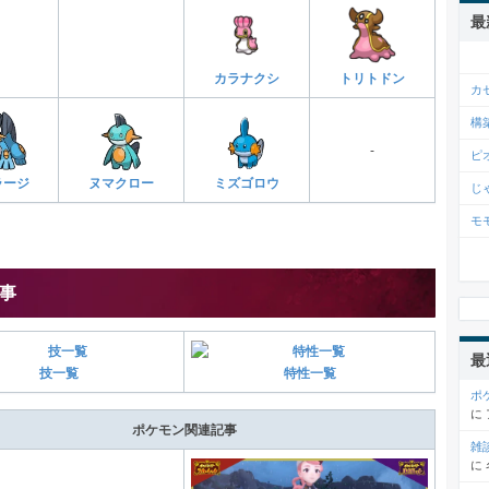
最
カラナクシ
トリトドン
カ
構
-
ピ
ラージ
ヌマクロー
ミズゴロウ
じ
モ
事
最
技一覧
特性一覧
ポ
に
ポケモン関連記事
雑
に