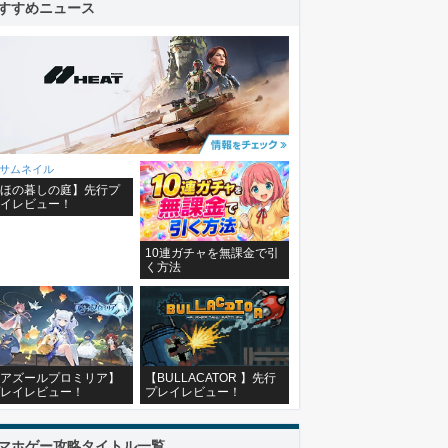
すすめニュース
ほの暮しの庭】先行プ
イレビュー！
10連ガチャを無課金で引
く方法
アズールプロミリア】
【BULLACATOR 】先行
レイレビュー！
プレイレビュー！
マホゲー攻略タイトル一覧