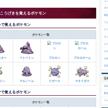
ユ
ポ
こうげきを覚えるポケモン
雑
フ
ルで覚えるポケモン
テ
ポケモン一覧
オ
エ
小
ベター
ベトベトン
ブロロン
ブロロローム
L
交
Q
リン
マルノーム
ドガース
マタドガス
Q&
ごで覚えるポケモン
新
マ
ポケモン一覧