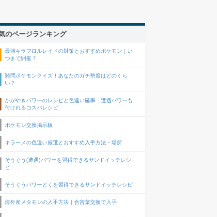
気のページランキング
最強キラフロルレイドの対策とおすすめポケモン｜い
つまで開催？
難問ポケモンクイズ！あなたのガチ勢度はどのくら
い？
かがやきパワーのレシピと色違い確率｜遭遇パワーも
付けれるコスパレシピ
ポケモン交換掲示板
キラーメの色違い厳選とおすすめ入手方法・場所
そうぐう(遭遇)パワーを習得できるサンドイッチレシ
ピ
そうぐうパワーどくを習得できるサンドイッチレシピ
海外産メタモンの入手方法｜合言葉交換で入手