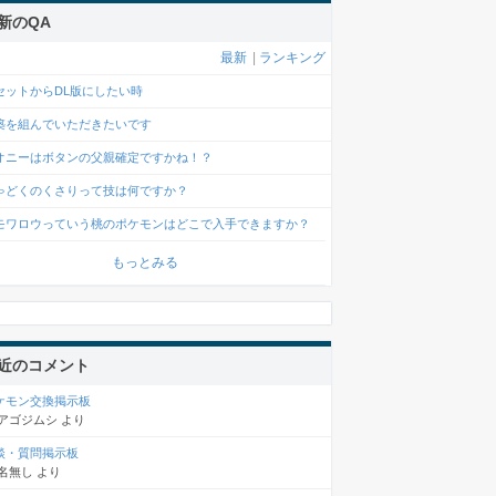
新のQA
最新
|
ランキング
セットからDL版にしたい時
築を組んでいただきたいです
オニーはボタンの父親確定ですかね！？
ゃどくのくさりって技は何ですか？
モワロウっていう桃のポケモンはどこで入手できますか？
もっとみる
近のコメント
ケモン交換掲示板
アゴジムシ
より
談・質問掲示板
名無し
より