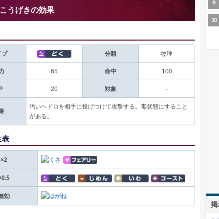
こうげきの効果
イプ
分類
物理
力
65
命中
100
P
20
対象
-
汚いヘドロを相手に投げつけて攻撃する。毒状態にすること
果
がある。
性表
×2
×0.5
無効
掲