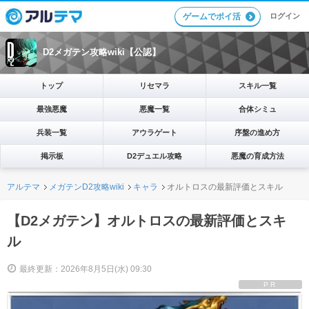
ログイン
ゲームでポイ活
D2メガテン攻略wiki【公認】
トップ
リセマラ
スキル一覧
最強悪魔
悪魔一覧
合体シミュ
兵装一覧
アウラゲート
序盤の進め方
掲示板
D2デュエル攻略
悪魔の育成方法
アルテマ
メガテンD2攻略wiki
キャラ
オルトロスの最新評価とスキル
【D2メガテン】オルトロスの最新評価とスキ
ル
最終更新：2026年8月5日(水) 09:30
PR