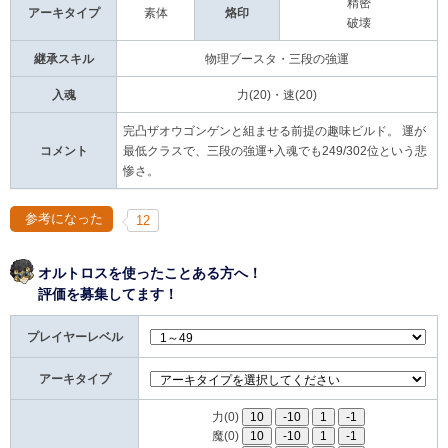
精密
アーキタイプ
素体
烙印
破壊
継承スキル
物理ブースタ・三段の強運
入魂
力(20)・速(20)
完凸ザオウゴンゲンと組ませる前提の趣味ビルド。 運が
コメント
最低クラスで、三段の強運+入魂でも249/302位という悲
惨さ。
参考になった
12
オルトロスを使ったことある方へ！
評価を募集してます！
プレイヤーレベル
アーキタイプ
力(
0
)
10
-10
1
-1
魔(
0
)
10
-10
1
-1