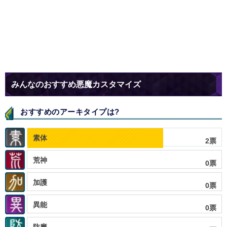
みんなのおすすめ悪魔カスタマイズ
おすすめのアーキタイプは?
素体
2票
荒神
0票
加護
0票
異能
0票