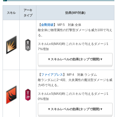
アーキ
スキル
効果(MP/対象)
タイプ
【
金剛発破
】
MP:5 対象:全体
敵全体に物理属性の打撃型ダメージを威力100で与え
る。
スキルLv.6(MAX)時:このスキルで与えるダメージ1
7%増加
▼スキルレベルの効果(タップで開閉)▼
【
ファイアブレス
】
MP:4 対象:ランダム
敵ランダムに2~4回、火炎属性の魔法型ダメージを威
力45で与える。
スキルLv.5(MAX)時:このスキルで与えるダメージ1
0%増加
▼スキルレベルの効果(タップで開閉)▼