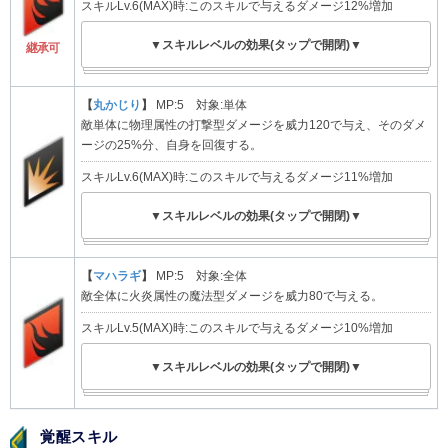
スキルLv.6(MAX)時:このスキルで与えるダメージ12%増加
▼スキルレベルの効果(タップで開閉)▼
継承可
【
丸かじり
】
MP:5 対象:単体
敵単体に物理属性の打撃型ダメージを威力120で与え、そのダメ
ージの25%分、自身を回復する。
スキルLv.6(MAX)時:このスキルで与えるダメージ11%増加
▼スキルレベルの効果(タップで開閉)▼
【
マハラギ
】
MP:5 対象:全体
敵全体に火炎属性の魔法型ダメージを威力80で与える。
スキルLv.5(MAX)時:このスキルで与えるダメージ10%増加
▼スキルレベルの効果(タップで開閉)▼
覚醒スキル