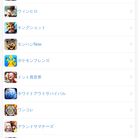
ウィンヒロ
キングショット
モンハンNow
ポケモンフレンズ
ドット異世界
ホワイトアウトサバイバル
ワンコレ
グランドサマナーズ