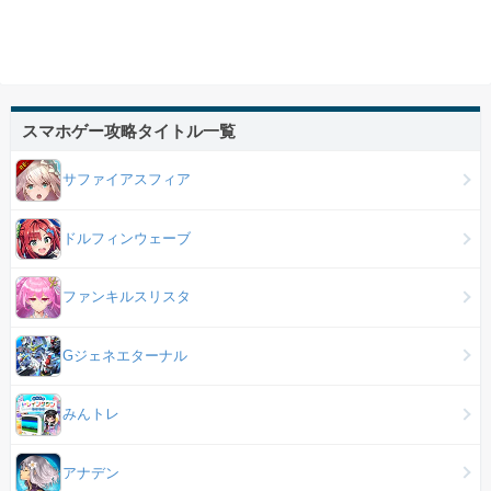
スマホゲー攻略タイトル一覧
サファイアスフィア
ドルフィンウェーブ
ファンキルスリスタ
Gジェネエターナル
みんトレ
アナデン