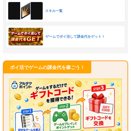
スキル一覧
ゲームでポイ活して課金代をゲット！
ポイ活でゲームの課金代を稼ごう！