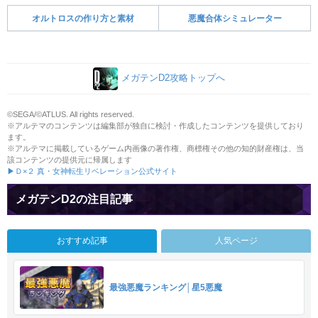
オルトロスの作り方と素材
悪魔合体シミュレーター
メガテンD2攻略トップへ
©SEGA/©ATLUS. All rights reserved.
※アルテマのコンテンツは編集部が独自に検討・作成したコンテンツを提供しており
ます。
※アルテマに掲載しているゲーム内画像の著作権、商標権その他の知的財産権は、当
該コンテンツの提供元に帰属します
▶Ｄ×２ 真・女神転生リベレーション公式サイト
メガテンD2の注目記事
おすすめ記事
人気ページ
最強悪魔ランキング│星5悪魔