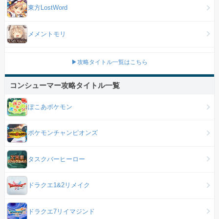
東方LostWord
メメントモリ
▶攻略タイトル一覧はこちら
コンシューマー攻略タイトル一覧
ぽこあポケモン
ポケモンチャンピオンズ
タスクバーヒーロー
ドラクエ1&2リメイク
ドラクエ7リイマジンド