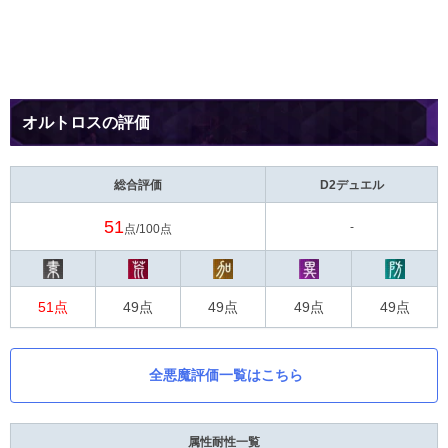
オルトロスの評価
総合評価
D2デュエル
51
-
点/100点
51点
49点
49点
49点
49点
全悪魔評価一覧はこちら
属性耐性一覧