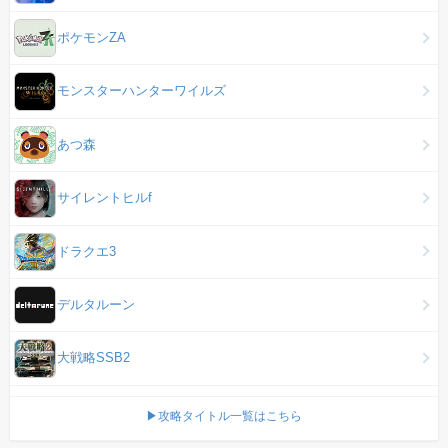
ポケモンZA
モンスターハンターワイルズ
あつ森
サイレントヒルf
ドラクエ3
デルタルーン
大戦略SSB2
▶攻略タイトル一覧はこちら