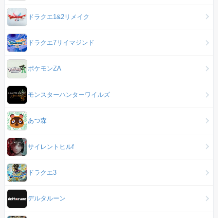
ドラクエ1&2リメイク
ドラクエ7リイマジンド
ポケモンZA
モンスターハンターワイルズ
あつ森
サイレントヒルf
ドラクエ3
デルタルーン