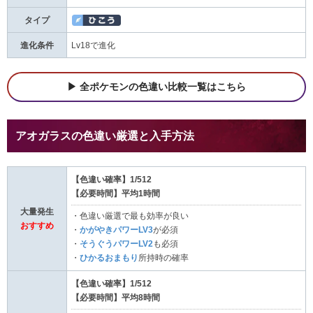
タイプ
進化条件
Lv18で進化
全ポケモンの色違い比較一覧はこちら
アオガラスの色違い厳選と入手方法
【色違い確率】1/512
【必要時間】平均1時間
大量発生
・色違い厳選で最も効率が良い
おすすめ
・
かがやきパワーLV3
が必須
・
そうぐうパワーLV2
も必須
・
ひかるおまもり
所持時の確率
【色違い確率】1/512
【必要時間】平均8時間