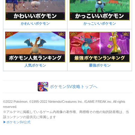
かわいいポケモン
かっこいいポケモン
人気ポケモン
最強ポケモン
ポケモンSV攻略トップへ
©2022 Pokémon. ©1995-2022 Nintendo/Creatures Inc. /GAME FREAK inc. All rights
reserved.
※アルテマに掲載しているゲーム内画像の著作権、商標権その他の知的財産権は、当
該コンテンツの提供元に帰属します
▶ポケモンSV公式