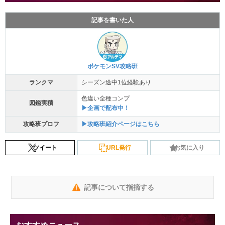
記事を書いた人
ポケモンSV攻略班
ランクマ
シーズン途中1位経験あり
色違い全種コンプ
図鑑実積
▶企画で配布中！
攻略班プロフ
▶攻略班紹介ページはこちら
ツイート
URL発行
お気に入り
記事について指摘する