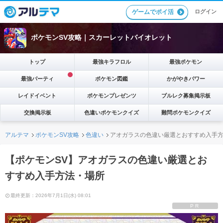
ゲームでポイ活
ログイン
ポケモンSV攻略｜スカーレットバイオレット
トップ
最強キラフロル
最強ポケモン
最強パーティ
ポケモン図鑑
かがやきパワー
レイドイベント
ポケモンプレゼンツ
ブルレク募集掲示板
交換掲示板
色違いポケモンクイズ
難問ポケモンクイズ
アルテマ
ポケモンSV攻略
色違い
アオガラスの色違い厳選とおすすめ入手
【ポケモンSV】アオガラスの色違い厳選とお
すすめ入手方法・場所
最終更新：2026年7月1日(水) 08:01
PR