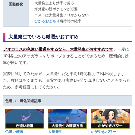
・大量発生より効率で劣る
国際孵化
・海外産の親ポケモンが必要
・コストは大量発生よりかからない
・
ひかるおまもり
所持時の確率
大量発生でいろち厳選がおすすめ
アオガラスの色違い厳選をするなら、大量発生がおすすめです
。一度に
10体以上のアオガラスをリポップさせることができるため、圧倒的に効
率が良いです。
実際に試してみた結果、大量発生だと平均1時間程度で1体出現しまし
た。数値はあくまでも、目安であり実際1時間で出現しないこともあった
ため、参考程度にしてください。
色違い・孵化関連記事
色違い厳選
大量発生
かがやきパワー