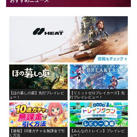
おすすめニュース
【ほの暮しの庭】先行プレイレビ
【リミットゼロブレイカーズ】先
ュー！
行プレイレビュー！
【速報】10連ガチャを無課金で引
【みんなのトレイン】プレイレビ
く方法
ュー！