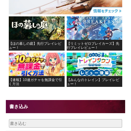
【ほの暮しの庭】先行プレイレビ
【リミットゼロブレイカーズ】先
ュー！
行プレイレビュー！
【速報】10連ガチャを無課金で引
【みんなのトレイン】プレイレビ
く方法
ュー！
書き込み