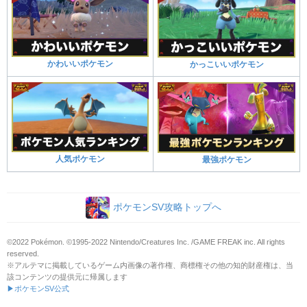
かわいいポケモン
かっこいいポケモン
人気ポケモン
最強ポケモン
ポケモンSV攻略トップへ
©2022 Pokémon. ©1995-2022 Nintendo/Creatures Inc. /GAME FREAK inc. All rights
reserved.
※アルテマに掲載しているゲーム内画像の著作権、商標権その他の知的財産権は、当
該コンテンツの提供元に帰属します
▶ポケモンSV公式