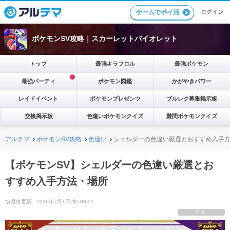
ゲームでポイ活
ログイン
ポケモンSV攻略｜スカーレットバイオレット
トップ
最強キラフロル
最強ポケモン
最強パーティ
ポケモン図鑑
かがやきパワー
レイドイベント
ポケモンプレゼンツ
ブルレク募集掲示板
交換掲示板
色違いポケモンクイズ
難問ポケモンクイズ
アルテマ
ポケモンSV攻略
色違い
シェルダーの色違い厳選とおすすめ入手
【ポケモンSV】シェルダーの色違い厳選とお
すすめ入手方法・場所
最終更新：2026年7月1日(水) 08:01
PR