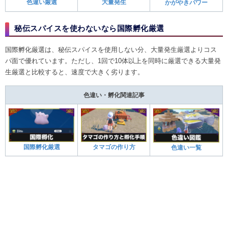
色違い厳選
大量発生
かがやきパワー
秘伝スパイスを使わないなら国際孵化厳選
国際孵化厳選は、秘伝スパイスを使用しない分、大量発生厳選よりコス
パ面で優れています。ただし、1回で10体以上を同時に厳選できる大量発
生厳選と比較すると、速度で大きく劣ります。
色違い・孵化関連記事
国際孵化厳選
タマゴの作り方
色違い一覧