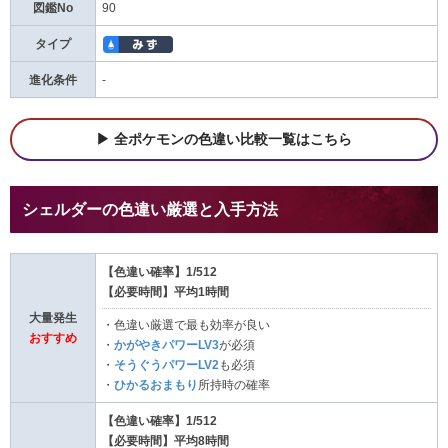
図鑑No
90
タイプ
進化条件
-
全ポケモンの色違い比較一覧はこちら
シェルダーの色違い厳選と入手方法
【色違い確率】1/512
【必要時間】平均1時間
大量発生
・色違い厳選で最も効率が良い
おすすめ
・
かがやきパワーLV3
が必須
・
そうぐうパワーLV2
も必須
・
ひかるおまもり
所持時の確率
【色違い確率】1/512
【必要時間】平均8時間