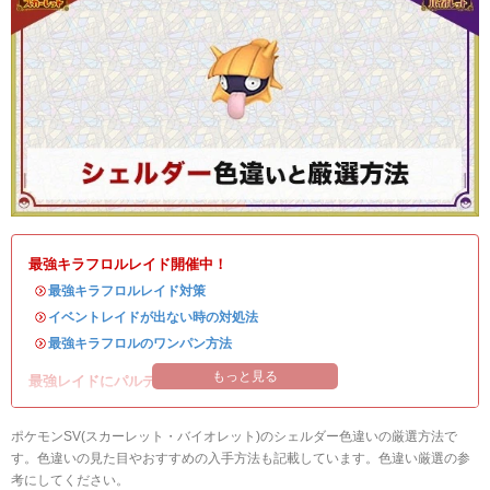
最強キラフロルレイド開催中！
・
最強キラフロルレイド対策
・
イベントレイドが出ない時の対処法
・
最強キラフロルのワンパン方法
もっと見る
最強レイドにパルデアの強力なポケモンが登場！
ポケモンSV(スカーレット・バイオレット)のシェルダー色違いの厳選方法で
す。色違いの見た目やおすすめの入手方法も記載しています。色違い厳選の参
考にしてください。