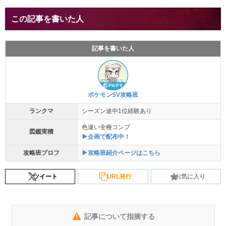
この記事を書いた人
記事を書いた人
ポケモンSV攻略班
ランクマ
シーズン途中1位経験あり
色違い全種コンプ
図鑑実積
▶企画で配布中！
攻略班プロフ
▶攻略班紹介ページはこちら
ツイート
URL発行
お気に入り
記事について指摘する