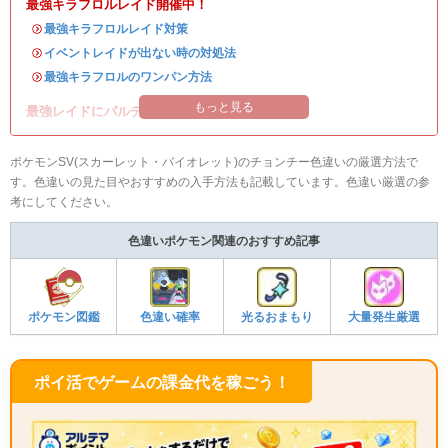
最強キラフロルレイド開催中！
・
最強キラフロルレイド対策
・
イベントレイドが出ない時の対処法
・
最強キラフロルのワンパン方法
もっと見る
最強レイドにパルデアの強力なポケモンが登場！
ポケモンSV(スカーレット・バイオレット)のチョンチー色違いの厳選方法で
す。色違いの見た目やおすすめの入手方法も記載しています。色違い厳選の参
考にしてください。
色違いポケモン関連のおすすめ記事
ポケモン図鑑
色違い確率
光るおまもり
大量発生厳選
ポイ活でゲームの課金代を稼ごう！