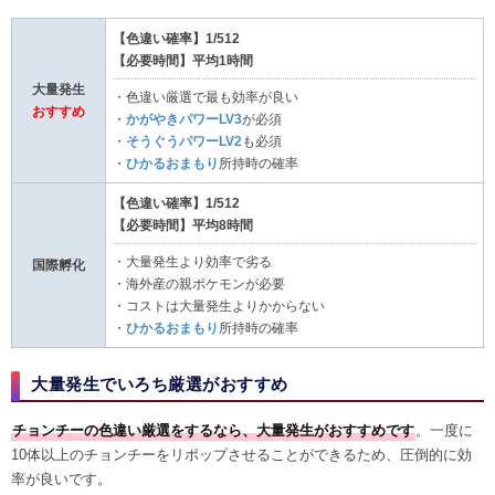
【色違い確率】1/512
【必要時間】平均1時間
大量発生
・色違い厳選で最も効率が良い
おすすめ
・
かがやきパワーLV3
が必須
・
そうぐうパワーLV2
も必須
・
ひかるおまもり
所持時の確率
【色違い確率】1/512
【必要時間】平均8時間
・大量発生より効率で劣る
国際孵化
・海外産の親ポケモンが必要
・コストは大量発生よりかからない
・
ひかるおまもり
所持時の確率
大量発生でいろち厳選がおすすめ
チョンチーの色違い厳選をするなら、大量発生がおすすめです
。一度に
10体以上のチョンチーをリポップさせることができるため、圧倒的に効
率が良いです。