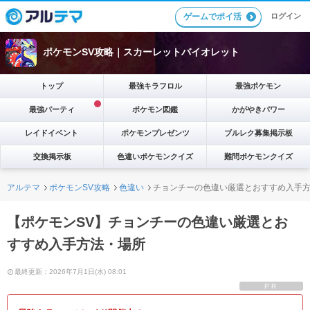
ゲームでポイ活
ログイン
ポケモンSV攻略｜スカーレットバイオレット
トップ
最強キラフロル
最強ポケモン
最強パーティ
ポケモン図鑑
かがやきパワー
レイドイベント
ポケモンプレゼンツ
ブルレク募集掲示板
交換掲示板
色違いポケモンクイズ
難問ポケモンクイズ
アルテマ
ポケモンSV攻略
色違い
チョンチーの色違い厳選とおすすめ入手
【ポケモンSV】チョンチーの色違い厳選とお
すすめ入手方法・場所
最終更新：2026年7月1日(水) 08:01
PR