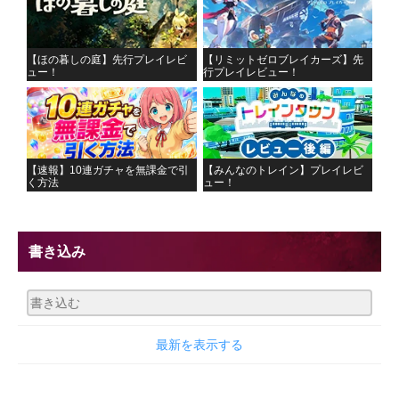
【ほの暮しの庭】先行プレイレビ
【リミットゼロブレイカーズ】先
ュー！
行プレイレビュー！
【速報】10連ガチャを無課金で引
【みんなのトレイン】プレイレビ
く方法
ュー！
書き込み
最新を表示する