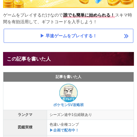
ゲームをプレイするだけなので
誰でも簡単に始められる！
スキマ時
間を有効活用して、ギフトコードを入手しよう！
早速ゲームをプレイする！
この記事を書いた人
記事を書いた人
ポケモンSV攻略班
ランクマ
シーズン途中1位経験あり
色違い全種コンプ
図鑑実積
▶企画で配布中！