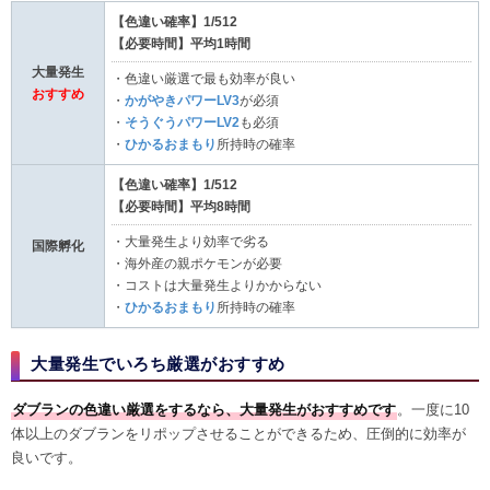
【色違い確率】1/512
【必要時間】平均1時間
大量発生
・色違い厳選で最も効率が良い
おすすめ
・
かがやきパワーLV3
が必須
・
そうぐうパワーLV2
も必須
・
ひかるおまもり
所持時の確率
【色違い確率】1/512
【必要時間】平均8時間
・大量発生より効率で劣る
国際孵化
・海外産の親ポケモンが必要
・コストは大量発生よりかからない
・
ひかるおまもり
所持時の確率
大量発生でいろち厳選がおすすめ
ダブランの色違い厳選をするなら、大量発生がおすすめです
。一度に10
体以上のダブランをリポップさせることができるため、圧倒的に効率が
良いです。