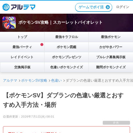
ゲームでポイ活
ログイン
ポケモンSV攻略｜スカーレットバイオレット
トップ
最強キラフロル
最強ポケモン
最強パーティ
ポケモン図鑑
かがやきパワー
レイドイベント
ポケモンプレゼンツ
ブルレク募集掲示板
交換掲示板
色違いポケモンクイズ
難問ポケモンクイズ
アルテマ
ポケモンSV攻略
色違い
ダブランの色違い厳選とおすすめ入手方
【ポケモンSV】ダブランの色違い厳選とおす
すめ入手方法・場所
最終更新：2026年7月1日(水) 08:01
PR