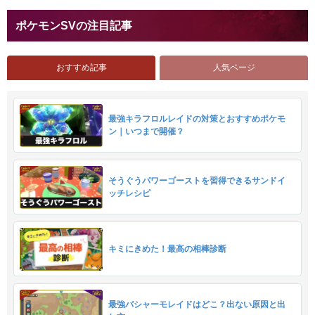
ポケモンSVの注目記事
おすすめ記事
人気ページ
最強キラフロルレイドの対策とおすすめポケモ
ン｜いつまで開催？
そうぐうパワーゴーストを習得できるサンドイ
ッチレシピ
キミにきめた！最高の相棒診断
最強バシャーモレイドはどこ？出ない原因と出