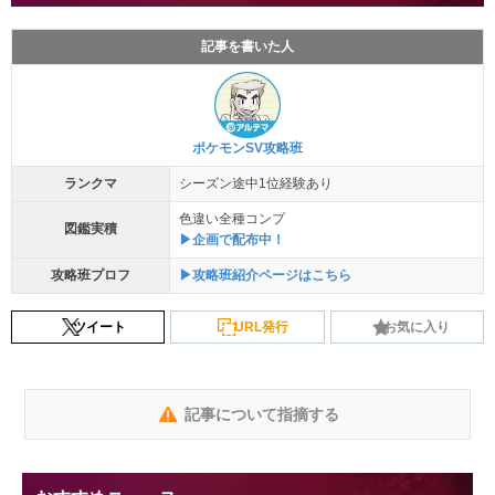
記事を書いた人
ポケモンSV攻略班
ランクマ
シーズン途中1位経験あり
色違い全種コンプ
図鑑実積
▶企画で配布中！
攻略班プロフ
▶攻略班紹介ページはこちら
ツイート
URL発行
お気に入り
記事について指摘する