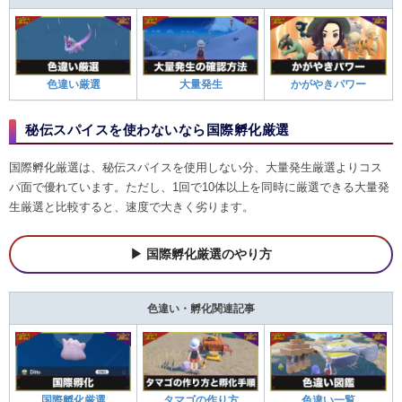
色違い厳選
大量発生
かがやきパワー
秘伝スパイスを使わないなら国際孵化厳選
国際孵化厳選は、秘伝スパイスを使用しない分、大量発生厳選よりコス
パ面で優れています。ただし、1回で10体以上を同時に厳選できる大量発
生厳選と比較すると、速度で大きく劣ります。
国際孵化厳選のやり方
色違い・孵化関連記事
国際孵化厳選
タマゴの作り方
色違い一覧