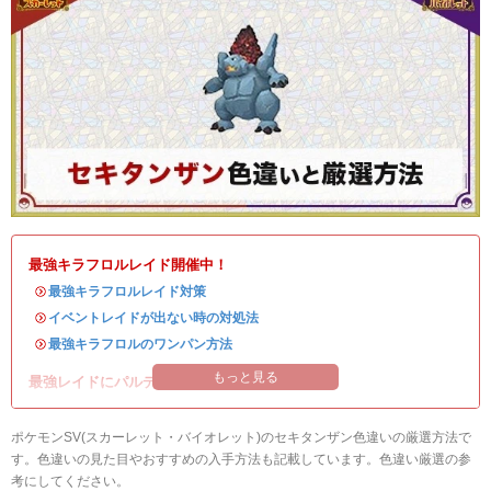
最強キラフロルレイド開催中！
・
最強キラフロルレイド対策
・
イベントレイドが出ない時の対処法
・
最強キラフロルのワンパン方法
もっと見る
最強レイドにパルデアの強力なポケモンが登場！
ポケモンSV(スカーレット・バイオレット)のセキタンザン色違いの厳選方法で
す。色違いの見た目やおすすめの入手方法も記載しています。色違い厳選の参
考にしてください。