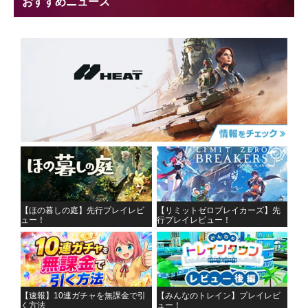
おすすめニュース
【ほの暮しの庭】先行プレイレビ
【リミットゼロブレイカーズ】先
ュー！
行プレイレビュー！
【速報】10連ガチャを無課金で引
【みんなのトレイン】プレイレビ
く方法
ュー！