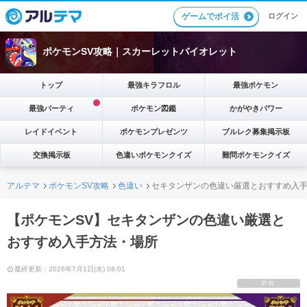
ゲームでポイ活
ログイン
ポケモンSV攻略｜スカーレットバイオレット
トップ
最強キラフロル
最強ポケモン
最強パーティ
ポケモン図鑑
かがやきパワー
レイドイベント
ポケモンプレゼンツ
ブルレク募集掲示板
交換掲示板
色違いポケモンクイズ
難問ポケモンクイズ
アルテマ
ポケモンSV攻略
色違い
セキタンザンの色違い厳選とおすすめ入
【ポケモンSV】セキタンザンの色違い厳選と
おすすめ入手方法・場所
最終更新：2026年7月1日(水) 08:01
PR