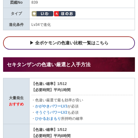
図鑑No
839
タイプ
進化条件
Lv34で進化
全ポケモンの色違い比較一覧はこちら
セキタンザンの色違い厳選と入手方法
【色違い確率】1/512
【必要時間】平均1時間
大量発生
・色違い厳選で最も効率が良い
おすすめ
・
かがやきパワーLV3
が必須
・
そうぐうパワーLV2
も必須
・
ひかるおまもり
所持時の確率
【色違い確率】1/512
【必要時間】平均8時間