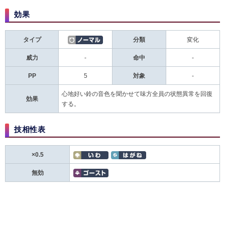
効果
タイプ
分類
変化
威力
-
命中
-
PP
5
対象
-
心地好い鈴の音色を聞かせて味方全員の状態異常を回復
効果
する。
技相性表
×0.5
無効