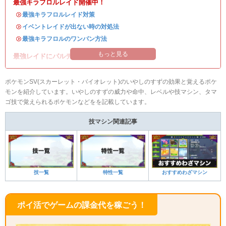
最強キラフロルレイド開催中！
・
最強キラフロルレイド対策
・
イベントレイドが出ない時の対処法
・
最強キラフロルのワンパン方法
もっと見る
最強レイドにパルデアの強力なポケモンが登場！
ポケモンSV(スカーレット・バイオレット)のいやしのすずの効果と覚えるポケ
モンを紹介しています。いやしのすずの威力や命中、レベルや技マシン、タマ
ゴ技で覚えられるポケモンなどをを記載しています。
技マシン関連記事
技一覧
特性一覧
おすすめわざマシン
ポイ活でゲームの課金代を稼ごう！