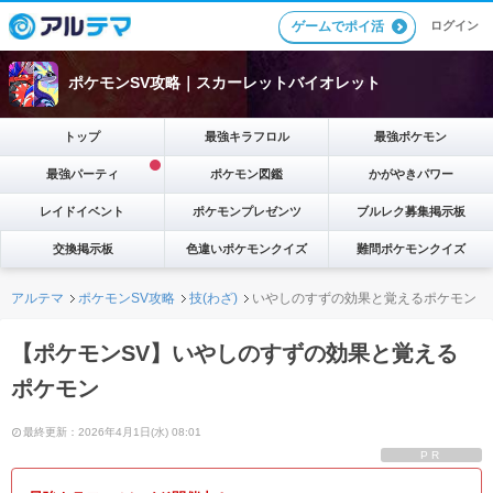
ゲームでポイ活
ログイン
ポケモンSV攻略｜スカーレットバイオレット
トップ
最強キラフロル
最強ポケモン
最強パーティ
ポケモン図鑑
かがやきパワー
レイドイベント
ポケモンプレゼンツ
ブルレク募集掲示板
交換掲示板
色違いポケモンクイズ
難問ポケモンクイズ
アルテマ
ポケモンSV攻略
技(わざ)
いやしのすずの効果と覚えるポケモン
【ポケモンSV】いやしのすずの効果と覚える
ポケモン
最終更新：2026年4月1日(水) 08:01
PR