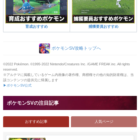
育成おすすめ
捕獲要員おすすめ
ポケモンSV攻略トップへ
©2022 Pokémon. ©1995-2022 Nintendo/Creatures Inc. /GAME FREAK inc. All rights
reserved.
※アルテマに掲載しているゲーム内画像の著作権、商標権その他の知的財産権は、当
該コンテンツの提供元に帰属します
▶ポケモンSV公式
ポケモンSVの注目記事
おすすめ記事
人気ページ