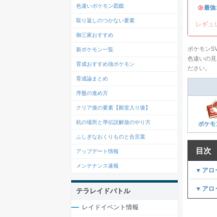
色違いポケモン図鑑
・
最強
取り返しのつかない要素
レギュ
御三家おすすめ
ポケモンS
新ポケモン一覧
色違いの見
育成おすすめ強ポケモン
ださい。
育成論まとめ
序盤の進め方
クリア後の要素【殿堂入り後】
杭の場所と準伝説解放のやり方
ポケモ
ふしぎなおくりものと合言葉
目次
アップデート情報
メンテナンス速報
▼アロ
▼アロ
テラレイドバトル
レイドイベント情報