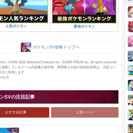
人気ポケモン
最強ポケモン
ポケモンSV攻略トップへ
on. ©1995-2022 Nintendo/Creatures Inc. /GAME FREAK inc. All rights reserved.
に掲載しているゲーム内画像の著作権、商標権その他の知的財産権は、当該コン
供元に帰属します
V公式
ンSVの注目記事
おすすめ記事
人気ページ