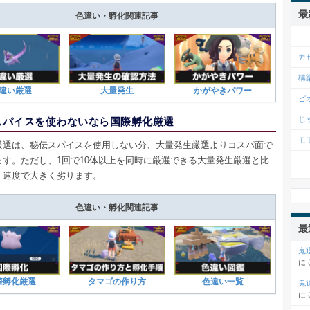
最
色違い・孵化関連記事
カ
構
違い厳選
大量発生
かがやきパワー
ピ
じ
スパイスを使わないなら国際孵化厳選
モ
厳選は、秘伝スパイスを使用しない分、大量発生厳選よりコスパ面で
ます。ただし、1回で10体以上を同時に厳選できる大量発生厳選と比
、速度で大きく劣ります。
色違い・孵化関連記事
最
鬼
に
際孵化厳選
タマゴの作り方
色違い一覧
鬼
に