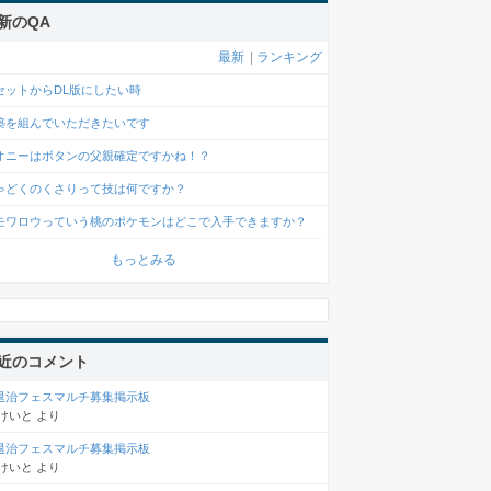
新のQA
最新
|
ランキング
セットからDL版にしたい時
築を組んでいただきたいです
オニーはボタンの父親確定ですかね！？
ゃどくのくさりって技は何ですか？
モワロウっていう桃のポケモンはどこで入手できますか？
もっとみる
近のコメント
退治フェスマルチ募集掲示板
けいと
より
退治フェスマルチ募集掲示板
けいと
より