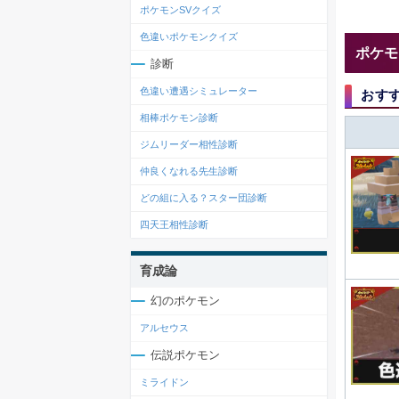
ポケモンSVクイズ
色違いポケモンクイズ
ポケモ
診断
色違い遭遇シミュレーター
おす
相棒ポケモン診断
ジムリーダー相性診断
仲良くなれる先生診断
どの組に入る？スター団診断
四天王相性診断
育成論
幻のポケモン
アルセウス
伝説ポケモン
ミライドン