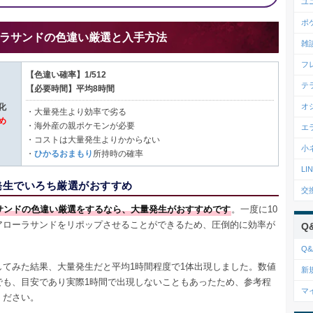
ユ
ポ
ラサンドの色違い厳選と入手方法
雑
フ
【色違い確率】1/512
テ
【必要時間】平均8時間
オ
化
・大量発生より効率で劣る
め
・海外産の親ポケモンが必要
エ
・コストは大量発生よりかからない
小
・
ひかるおまもり
所持時の確率
L
発生でいろち厳選がおすすめ
交
サンドの色違い厳選をするなら、大量発生がおすすめです
。一度に10
アローラサンドをリポップさせることができるため、圧倒的に効率が
Q
。
Q&
してみた結果、大量発生だと平均1時間程度で1体出現しました。数値
新
でも、目安であり実際1時間で出現しないこともあったため、参考程
マ
ください。