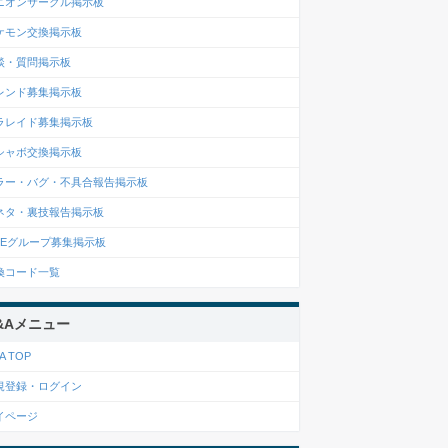
ニオンサークル掲示板
ケモン交換掲示板
談・質問掲示板
レンド募集掲示板
ラレイド募集掲示板
シャボ交換掲示板
ラー・バグ・不具合報告掲示板
ネタ・裏技報告掲示板
INEグループ募集掲示板
換コード一覧
&Aメニュー
A TOP
規登録・ログイン
イページ