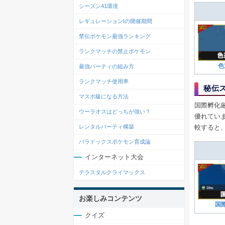
シーズン41環境
レギュレーションIの開催期間
禁伝ポケモン最強ランキング
ランクマッチの禁止ポケモン
色
最強パーティの組み方
ランクマッチ使用率
秘伝
マスボ級になる方法
国際孵化
ウーラオスはどっちが強い？
優れてい
レンタルパーティ構築
較すると
パラドックスポケモン育成論
インターネット大会
テラスタルクライマックス
お楽しみコンテンツ
国
クイズ