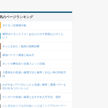
気のページランキング
ポケモン交換掲示板
難問ポケモンクイズ！あなたのガチ勢度はどのくら
い？
キミにきめた！最高の相棒診断
最強パーティ構築と組み方
オシャボ孵化余り交換スレッド詳細
大量発生の色違い厳選方法と確率｜出ない時の対処方
法
かがやきパワーのレシピと色違い確率｜遭遇パワーも
付けれるコスパレシピ
ゲンガーの色違い厳選とおすすめ入手方法・場所
ふしぎなおくりもののあいことば｜シリアルコード一