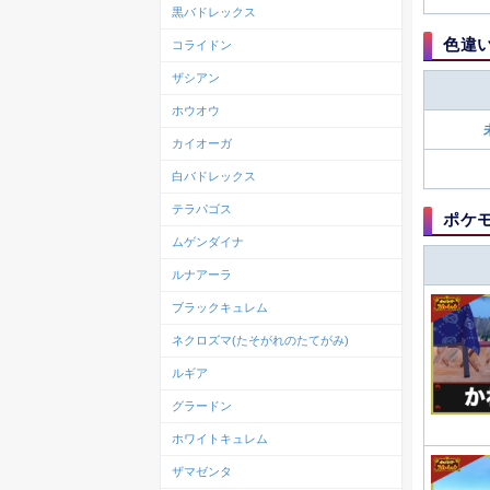
黒バドレックス
色違
コライドン
ザシアン
ホウオウ
カイオーガ
白バドレックス
テラパゴス
ポケ
ムゲンダイナ
ルナアーラ
ブラックキュレム
ネクロズマ(たそがれのたてがみ)
ルギア
グラードン
ホワイトキュレム
ザマゼンタ