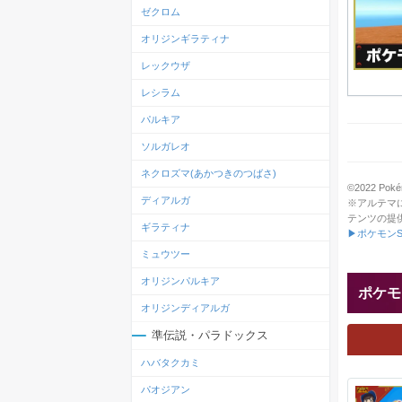
ゼクロム
オリジンギラティナ
レックウザ
レシラム
パルキア
ソルガレオ
ネクロズマ(あかつきのつばさ)
©2022 Pokém
ディアルガ
※アルテマ
テンツの提
ギラティナ
▶ポケモンS
ミュウツー
オリジンパルキア
ポケモ
オリジンディアルガ
準伝説・パラドックス
ハバタクカミ
パオジアン