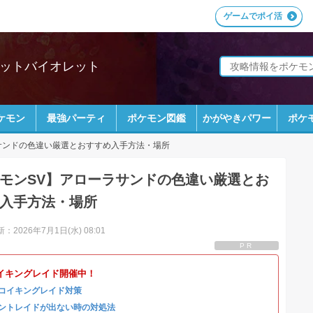
ゲームでポイ活
レットバイオレット
ケモン
最強パーティ
ポケモン図鑑
かがやきパワー
ポケ
サンドの色違い厳選とおすすめ入手方法・場所
モンSV】アローラサンドの色違い厳選とお
入手方法・場所
：2026年7月1日(水) 08:01
PR
イキングレイド開催中！
コイキングレイド対策
ントレイドが出ない時の対処法