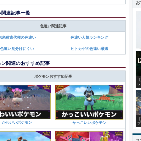
お
い関連記事一覧
色違い関連記事
未来種古代種の色違い
色違い人気ランキング
色違い見分けにくい
ヒトカゲの色違い厳選
モン関連のおすすめ記事
ポケモンおすすめ記事
【
レ
【
かわいいポケモン
かっこいいポケモン
プ
ス