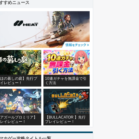
すすめニュース
ほの暮しの庭】先行プ
10連ガチャを無課金で引
イレビュー！
く方法
アズールプロミリア】
【BULLACATOR 】先行
レイレビュー！
プレイレビュー！
マホゲー攻略タイトル一覧