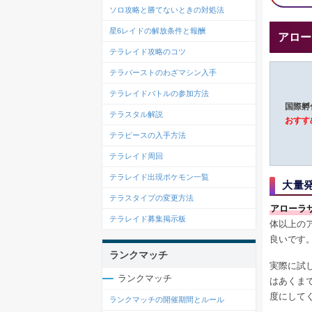
ソロ攻略と勝てないときの対処法
星6レイドの解放条件と報酬
アロー
テラレイド攻略のコツ
テラバーストのわざマシン入手
テラレイドバトルの参加方法
国際孵
テラスタル解説
おすす
テラピースの入手方法
テラレイド周回
テラレイド出現ポケモン一覧
大量
テラスタイプの変更方法
アローラ
テラレイド募集掲示板
体以上の
良いです
ランクマッチ
実際に試
ランクマッチ
はあくま
度にして
ランクマッチの開催期間とルール