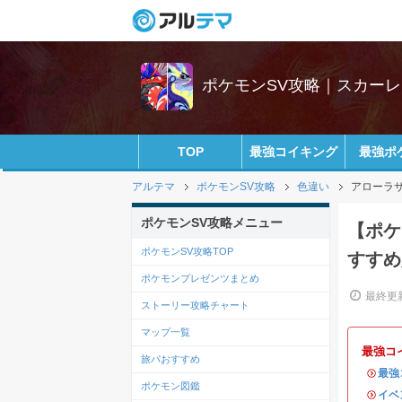
ポケモンSV攻略｜スカー
TOP
最強コイキング
最強ポ
アルテマ
ポケモンSV攻略
色違い
アローラ
ポケモンSV攻略メニュー
【ポケ
ポケモンSV攻略TOP
すすめ
ポケモンプレゼンツまとめ
最終更新
ストーリー攻略チャート
マップ一覧
最強コ
旅パおすすめ
・
最強
ポケモン図鑑
・
イベ