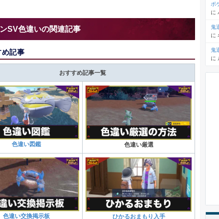
ポ
に
鬼
ンSV色違いの関連記事
に
鬼
すめ記事
に
おすすめ記事一覧
色違い図鑑
色違い厳選
色違い交換掲示板
ひかるおまもり入手