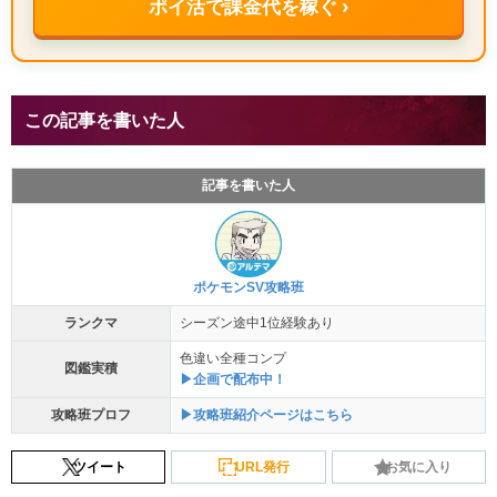
ポイ活で課金代を稼ぐ ›
この記事を書いた人
記事を書いた人
ポケモンSV攻略班
ランクマ
シーズン途中1位経験あり
色違い全種コンプ
図鑑実積
▶企画で配布中！
攻略班プロフ
▶攻略班紹介ページはこちら
ツイート
URL発行
お気に入り