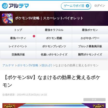
ゲームでポイ活
ログイン
ポケモンSV攻略｜スカーレットバイオレット
トップ
最強キラフロル
最強ポケモン
最強パーティ
ポケモン図鑑
かがやきパワー
レイドイベント
ポケモンプレゼンツ
ブルレク募集掲示板
交換掲示板
色違いポケモンクイズ
難問ポケモンクイズ
アルテマ
ポケモンSV攻略
技(わざ)
なまけるの効果と覚えるポケモン
【ポケモンSV】なまけるの効果と覚えるポケ
モン
最終更新：2024年12月24日(火) 14:32
PR