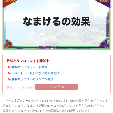
最強キラフロルレイド開催中！
・
最強キラフロルレイド対策
・
イベントレイドが出ない時の対処法
・
最強キラフロルのワンパン方法
もっと見る
最強レイドにパルデアの強力なポケモンが登場！
ポケモンSV(スカーレットバイオレット)のなまけるの効果と覚えるポケモンを
紹介しています。なまける習得のレベルやわざマシンで覚えられるポケモン、
最強ヒスイジュナイパーレイドでの活躍について解説しています。