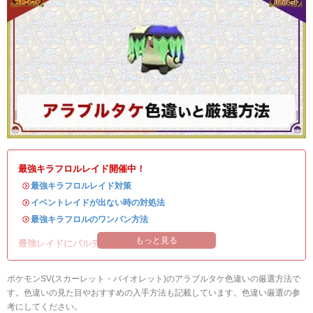
最強キラフロルレイド開催中！
・
最強キラフロルレイド対策
・
イベントレイドが出ない時の対処法
・
最強キラフロルのワンパン方法
もっと見る
最強レイドにパルデアの強力なポケモンが登場！
ポケモンSV(スカーレット・バイオレット)のアラブルタケ色違いの厳選方法で
す。色違いの見た目やおすすめの入手方法も記載しています。色違い厳選の参
考にしてください。