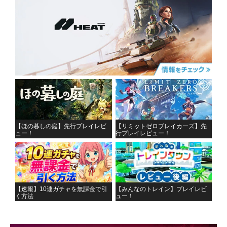
【ほの暮しの庭】先行プレイレビ
【リミットゼロブレイカーズ】先
ュー！
行プレイレビュー！
【速報】10連ガチャを無課金で引
【みんなのトレイン】プレイレビ
く方法
ュー！