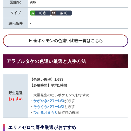
図鑑No
986
タイプ
進化条件
-
全ポケモンの色違い比較一覧はこちら
アラブルタケの色違い厳選と入手方法
【色違い確率】1/683
【必要時間】平均1時間
野生厳選
・大量発生のないポケモンでおすすめ
おすすめ
・
かがやきパワーLV3
が必須
・
そうぐうパワーLV2
も必須
・
ひかるおまもり
所持時の確率
エリアゼロで野生厳選がおすすめ