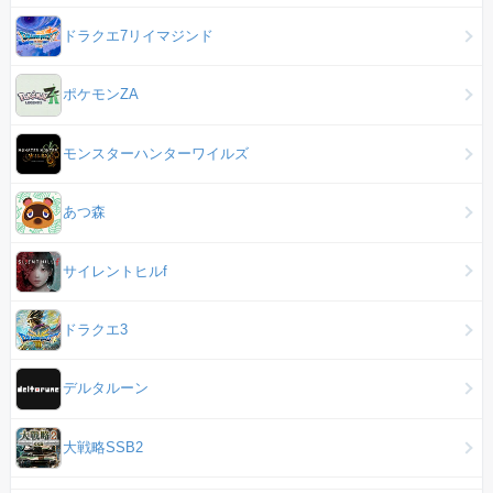
ドラクエ7リイマジンド
ポケモンZA
モンスターハンターワイルズ
あつ森
サイレントヒルf
ドラクエ3
デルタルーン
大戦略SSB2