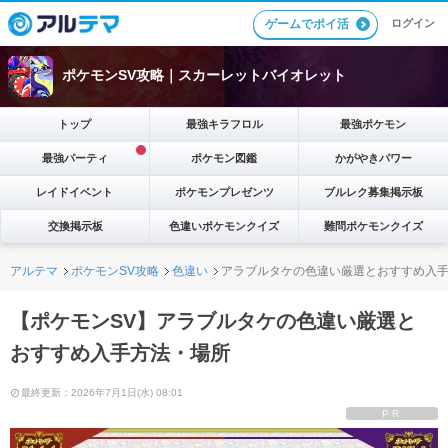
ゲームでポイ活
ログイン
ポケモンSV攻略｜スカーレットバイオレット
トップ
最強キラフロル
最強ポケモン
最強パーティ
ポケモン図鑑
かがやきパワー
レイドイベント
ポケモンプレゼンツ
ブルレク募集掲示板
交換掲示板
色違いポケモンクイズ
難問ポケモンクイズ
アルテマ
ポケモンSV攻略
色違い
アラブルタケの色違い厳選とおすすめ入
【ポケモンSV】アラブルタケの色違い厳選と
おすすめ入手方法・場所
最終更新：2026年7月1日(水) 08:01
PR