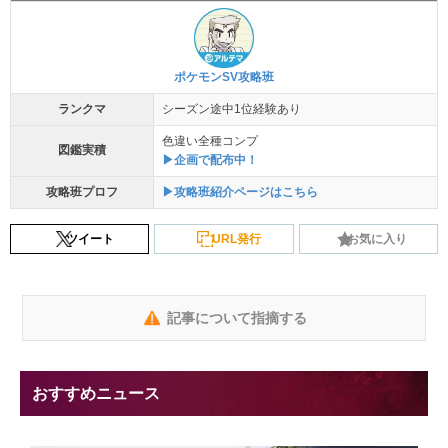
ポケモンSV攻略班
ランクマ
シーズン途中1位経験あり
色違い全種コンプ
図鑑実積
▶企画で配布中！
攻略班プロフ
▶攻略班紹介ページはこちら
ツイート
URL発行
お気に入り
記事について指摘する
おすすめニュース