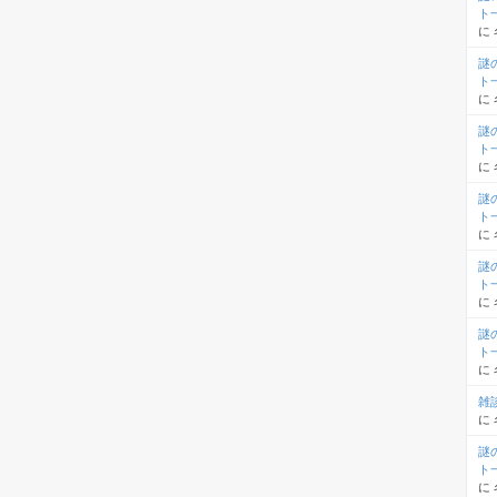
ト
に
謎
ト
に
謎
ト
に
謎
ト
に
謎
ト
に
謎
ト
に
雑
に
謎
ト
に