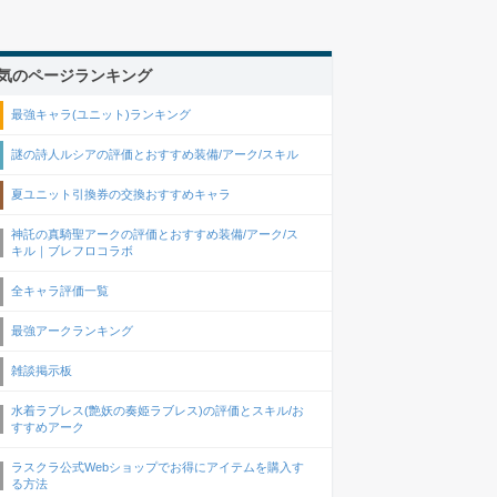
気のページランキング
最強キャラ(ユニット)ランキング
謎の詩人ルシアの評価とおすすめ装備/アーク/スキル
夏ユニット引換券の交換おすすめキャラ
神託の真騎聖アークの評価とおすすめ装備/アーク/ス
キル｜ブレフロコラボ
全キャラ評価一覧
最強アークランキング
雑談掲示板
水着ラブレス(艶妖の奏姫ラブレス)の評価とスキル/お
すすめアーク
ラスクラ公式Webショップでお得にアイテムを購入す
る方法