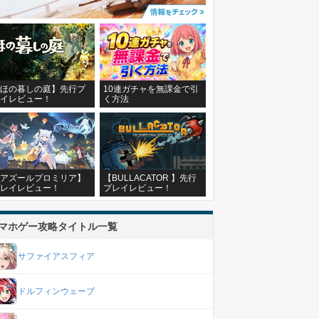
ほの暮しの庭】先行プ
10連ガチャを無課金で引
イレビュー！
く方法
アズールプロミリア】
【BULLACATOR 】先行
レイレビュー！
プレイレビュー！
マホゲー攻略タイトル一覧
サファイアスフィア
ドルフィンウェーブ