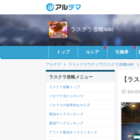
ラスクラ攻略wiki
トップ
ルシア
引換券
アルテマ
ラストクラウディア(ラスクラ)攻略wiki
ラスクラ攻略メニュー
【ラス
ラスクラ攻略トップ
最終投稿
リセマラ当たりキャラ
リセマラの効率的なやり方
最強キャラランキング
最強アークランキング
アリーナ最強キャラランキング