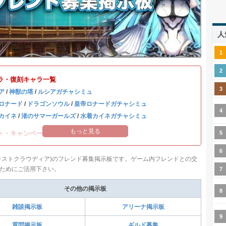
人
ラ・復刻キャラ一覧
ア
/
神獣の塔
/
ルシアガチャシミュ
ロナード
/
ドラゴンソウル
/
皇帝ロナードガチャシミュ
カイネ
/
渚のサマーガールズ
/
水着カイネガチャシミュ
もっと見る
ト・キャンペーン情報まとめ
ラストクラウディア)のフレンド募集掲示板です。ゲーム内フレンドとの交
ためにご活用下さい。
その他の掲示板
雑談掲示板
アリーナ掲示板
質問掲示板
ギルド募集