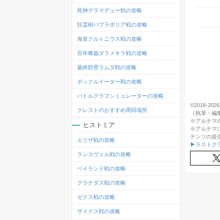
死神デラマデュー戦の攻略
狂霊樹パブラボリア戦の攻略
海皇クルトニウス戦の攻略
百年喰蟲ダラメキラ戦の攻略
最終防壁ラムダ戦の攻略
ポックルイーター戦の攻略
バトルグラフシミュレーターの攻略
©2018-2026 A
クレストのおすすめ周回場所
［執筆・編
※アルテマ
ヒストミア
※アルテマ
テンツの提
エリザ戦の攻略
▶ラストクラウ
ランスヴェル戦の攻略
ベイランド戦の攻略
グラナダス戦の攻略
ゼクス戦の攻略
ザイクス戦の攻略