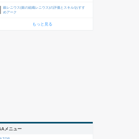
銀レニウス(銀の組織レニウス)の評価とスキル/おすす
めアーク
もっと見る
&Aメニュー
A TOP