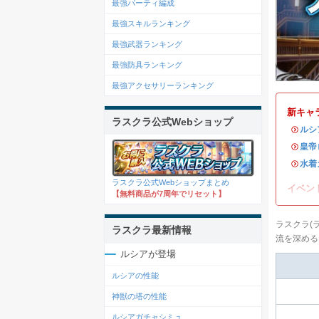
最強パーティ編成
最強スキルランキング
最強武器ランキング
最強防具ランキング
最強アクセサリーランキング
新キャ
ラスクラ公式Webショップ
・
ルシ
・
皇帝
・
水着
ラスクラ公式Webショップまとめ
イベン
【無料商品が7周年でリセット】
ラスクラ(
ラスクラ最新情報
流を深める
ルシアが登場
ルシアの性能
神獣の塔の性能
ルシアガチャシミュ