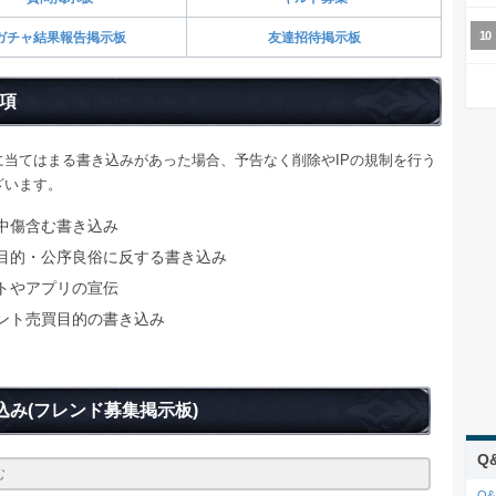
ガチャ結果報告掲示板
友達招待掲示板
項
に当てはまる書き込みがあった場合、予告なく削除やIPの規制を行う
ざいます。
中傷含む書き込み
目的・公序良俗に反する書き込み
トやアプリの宣伝
ント売買目的の書き込み
込み
(フレンド募集掲示板)
Q
Q&