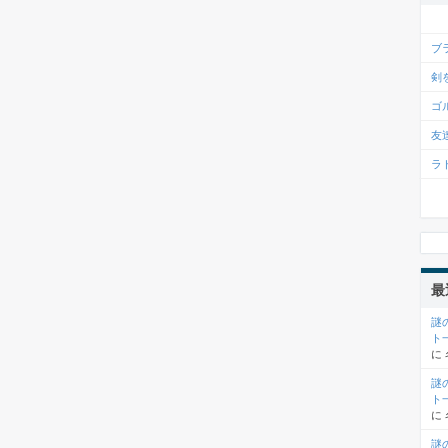
ブ
剣
ゴ
友
ラ
最
謎
ト
に
謎
ト
に
謎