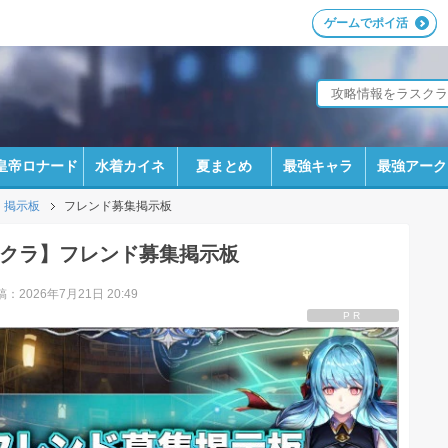
ゲームでポイ活
皇帝ロナード
水着カイネ
夏まとめ
最強キャラ
最強アーク
掲示板
フレンド募集掲示板
クラ】フレンド募集掲示板
：2026年7月21日 20:49
PR