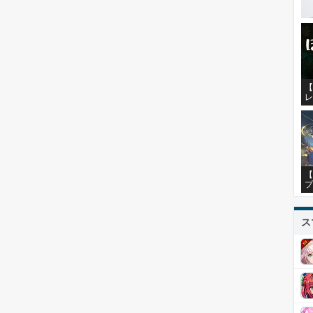
【
レ
【
プ
ス