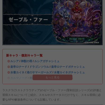
新キャラ・復刻キャラ一覧
・
ルシア
/
神獣の塔
/
ルシアガチャシミュ
・
皇帝ロナード
/
ドラゴンソウル
/
皇帝ロナードガチャシミュ
・
水着カイネ
/
渚のサマーガールズ
/
水着カイネガチャシミュ
もっと見る
・
カルマノーグ
/
魔眼城
/
カルマノーグガチャシミュ
ラスクラ(ラストクラウディア)のゼーブル・ファー(聖剣伝説シリーズ)の評価と
習得スキルについてご紹介。スキルやステータスだけでなく、スキル習得に必
要なAPや解放条件についても記載しています。