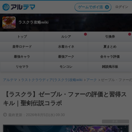
ログイン
ゲームでポイ活
ラスクラ攻略wiki
トップ
ルシア
引換券
皇帝ロナード
水着カイネ
夏まとめ
最強キャラ
最強アーク
全キャラ評価
リセマラ
モンコレ
雑談掲示板
アルテマ
ラストクラウディア(ラスクラ)攻略wiki
アーク
ゼーブル・ファー
【ラスクラ】ゼーブル・ファーの評価と習得ス
キル｜聖剣伝説コラボ
最終更新：2026年8月5日(水) 09:30
PR