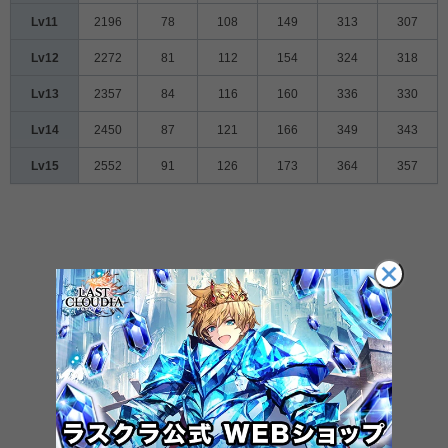
Lv11
2196
78
108
149
313
307
Lv12
2272
81
112
154
324
318
Lv13
2357
84
116
160
336
330
Lv14
2450
87
121
166
349
343
Lv15
2552
91
126
173
364
357