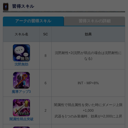
習得スキル
アークの習得スキル
習得スキルの詳細
スキル名
SC
効果
沈黙耐性+2(沈黙が弱点の場合は沈黙耐性に
8
なる)
沈黙無効
6
INT・MP+8%
魔導アップ3
闇属性で弱点属性を突いた時にダメージ上限
2
+1,000
武器を1つのみ装備時、効果が+2,000に上昇
闇属性弱点突破