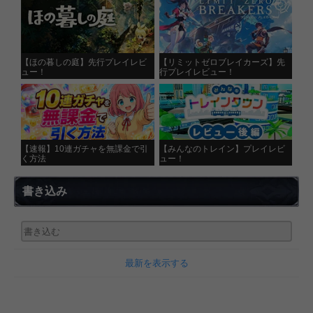
【ほの暮しの庭】先行プレイレビ
【リミットゼロブレイカーズ】先
ュー！
行プレイレビュー！
【速報】10連ガチャを無課金で引
【みんなのトレイン】プレイレビ
く方法
ュー！
書き込み
最新を表示する