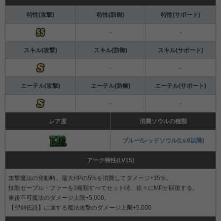
特性(攻撃)
特性(防御)
特性(サポート)
-
-
スキル(攻撃)
スキル(防御)
スキル(サポート)
-
-
エーテル(攻撃)
エーテル(防御)
エーテル(サポート)
-
-
レア度
消費ソウルの種類
ブルー/レッドソウル(Lv.6以降)
アーク特性(LV15)
攻撃魔法の発動時、最大HPの5%を消費してダメージ+35%。
技能ゼーブル・ファーを3種類すべてセット時、徐々にMPが回復する。
重複不可魔法のダメージ上限+5,000。
【聖剣伝説】に属する魔法攻撃のダメージ上限+5,000