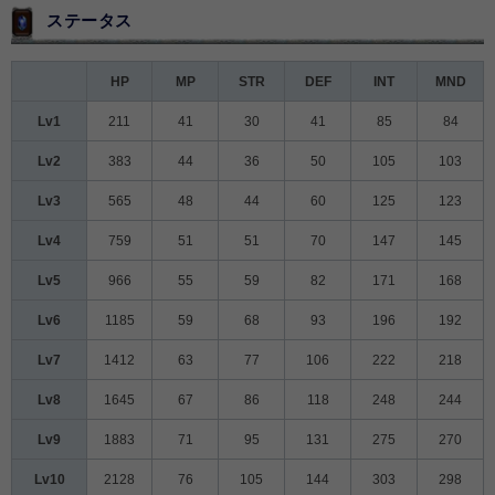
ステータス
HP
MP
STR
DEF
INT
MND
Lv1
211
41
30
41
85
84
Lv2
383
44
36
50
105
103
Lv3
565
48
44
60
125
123
Lv4
759
51
51
70
147
145
Lv5
966
55
59
82
171
168
Lv6
1185
59
68
93
196
192
Lv7
1412
63
77
106
222
218
Lv8
1645
67
86
118
248
244
Lv9
1883
71
95
131
275
270
Lv10
2128
76
105
144
303
298