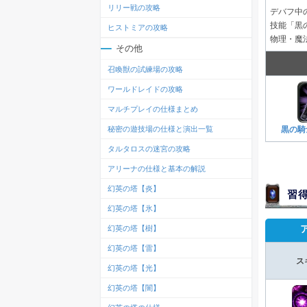
リリー戦の攻略
デバフ中
技能「黒の
ヒストミアの攻略
物理・魔
その他
召喚獣の試練場の攻略
ワールドレイドの攻略
マルチプレイの仕様まとめ
秘密の遊技場の仕様と演出一覧
黒の騎
タルタロスの迷宮の攻略
アリーナの仕様と基本の解説
幻英の塔【炎】
習
幻英の塔【氷】
幻英の塔【樹】
幻英の塔【雷】
ス
幻英の塔【光】
幻英の塔【闇】