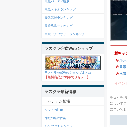
最強パーティ編成
最強スキルランキング
最強武器ランキング
最強防具ランキング
最強アクセサリーランキング
ラスクラ公式Webショップ
新キャ
・
ルシ
・
皇帝
ラスクラ公式Webショップまとめ
・
水着
【無料商品が7周年でリセット】
イベン
ラスクラ最新情報
ラスクラ(
ルシアが登場
についてご
についても
ルシアの性能
神獣の塔の性能
ルシアガチャシミュ