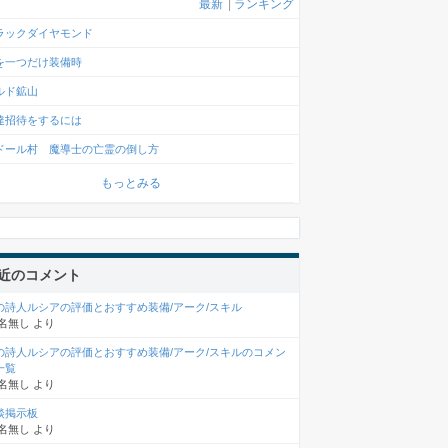
最新
|
ランキング
ラックダイヤモンド
を一つだけ装備時
ルド鉱山
達招待をするには
ドール村 魔導士の亡霊の倒し方
もっとみる
近のコメント
の詩人ルシアの評価とおすすめ装備/アーク/スキル
名無し
より
の詩人ルシアの評価とおすすめ装備/アーク/スキルのコメン
一覧
名無し
より
談掲示板
名無し
より