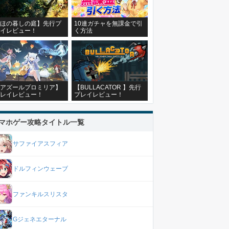
ほの暮しの庭】先行プ
10連ガチャを無課金で引
イレビュー！
く方法
アズールプロミリア】
【BULLACATOR 】先行
レイレビュー！
プレイレビュー！
マホゲー攻略タイトル一覧
サファイアスフィア
ドルフィンウェーブ
ファンキルスリスタ
Gジェネエターナル