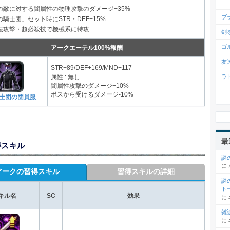
の敵に対する闇属性の物理攻撃のダメージ+35%
ブ
騎士団」セット時にSTR・DEF+15%
法攻撃・超必殺技で機械系に特攻
剣
ゴ
アークエーテル100%報酬
友
STR+89/DEF+169/MND+117
ラ
属性 : 無し
闇属性攻撃のダメージ+10%
ボスから受けるダメージ-10%
士団の団員服
最
得スキル
謎
に
アークの習得スキル
習得スキルの詳細
謎
ト
キル名
SC
効果
に
雑
に