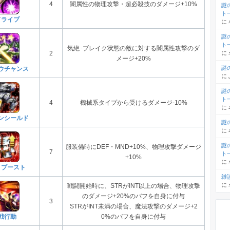
4
闇属性の物理攻撃・超必殺技のダメージ+10%
謎
ト
ドライブ
に
謎
ト
気絶･ブレイク状態の敵に対する闇属性攻撃のダ
に
2
メージ+20%
謎
ウチャンス
に
謎
ト
4
機械系タイプから受けるダメージ-10%
に
ンシールド
謎
に
謎
服装備時にDEF・MND+10%、物理攻撃ダメージ
7
ト
+10%
に
イブースト
雑
に
戦闘開始時に、STRがINT以上の場合、物理攻撃
のダメージ+20%のバフを自身に付与
3
STRがINT未満の場合、魔法攻撃のダメージ+2
戦行動
0%のバフを自身に付与