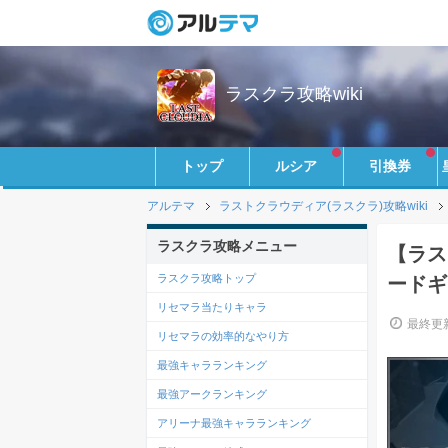
ラスクラ攻略wiki
トップ
ルシア
引換券
アルテマ
ラストクラウディア(ラスクラ)攻略wiki
ラスクラ攻略メニュー
【ラス
ラスクラ攻略トップ
ードギ
リセマラ当たりキャラ
最終更新
リセマラの効率的なやり方
最強キャラランキング
最強アークランキング
アリーナ最強キャラランキング