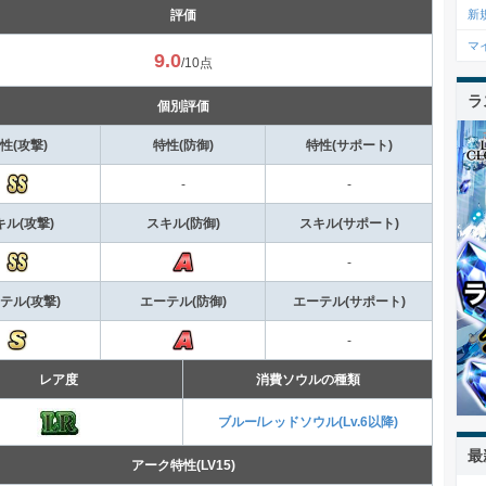
新
評価
マ
9.0
/10点
ラ
個別評価
性(攻撃)
特性(防御)
特性(サポート)
-
-
キル(攻撃)
スキル(防御)
スキル(サポート)
-
テル(攻撃)
エーテル(防御)
エーテル(サポート)
-
レア度
消費ソウルの種類
ブルー/レッドソウル(Lv.6以降)
最
アーク特性(LV15)