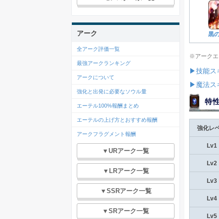
アーク
黒
全アーク評価一覧
※アークエ
最強アークランキング
▶技能ス
アークについて
▶魔法ス
強化と出発に必要なソウル量
特
エーテル100%報酬まとめ
エーテルの上げ方とおすすめ報酬
強化レ
アークフラグメント報酬
Lv1
▼URアーク一覧
Lv2
▼LRアーク一覧
Lv3
▼SSRアーク一覧
Lv4
▼SRアーク一覧
Lv5