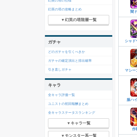
幻英の塔の仕様
幻英の塔の攻略まとめ
闇
▼幻英の塔階層一覧
シャド
ガチャ
どのガチャを引くべきか
ガチャの確定演出と排出確率
引き直しガチャ
マシー
キャラ
全キャラ評価一覧
服ハ
ユニストの初回報酬まとめ
全キャラステータスランキング
▼キャラ一覧
作
▼モンスター系一覧