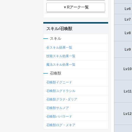
▼Rアーク一覧
Lv6
Lv7
スキル/召喚獣
Lv8
スキル
全スキル効果一覧
Lv9
技能スキル効果一覧
魔法スキル効果一覧
Lv10
召喚獣
召喚獣イグニード
召喚獣ユグドラシル
Lv11
召喚獣グラナ･ダリア
召喚獣サルメア
Lv12
召喚獣ババラード
召喚獣ログ・メキア