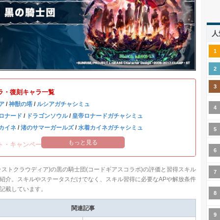
人
ラ・復刻キャラ一覧
ア
/
神獣の塔
/
ルシアガチャシミュ
ロナード
/
ドラゴンソウル
/
皇帝ロナードガチャシミュ
カイネ
/
渚のサマーガールズ
/
水着カイネガチャシミュ
もっと見る
ト・キャンペーン情報まとめ
ラストクラウディア)の黒の騎士団(コードギアスコラボ)の評価と習得スキル
紹介。スキルやステータスだけでなく、スキル習得に必要なAPや解放条件
記載しています。
関連記事