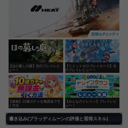
【ほの暮しの庭】先行プレイレビ
【リミットゼロブレイカーズ】先
ュー！
行プレイレビュー！
【速報】10連ガチャを無課金で引
【みんなのトレイン】プレイレビ
く方法
ュー！
書き込み
(ブラッディムーンの評価と習得スキル)