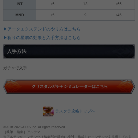
INT
+5
13
+65
MND
+5
9
+45
▶アークエクステンドのやり方はこちら
▶祈りの星屑の効果と入手方法はこちら
入手方法
ガチャで入手
クリスタルガチャシミュレーターはこちら
ラスクラ攻略トップへ
©2018-2026 AIDIS Inc. All rights reserved.
［執筆・編集］アルテマ
※アルテマのコンテンツは編集部が独自に検討・作成したコンテンツを提供しており