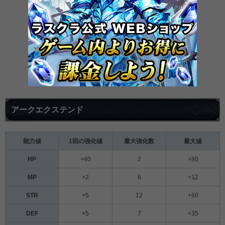
アークエクステンド
能力値
1回の強化値
最大強化数
最大値
HP
+40
2
+80
MP
+2
6
+12
STR
+5
12
+60
DEF
+5
7
+35