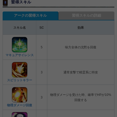
習得スキル
アークの習得スキル
習得スキルの詳細
スキル名
SC
効果
5
味方全体の沈黙を回復
マキュアサイレンス
3
通常攻撃で精霊系に特攻
スピリットキラー
物理ダメージを受けた時、確率でHPが10%
3
回復する
物理ダメージ回復