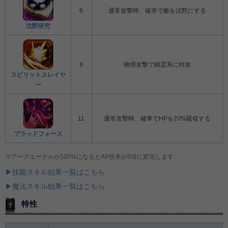
6
通常攻撃時、確率で敵を沈黙にする
沈黙研究
8
物理攻撃で精霊系に特攻
スピリットスレイヤ
ー
11
通常攻撃時、確率でHPを20%吸収する
ブラッドフォース
※アークエーテルが100%になるとAP倍率が3倍に変化します
▶技能スキル効果一覧はこちら
▶魔法スキル効果一覧はこちら
特性