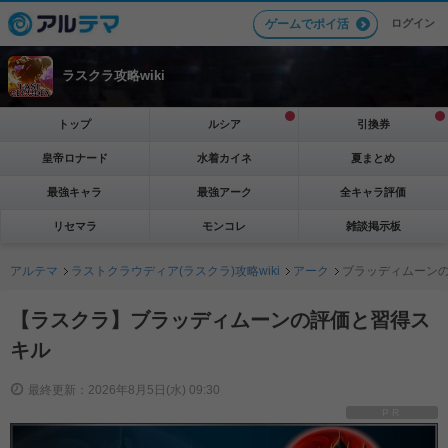
ログイン
ゲームでポイ活
ラスクラ攻略wiki
トップ
ルシア
引換券
皇帝ロナード
水着カイネ
夏まとめ
最強キャラ
最強アーク
全キャラ評価
リセマラ
モンコレ
雑談掲示板
アルテマ
ラストクラウディア(ラスクラ)攻略wiki
アーク
ブラッディムーン
【ラスクラ】ブラッディムーンの評価と習得ス
キル
最終更新：2026年8月5日(水) 09:30
PR