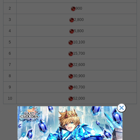
2
900
3
2,800
4
5,800
5
10,100
6
15,700
7
22,600
8
30,900
9
40,700
10
52,000