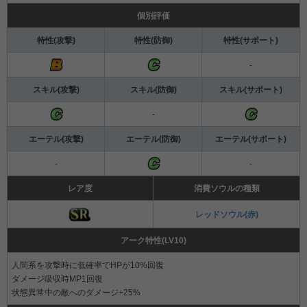
個別評価
特性(攻撃)
特性(防御)
特性(サポート)
-
スキル(攻撃)
スキル(防御)
スキル(サポート)
-
エーテル(攻撃)
エーテル(防御)
エーテル(サポート)
-
-
レア度
消費ソウルの種類
レッドソウル(赤)
アーク特性(LV10)
人間系を攻撃時に低確率でHPが10%回復
ダメージ吸収時MP1回復
状態異常中の敵へのダメージ+25%