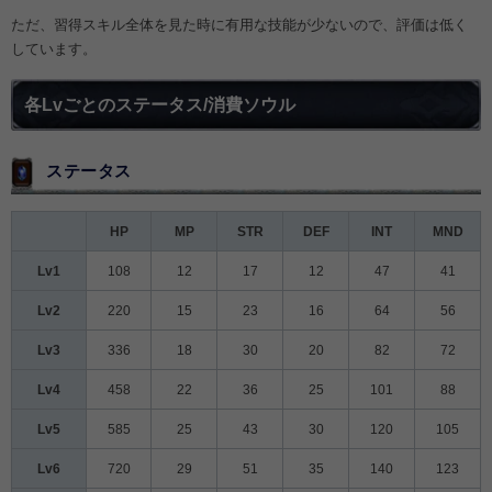
ただ、習得スキル全体を見た時に有用な技能が少ないので、評価は低く
しています。
各Lvごとのステータス/消費ソウル
ステータス
HP
MP
STR
DEF
INT
MND
Lv1
108
12
17
12
47
41
Lv2
220
15
23
16
64
56
Lv3
336
18
30
20
82
72
Lv4
458
22
36
25
101
88
Lv5
585
25
43
30
120
105
Lv6
720
29
51
35
140
123