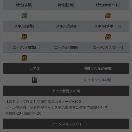
特性(攻撃)
特性(防御)
特性(サポート)
-
スキル(攻撃)
スキル(防御)
スキル(サポート)
-
エーテル(攻撃)
エーテル(防御)
エーテル(サポート)
-
-
レア度
消費ソウルの種類
レッドソウル(赤)
アーク特性(LV10)
【異界マップ限定】闇属性魔法のダメージ+20%
バトル開始時、闇耐性がマイナス値の敵味方に確率で暗闇を付与
光耐性-20・闇耐性+20
アークスキル(LV1)