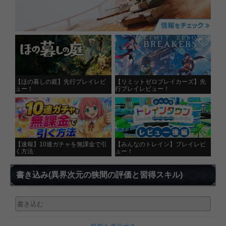
【ほの暮しの庭】先行プレイレビ
【リミットゼロブレイカーズ】先
ュー！
行プレイレビュー！
【速報】10連ガチャを無課金で引
【みんなのトレイン】プレイレビ
く方法
ュー！
書き込み
(異界次元の狭間の評価と習得スキル)