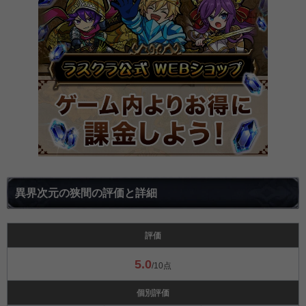
異界次元の狭間の評価と詳細
評価
5.0
/10点
個別評価