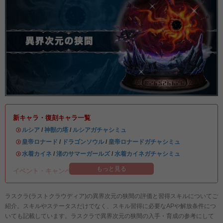
新キャラ・復刻キャラ一覧
・
ルシア
/
神獣の塔
/
ルシアガチャシミュ
・
皇帝ロナード
/
ドラゴンソウル
/
皇帝ロナードガチャシミュ
・
水着カイネ
/
渚のサマーガールズ
/
水着カイネガチャシミュ
もっと見る
イベント・キャンペーン情報まとめ
ラスクラ(ラストクラウディア)の異界次元の狭間の評価と習得スキルについてご
紹介。スキルやステータスだけでなく、スキル習得に必要なAPや解放条件につ
いても記載しています。ラスクラで異界次元の狭間の入手・育成の参考にして