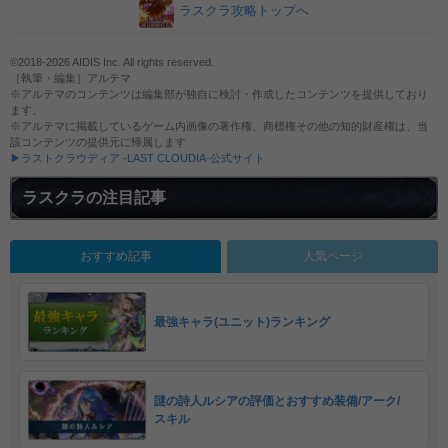
ラスクラ攻略トップへ
©2018-2026 AIDIS Inc. All rights reserved.
［執筆・編集］アルテマ
※アルテマのコンテンツは編集部が独自に検討・作成したコンテンツを提供しており
ます。
※アルテマに掲載しているゲーム内画像の著作権、商標権その他の知的財産権は、当
該コンテンツの提供元に帰属します
▶ラストクラウディア -LAST CLOUDIA-公式サイト
ラスクラの注目記事
おすすめ記事
人気ページ
最強キャラ(ユニット)ランキング
謎の詩人ルシアの評価とおすすめ装備/アーク/
スキル