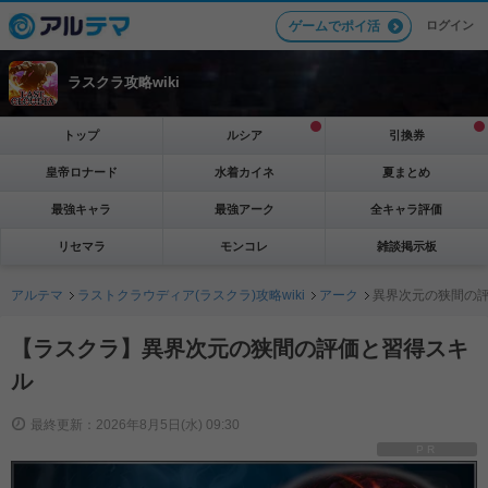
ログイン
ゲームでポイ活
ラスクラ攻略wiki
トップ
ルシア
引換券
皇帝ロナード
水着カイネ
夏まとめ
最強キャラ
最強アーク
全キャラ評価
リセマラ
モンコレ
雑談掲示板
アルテマ
ラストクラウディア(ラスクラ)攻略wiki
アーク
異界次元の狭間の
【ラスクラ】異界次元の狭間の評価と習得スキ
ル
最終更新：2026年8月5日(水) 09:30
PR