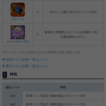
4
空中にいる敵に対するダメージ+20%
スカイハイ
敵単体に闇属性のダメージを定期的に与え、
6
光属性耐性をダウン
シャドウサークル
※アークエーテルが100%になるとAP倍率が3倍に変化します
▶技能スキル効果一覧はこちら
▶魔法スキル効果一覧はこちら
特性
強化レベル
特性
Lv1
【異界マップ限定】闇属性魔法のダメージ+10%
Lv2
【異界マップ限定】闇属性魔法のダメージ+11%