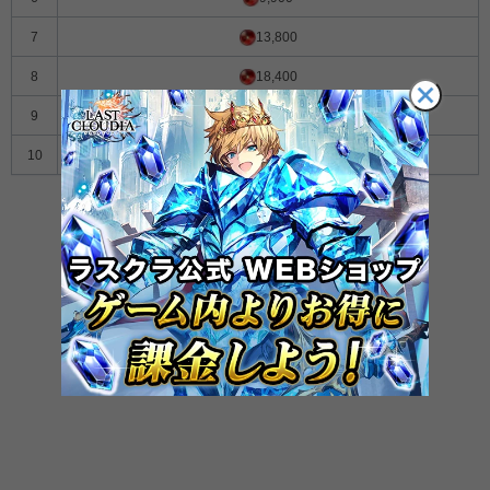
7
13,800
8
18,400
9
23,600
10
29,500