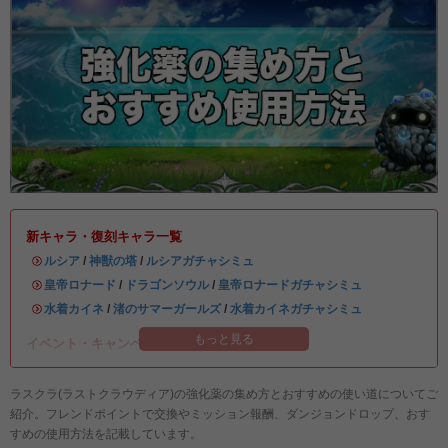
新キャラ・復刻キャラ一覧
・
ルシア
/
神獣の塔
/
ルシアガチャシミュ
・
皇帝ロナード
/
ドラゴンソウル
/
皇帝ロナードガチャシミュ
・
水着カイネ
/
渚のサマーガールズ
/
水着カイネガチャシミュ
もっと見る
イベント・キャンペーン情報まとめ
ラスクラ(ラストクラウディア)の強化薬の集め方とおすすめの使い道についてご
紹介。フレンドポイントで交換やミッション報酬、ダンジョンドロップ、おす
すめの使用方法を記載しています。