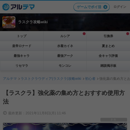
ログイン
ゲームでポイ活
ラスクラ攻略wiki
トップ
ルシア
引換券
皇帝ロナード
水着カイネ
夏まとめ
最強キャラ
最強アーク
全キャラ評価
リセマラ
モンコレ
雑談掲示板
アルテマ
ラストクラウディア(ラスクラ)攻略wiki
初心者
強化薬の集め方と
【ラスクラ】強化薬の集め方とおすすめ使用方
法
最終更新：2021年11月8日(月) 11:46
PR