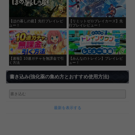
【ほの暮しの庭】先行プレイレビ
【リミットゼロブレイカーズ】先
ュー！
行プレイレビュー！
【速報】10連ガチャを無課金で引
【みんなのトレイン】プレイレビ
く方法
ュー！
書き込み
(強化薬の集め方とおすすめ使用方法)
最新を表示する