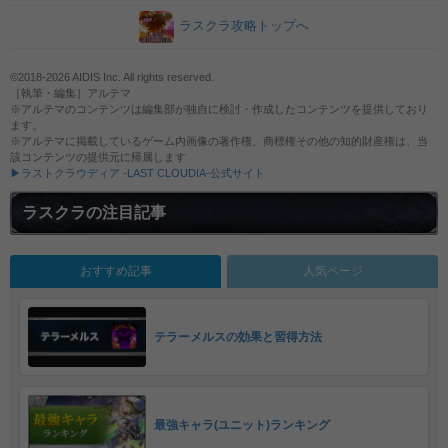
ラスクラ攻略トップへ
©2018-2026 AIDIS Inc. All rights reserved.
［執筆・編集］アルテマ
※アルテマのコンテンツは編集部が独自に検討・作成したコンテンツを提供しており
ます。
※アルテマに掲載しているゲーム内画像の著作権、商標権その他の知的財産権は、当
該コンテンツの提供元に帰属します
▶ラストクラウディア -LAST CLOUDIA-公式サイト
ラスクラの注目記事
おすすめ記事
人気ページ
テラーメルスの効果と習得方法
最強キャラ(ユニット)ランキング