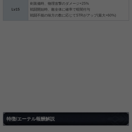
剣装備時、物理攻撃のダメージ+25%
Lv15
戦闘開始時、敵全体に確率で暗闇付与
戦闘不能の味方の数に応じてSTRがアップ(最大+60%)
特徴/エーテル報酬解説