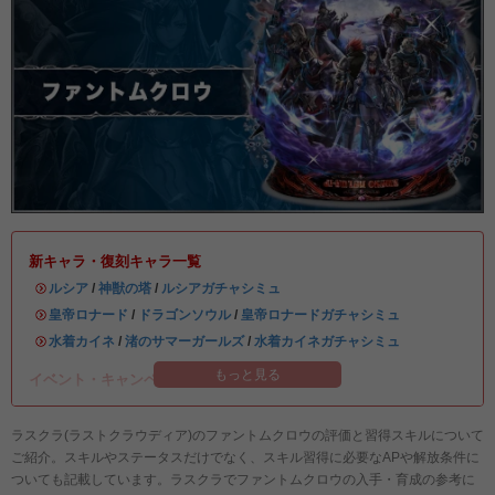
新キャラ・復刻キャラ一覧
・
ルシア
/
神獣の塔
/
ルシアガチャシミュ
・
皇帝ロナード
/
ドラゴンソウル
/
皇帝ロナードガチャシミュ
・
水着カイネ
/
渚のサマーガールズ
/
水着カイネガチャシミュ
もっと見る
イベント・キャンペーン情報まとめ
ラスクラ(ラストクラウディア)のファントムクロウの評価と習得スキルについて
ご紹介。スキルやステータスだけでなく、スキル習得に必要なAPや解放条件に
ついても記載しています。ラスクラでファントムクロウの入手・育成の参考に