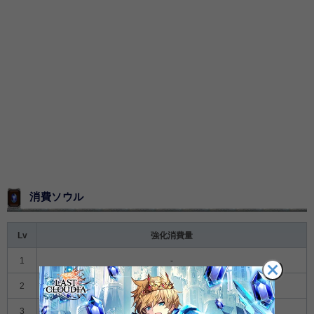
消費ソウル
Lv
強化消費量
1
-
2
9,400
3
32,000