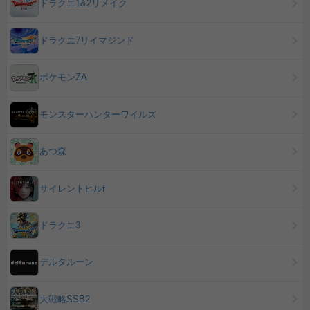
ドラクエ1&2リメイク
ドラクエ7リイマジンド
ポケモンZA
モンスターハンターワイルズ
あつ森
サイレントヒルf
ドラクエ3
デルタルーン
大戦略SSB2