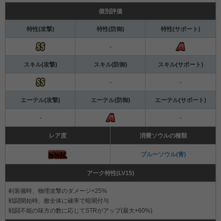
個別評価
特性(攻撃)
特性(防御)
特性(サポート)
-
スキル(攻撃)
スキル(防御)
スキル(サポート)
-
-
エーテル(攻撃)
エーテル(防御)
エーテル(サポート)
-
-
レア度
消費ソウルの種類
ブルーソウル(青)
アーク特性(LV15)
剣装備時、物理攻撃のダメージ+25%
戦闘開始時、敵全体に確率で暗闇付与
戦闘不能の味方の数に応じてSTRがアップ(最大+60%)