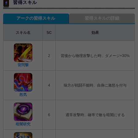
習得スキル
アークの習得スキル
習得スキルの詳細
スキル名
SC
効果
2
背後から物理攻撃した時、ダメージ+30%
背閃撃
4
味方が戦闘不能時、自身に激怒を付与
怒気
6
通常攻撃時、確率で敵を暗闇にする
暗闇研究