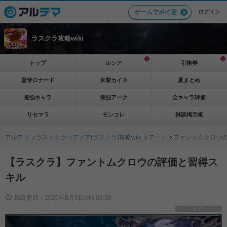
ログイン
ゲームでポイ活
ラスクラ攻略wiki
トップ
ルシア
引換券
皇帝ロナード
水着カイネ
夏まとめ
最強キャラ
最強アーク
全キャラ評価
リセマラ
モンコレ
雑談掲示板
アルテマ
ラストクラウディア(ラスクラ)攻略wiki
アーク
ファントムクロウ
【ラスクラ】ファントムクロウの評価と習得ス
キル
最終更新：2026年8月5日(水) 09:30
PR