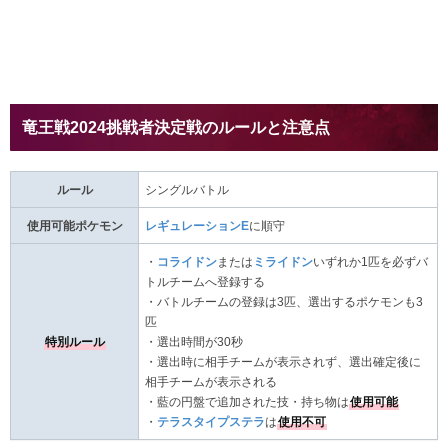
竜王戦2024挑戦者決定戦のルールと注意点
ルール
シングルバトル
使用可能ポケモン
レギュレーションE
に順守
・
コライドン
または
ミライドン
いずれか1匹を必ずバ
トルチームへ登録する
・バトルチームの登録は3匹、選出するポケモンも3
匹
特別ルール
・選出時間が30秒
・選出時に相手チームが表示されず、選出確定後に
相手チームが表示される
・藍の円盤で追加された技・持ち物は
使用可能
・
テラスタイプステラ
は
使用不可