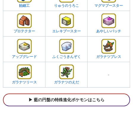
飴細工
りゅうのうろこ
マグマブースター
プロテクター
エレキブースター
あやしいパッチ
アップグレード
ふくごうきんぞく
ガラナツブレス
-
ガラナツリース
ガラナツのえだ
藍の円盤の特殊進化ポケモンはこちら