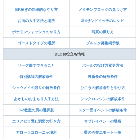
BP稼ぎの効率的なやり方
メタモンブロックの見つけ方
お面の入手方法と場所
星4サンドイッチのレシピ
ポケモンウォッシュのやり方
写真の撮り方
ゴーストタイプの場所
ブルレク募集掲示板
DLCお役立ち情報
リーグ部でできること
ボールの投げ方変更方法
特別講師の解放条件
裏番長の解放条件
シュウメイの競りの解放条件
ひこうの解放条件とやり方
あかしのおまもり入手方法
シンクロマシンの解放条件
3-2教室の男の選択肢
スター団イベントの解放条件
エリアゼロ隠し洞窟の行き方
サザレイベントの場所
アローラゴローニャ場所
藍の円盤エモート一覧