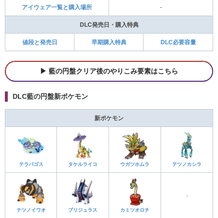
アイウェア一覧と購入場所
-
DLC発売日・購入特典
値段と発売日
早期購入特典
DLC必要容量
藍の円盤クリア後のやりこみ要素はこちら
DLC藍の円盤新ポケモン
新ポケモン
テラパゴス
タケルライコ
ウガツホムラ
テツノカシラ
-
テツノイワオ
ブリジュラス
カミツオロチ