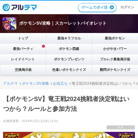
ゲームでポイ活
ログイン
ポケモンSV攻略｜スカーレットバイオレット
トップ
最強キラフロル
最強ポケモン
最強パーティ
ポケモン図鑑
かがやきパワー
レイドイベント
ポケモンプレゼンツ
ブルレク募集掲示板
交換掲示板
色違いポケモンクイズ
難問ポケモンクイズ
アルテマ
ポケモンSV攻略
お役立ち
竜王戦2024挑戦者決定戦はいつから？
【ポケモンSV】竜王戦2024挑戦者決定戦はい
つから？ルールと参加方法
最終更新：2024年1月11日(木) 12:01
PR