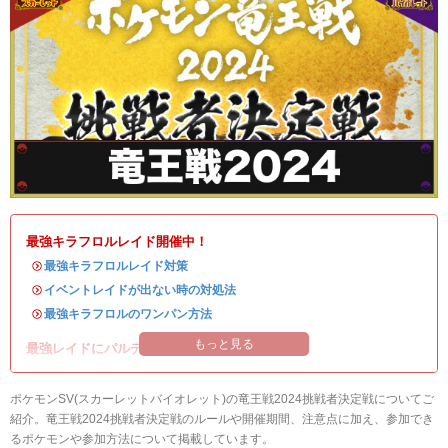
最強キラフロルレイド開催中！
・
最強キラフロルレイド対策
・
イベントレイドが出ない時の対処法
・
最強キラフロルのワンパン方法
もっと見る
最強レイドにパルデアの強力なポケモンが登場！
ポケモンSV(スカーレットバイオレット)の竜王戦2024挑戦者決定戦についてご
紹介。竜王戦2024挑戦者決定戦のルールや開催期間、注意点に加え、参加でき
るポケモンや参加方法について掲載しています。