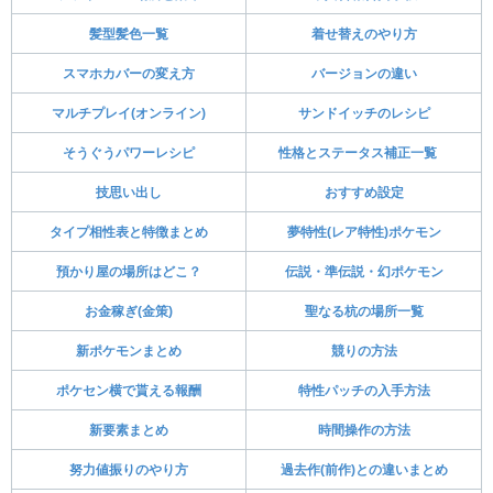
髪型髪色一覧
着せ替えのやり方
スマホカバーの変え方
バージョンの違い
マルチプレイ(オンライン)
サンドイッチのレシピ
そうぐうパワーレシピ
性格とステータス補正一覧
技思い出し
おすすめ設定
タイプ相性表と特徴まとめ
夢特性(レア特性)ポケモン
預かり屋の場所はどこ？
伝説・準伝説・幻ポケモン
お金稼ぎ(金策)
聖なる杭の場所一覧
新ポケモンまとめ
競りの方法
ポケセン横で貰える報酬
特性パッチの入手方法
新要素まとめ
時間操作の方法
努力値振りのやり方
過去作(前作)との違いまとめ