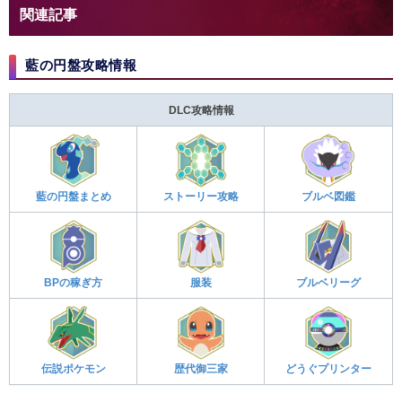
関連記事
藍の円盤攻略情報
DLC攻略情報
藍の円盤まとめ
ストーリー攻略
ブルベ図鑑
BPの稼ぎ方
服装
ブルベリーグ
伝説ポケモン
歴代御三家
どうぐプリンター