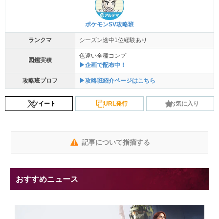
ポケモンSV攻略班
ランクマ
シーズン途中1位経験あり
色違い全種コンプ
図鑑実積
▶企画で配布中！
攻略班プロフ
▶攻略班紹介ページはこちら
ツイート
URL発行
お気に入り
記事について指摘する
おすすめニュース