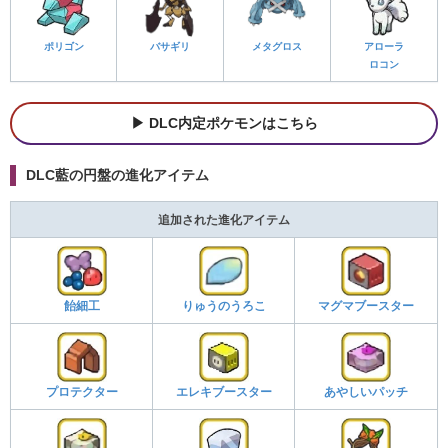
ポリゴン
バサギリ
メタグロス
アローラ
ロコン
DLC内定ポケモンはこちら
DLC藍の円盤の進化アイテム
追加された進化アイテム
飴細工
りゅうのうろこ
マグマブースター
プロテクター
エレキブースター
あやしいパッチ