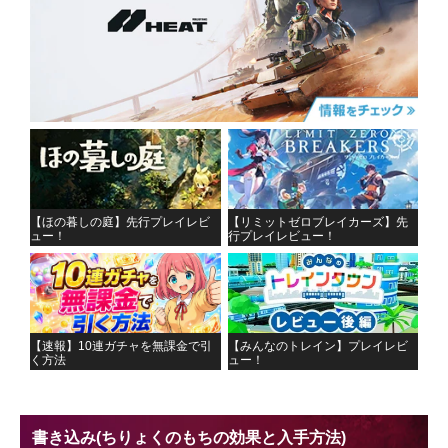
【ほの暮しの庭】先行プレイレビ
【リミットゼロブレイカーズ】先
ュー！
行プレイレビュー！
【速報】10連ガチャを無課金で引
【みんなのトレイン】プレイレビ
く方法
ュー！
書き込み
(ちりょくのもちの効果と入手方法)