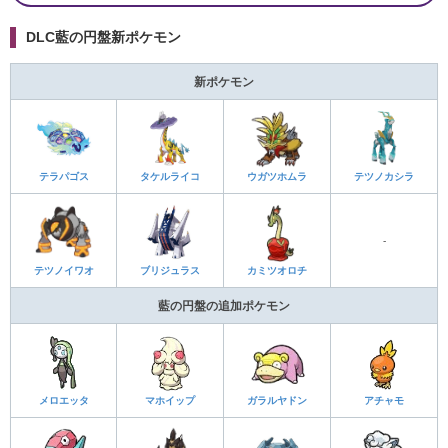
DLC藍の円盤新ポケモン
新ポケモン
テラパゴス
タケルライコ
ウガツホムラ
テツノカシラ
-
テツノイワオ
ブリジュラス
カミツオロチ
藍の円盤の追加ポケモン
メロエッタ
マホイップ
ガラルヤドン
アチャモ