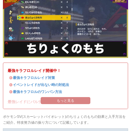
最強キラフロルレイド開催中！
・
最強キラフロルレイド対策
・
イベントレイドが出ない時の対処法
・
最強キラフロルのワンパン方法
もっと見る
最強レイドにパルデアの強力なポケモンが登場！
ポケモンSV(スカーレットバイオレット)のちりょくのもちの効果と入手方法を
ご紹介。特攻努力値の振り方について記載しています。