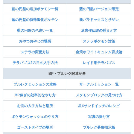
藍の円盤の追加ポケモン一覧
藍の円盤バージョン限定
藍の円盤の特殊進化ポケモン
新パラドックスとサザレ
藍の円盤の色違い一覧
過去作伝説の捕まえ方
おやつおやじの場所
ステラポケモン対策
ステラの変更方法
金策ホワイトキュレム育成論
テラパゴス2匹目の入手方法
レイド用テラパゴス
BP・ブルレク関連記事
ブルレクミッションの攻略
サークルミッション一覧
BP稼ぎの効率的なやり方
メタモンブロックの見つけ方
お面の入手方法と場所
星4サンドイッチのレシピ
ポケモンウォッシュのやり方
写真の撮り方
ゴーストタイプの場所
ブルレク募集掲示板