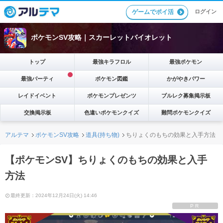
ゲームでポイ活
ログイン
ポケモンSV攻略｜スカーレットバイオレット
トップ
最強キラフロル
最強ポケモン
最強パーティ
ポケモン図鑑
かがやきパワー
レイドイベント
ポケモンプレゼンツ
ブルレク募集掲示板
交換掲示板
色違いポケモンクイズ
難問ポケモンクイズ
アルテマ
ポケモンSV攻略
道具(持ち物)
ちりょくのもちの効果と入手方法
【ポケモンSV】ちりょくのもちの効果と入手
方法
最終更新：2024年12月24日(火) 14:46
PR