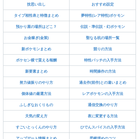
技思い出し
おすすめ設定
タイプ相性表と特徴まとめ
夢特性(レア特性)ポケモン
預かり屋の場所はどこ？
伝説・準伝説・幻ポケモン
お金稼ぎ(金策)
聖なる杭の場所一覧
新ポケモンまとめ
競りの方法
ポケセン横で貰える報酬
特性パッチの入手方法
新要素まとめ
時間操作の方法
努力値振りのやり方
過去作(前作)との違いまとめ
個体値の厳選方法
レアポケモンの入手方法
ふしぎなおくりもの
通信交換のやり方
天気の変え方
夜に変更する方法
すごいとっくんのやり方
ひでんスパイスの入手方法
アップデート情報まとめ
図鑑埋めのコツ