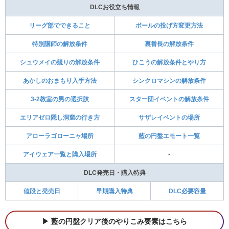
DLCお役立ち情報
リーグ部でできること
ボールの投げ方変更方法
特別講師の解放条件
裏番長の解放条件
シュウメイの競りの解放条件
ひこうの解放条件とやり方
あかしのおまもり入手方法
シンクロマシンの解放条件
3-2教室の男の選択肢
スター団イベントの解放条件
エリアゼロ隠し洞窟の行き方
サザレイベントの場所
アローラゴローニャ場所
藍の円盤エモート一覧
アイウェア一覧と購入場所
-
DLC発売日・購入特典
値段と発売日
早期購入特典
DLC必要容量
藍の円盤クリア後のやりこみ要素はこちら