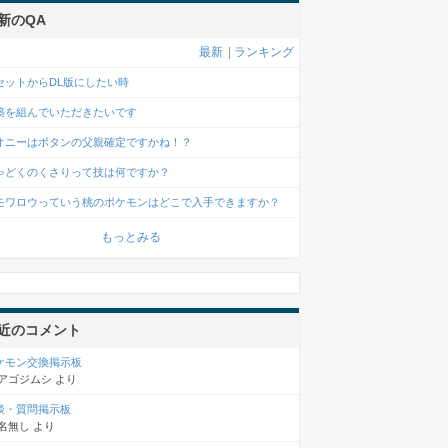
新のQA
最新
|
ランキング
セットからDL版にしたい時
築を組んでいただきたいです
オニーはボタンの父親確定ですかね！？
ゃどくのくさりって技は何ですか？
モワロウっていう桃のポケモンはどこで入手できますか？
もっとみる
近のコメント
ケモン交換掲示板
アゴジムシ
より
談・質問掲示板
名無し
より