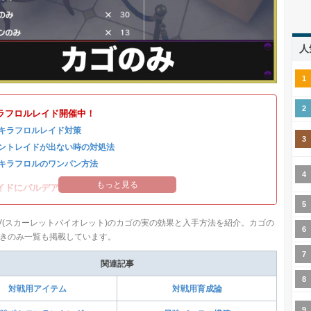
人
ラフロルレイド開催中！
キラフロルレイド対策
ントレイドが出ない時の対処法
キラフロルのワンパン方法
もっと見る
イドにパルデアの強力なポケモンが登場！
V(スカーレットバイオレット)のカゴの実の効果と入手方法を紹介。カゴの
きのみ一覧も掲載しています。
関連記事
対戦用アイテム
対戦用育成論