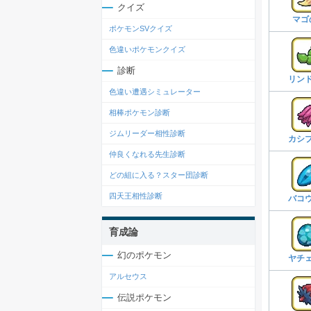
クイズ
マゴ
ポケモンSVクイズ
色違いポケモンクイズ
診断
リン
色違い遭遇シミュレーター
相棒ポケモン診断
ジムリーダー相性診断
カシ
仲良くなれる先生診断
どの組に入る？スター団診断
四天王相性診断
バコ
育成論
幻のポケモン
ヤチ
アルセウス
伝説ポケモン