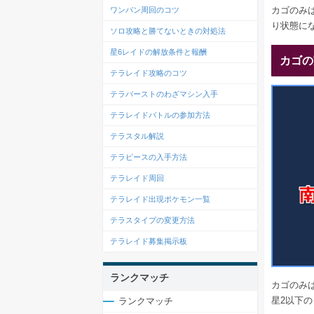
カゴのみ
ワンパン周回のコツ
り状態に
ソロ攻略と勝てないときの対処法
星6レイドの解放条件と報酬
カゴの
テラレイド攻略のコツ
テラバーストのわざマシン入手
テラレイドバトルの参加方法
テラスタル解説
テラピースの入手方法
テラレイド周回
テラレイド出現ポケモン一覧
テラスタイプの変更方法
テラレイド募集掲示板
ランクマッチ
カゴのみ
星2以下
ランクマッチ