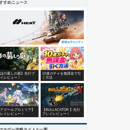
すすめニュース
ほの暮しの庭】先行プ
10連ガチャを無課金で引
イレビュー！
く方法
アズールプロミリア】
【BULLACATOR 】先行
レイレビュー！
プレイレビュー！
マホゲー攻略タイトル一覧