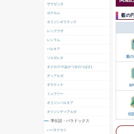
ザマゼンタ
ゼクロム
藍の
オリジンギラティナ
レックウザ
レシラム
パルキア
藍の
ソルガレオ
ネクロズマ(あかつきのつばさ)
ディアルガ
ギラティナ
B
ミュウツー
オリジンパルキア
オリジンディアルガ
伝
準伝説・パラドックス
ハバタクカミ