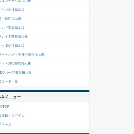
ニオンサークル掲示板
ケモン交換掲示板
談・質問掲示板
レンド募集掲示板
ラレイド募集掲示板
シャボ交換掲示板
ラー・バグ・不具合報告掲示板
ネタ・裏技報告掲示板
INEグループ募集掲示板
換コード一覧
&Aメニュー
A TOP
規登録・ログイン
イページ