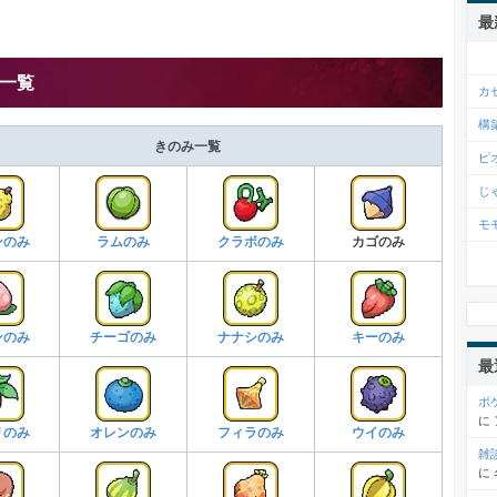
最
一覧
カ
構
きのみ一覧
ピ
じ
モ
ンのみ
ラムのみ
クラボのみ
カゴのみ
ンのみ
チーゴのみ
ナナシのみ
キーのみ
最
ポ
に
リのみ
オレンのみ
フィラのみ
ウイのみ
雑
に