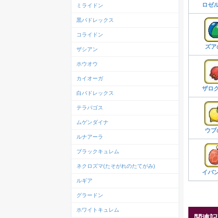
ロゼ
ミライドン
黒バドレックス
コライドン
ズア
ザシアン
ホウオウ
カイオーガ
ザロ
白バドレックス
テラパゴス
ムゲンダイナ
ウブ
ルナアーラ
ブラックキュレム
ネクロズマ(たそがれのたてがみ)
イバ
ルギア
グラードン
ホワイトキュレム
関連記