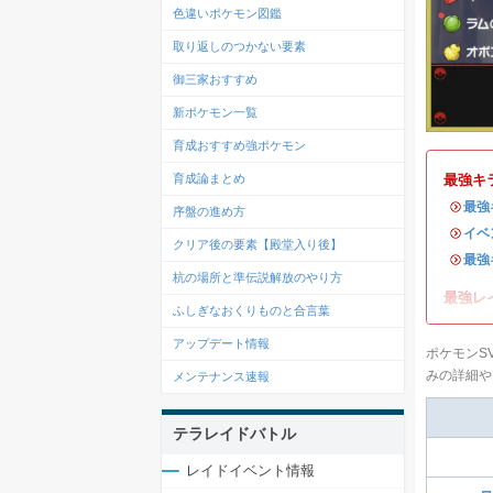
色違いポケモン図鑑
取り返しのつかない要素
御三家おすすめ
新ポケモン一覧
育成おすすめ強ポケモン
育成論まとめ
最強キ
・
最強
序盤の進め方
・
イベ
クリア後の要素【殿堂入り後】
・
最強
杭の場所と準伝説解放のやり方
最強レ
ふしぎなおくりものと合言葉
アップデート情報
ポケモンS
みの詳細や
メンテナンス速報
テラレイドバトル
レイドイベント情報