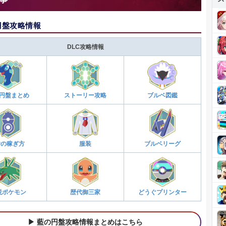
円盤攻略情報
DLC攻略情報
円盤まとめ
ストーリー攻略
ブルベ図鑑
Pの稼ぎ方
服装
ブルベリーグ
説ポケモン
歴代御三家
どうぐプリンター
藍の円盤攻略情報まとめはこちら