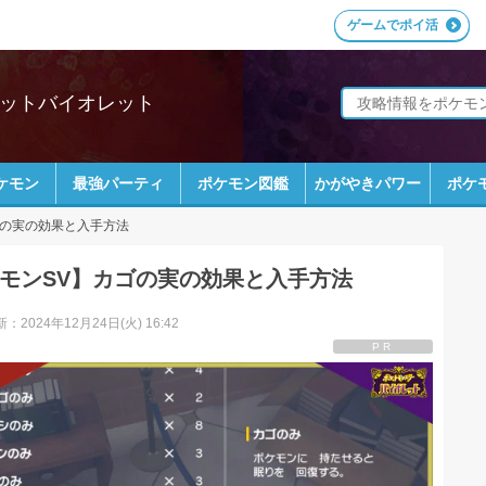
ゲームでポイ活
レットバイオレット
ケモン
最強パーティ
ポケモン図鑑
かがやきパワー
ポケ
の実の効果と入手方法
モンSV】カゴの実の効果と入手方法
：2024年12月24日(火) 16:42
PR