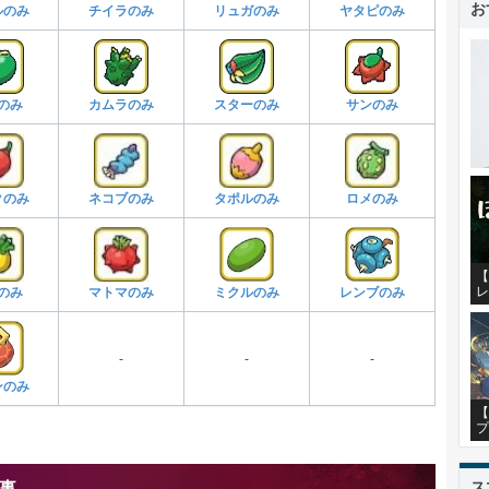
お
ルのみ
チイラのみ
リュガのみ
ヤタピのみ
のみ
カムラのみ
スターのみ
サンのみ
クのみ
ネコブのみ
タポルのみ
ロメのみ
【
レ
のみ
マトマのみ
ミクルのみ
レンブのみ
-
-
-
ンのみ
【
プ
ス
事