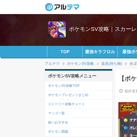
ポケモンSV攻略｜スカー
TOP
最強キラフロル
最強ポ
アルテマ
ポケモンSV攻略
道具(持ち物)
カゴ
ポケモンSV攻略メニュー
【ポケ
ポケモンSV攻略TOP
最終更新
ポケモンプレゼンツまとめ
ストーリー攻略チャート
マップ一覧
旅パおすすめ
ポケモン図鑑