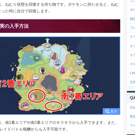
ユ
は、ねむり状態を回復する持ち物です。ポケモンに持たせると、ねむ
ポ
なった時に自分で回復します。
雑
実の入手方法
フ
テ
オ
エ
小
L
交
Q
Q&
新
は、南1番エリアや南2番エリアのキラキラから入手できます。また、
マ
のレイドバトル報酬からも入手可能です。