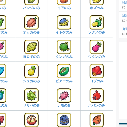
雑
に
のみ
バンジのみ
イアのみ
ホズのみ
雑
に
鬼
ドのみ
オッカのみ
イトケのみ
ソクノのみ
に
ブのみ
ヨロギのみ
タンガのみ
ウタンのみ
ウのみ
シュカのみ
ビアーのみ
ヨプのみ
ェのみ
リリバのみ
ナモのみ
ハバンのみ