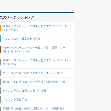
気のページランキング
最強キラフロルレイドの対策とおすすめポケモン｜い
つまで開催？
キミにきめた！最高の相棒診断
かがやきパワーのレシピと色違い確率｜遭遇パワーも
付けれるコスパレシピ
最強コノヨザルレイドの対策とおすすめポケモン｜い
つから開催？
キラーメの色違い厳選とおすすめ入手方法・場所
最強レイドに歴代御三家が再登場｜開催期間と一覧
ヤドンの色違い厳選と大量発生場所
ポケモン交換掲示板
国際孵化の色違い確率と厳選のやり方｜国際孵化と