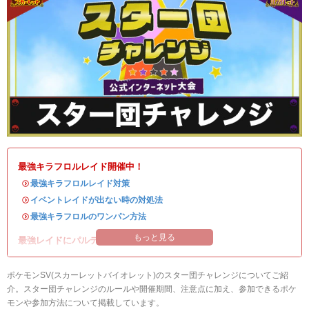
最強キラフロルレイド開催中！
・
最強キラフロルレイド対策
・
イベントレイドが出ない時の対処法
・
最強キラフロルのワンパン方法
もっと見る
最強レイドにパルデアの強力なポケモンが登場！
ポケモンSV(スカーレットバイオレット)のスター団チャレンジについてご紹
介。スター団チャレンジのルールや開催期間、注意点に加え、参加できるポケ
モンや参加方法について掲載しています。