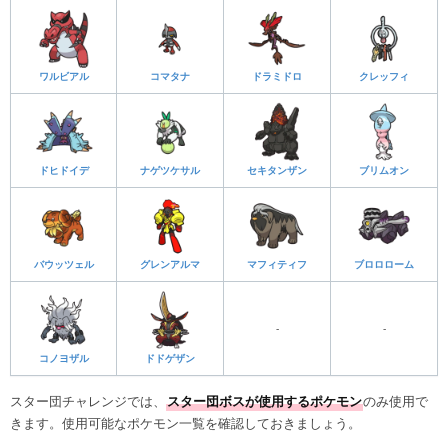
ワルビアル
コマタナ
ドラミドロ
クレッフィ
ドヒドイデ
ナゲツケサル
セキタンザン
ブリムオン
バウッツェル
グレンアルマ
マフィティフ
ブロロローム
-
-
コノヨザル
ドドゲザン
スター団チャレンジでは、
スター団ボスが使用するポケモン
のみ使用で
きます。使用可能なポケモン一覧を確認しておきましょう。