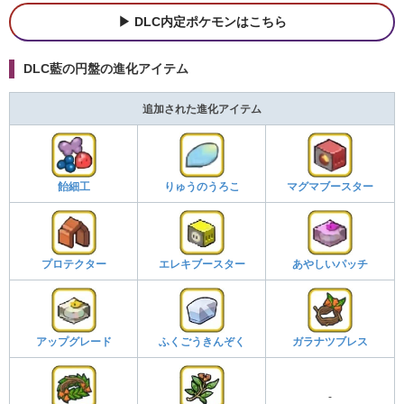
DLC内定ポケモンはこちら
DLC藍の円盤の進化アイテム
追加された進化アイテム
飴細工
りゅうのうろこ
マグマブースター
プロテクター
エレキブースター
あやしいパッチ
アップグレード
ふくごうきんぞく
ガラナツブレス
-