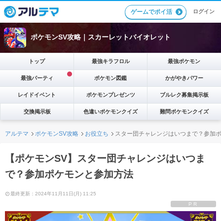
ゲームでポイ活
ログイン
ポケモンSV攻略｜スカーレットバイオレット
トップ
最強キラフロル
最強ポケモン
最強パーティ
ポケモン図鑑
かがやきパワー
レイドイベント
ポケモンプレゼンツ
ブルレク募集掲示板
交換掲示板
色違いポケモンクイズ
難問ポケモンクイズ
アルテマ
ポケモンSV攻略
お役立ち
スター団チャレンジはいつまで？参加
【ポケモンSV】スター団チャレンジはいつま
で？参加ポケモンと参加方法
最終更新：2024年11月11日(月) 11:25
PR