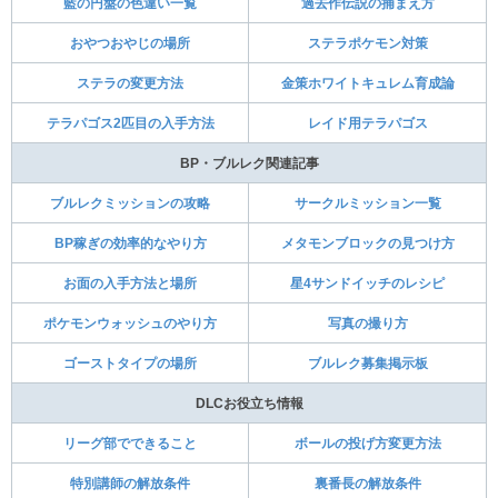
藍の円盤の色違い一覧
過去作伝説の捕まえ方
おやつおやじの場所
ステラポケモン対策
ステラの変更方法
金策ホワイトキュレム育成論
テラパゴス2匹目の入手方法
レイド用テラパゴス
BP・ブルレク関連記事
ブルレクミッションの攻略
サークルミッション一覧
BP稼ぎの効率的なやり方
メタモンブロックの見つけ方
お面の入手方法と場所
星4サンドイッチのレシピ
ポケモンウォッシュのやり方
写真の撮り方
ゴーストタイプの場所
ブルレク募集掲示板
DLCお役立ち情報
リーグ部でできること
ボールの投げ方変更方法
特別講師の解放条件
裏番長の解放条件