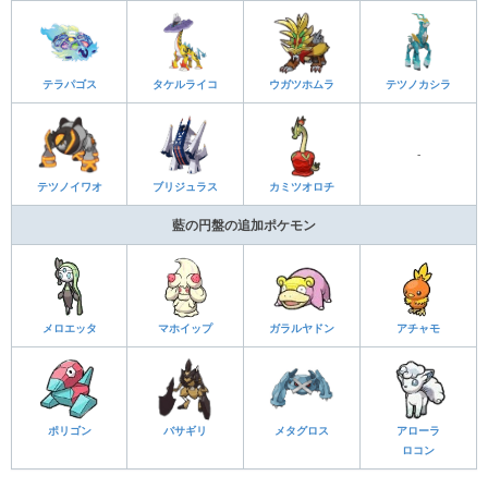
テラパゴス
タケルライコ
ウガツホムラ
テツノカシラ
-
テツノイワオ
ブリジュラス
カミツオロチ
藍の円盤の追加ポケモン
メロエッタ
マホイップ
ガラルヤドン
アチャモ
ポリゴン
バサギリ
メタグロス
アローラ
ロコン