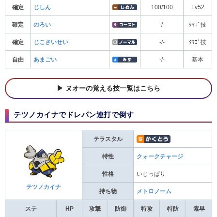
確定
じしん
100/100
Lv52
確定
のろい
-/-
ﾀﾏｺﾞ技
確定
じこさいせい
-/-
ﾀﾏｺﾞ技
自由
あまごい
-/-
基本
ヌオーの覚える技一覧はこちら
テツノカイナでドレパン連打で倒す
テラスタル
特性
クォークチャージ
性格
いじっぱり
テツノカイナ
持ち物
メトロノーム
ステ
HP
攻撃
防御
特攻
特防
素早