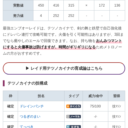
実数値
450
416
315
×
172
136
努力値
4
252
252
-
-
-
最強エンブオーレイドは、テツノカイナで、剣の舞と鉄壁で自己強化後
にドレパン連打で攻略可能です。火傷を引く可能性はありますが、3回ま
でなら癒やしのエールで回復できます。なお、持ち物を
おんみつマント
にすると火傷事故は防げますが、時間がギリギリになる
ためメトロノー
ムの方がおすすめです。
レイド用テツノカイナの育成論はこちら
テツノカイナの技構成
枠
技名
タイプ
威力/命中
習得
確定
ドレインパンチ
75/100
技ﾏｼﾝ
確定
つるぎのまい
-/-
技ﾏｼﾝ
確定
てっぺき
-/-
技ﾏｼﾝ