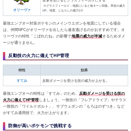
攻撃を受けるとグラスフィールドにする
※グラスフィールド：地面にいると毎ターン回復。草技の威力
オリーヴァ
UP。地震、じならしの威力1/2
最強エンブオー対策ポケモンのメインウエポンを地震にしている場合
は、仲間NPCがオリーヴァを出したら速攻逃げるのがおすすめです。オ
リーヴァの特性「こぼれだね」の影響で
地震の威力が半減
するためダメ
ージが通りません。
反動技の火力に備えてHP管理
特性
効果
すてみ
反動ダメージを受ける技の威力が上がる。
最強エンブオーの特性は「すてみ」のため、
反動ダメージを受ける技の
火力に備えてHP管理
しましょう。一致技の「フレアドライブ」やテラス
一致技の「ワイルドボルト」、サブウェポンの「もろはのずつき」など
がすてみ適用技で、火力が上がります。
防御が高いポケモンで挑戦する