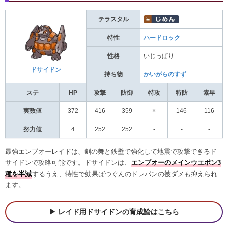
テラスタル
特性
ハードロック
性格
いじっぱり
ドサイドン
持ち物
かいがらのすず
ステ
HP
攻撃
防御
特攻
特防
素早
実数値
372
416
359
×
146
116
努力値
4
252
252
-
-
-
最強エンブオーレイドは、剣の舞と鉄壁で強化して地震で攻撃できるド
サイドンで攻略可能です。ドサイドンは、
エンブオーのメインウエポン3
種を半減
するうえ、特性で効果ばつぐんのドレパンの被ダメも抑えられ
ます。
レイド用ドサイドンの育成論はこちら