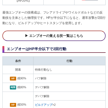
【HP20%】
最強エンブオーの技構成は、フレアドライブやワイルドボルトなどの反
動技を主体とした物理技です。HPが半分以下になると、通常攻撃が2回行
動になり、ビルドアップやヒートスタンプを使用します。
エンブオーの覚える技一覧はこちら
エンブオーはHP半分以下で2回行動
条件
行動
開幕
特殊行動なし
残90%
バフ解除
HP
残80%
デバフ解除
時間
デバフ解除
残50%
HP
ビルドアップ
×2