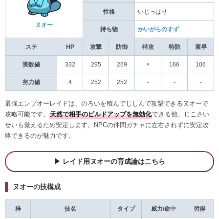
性格
いじっぱり
ヌオー
持ち物
かいがらのすず
ステ
HP
攻撃
防御
特攻
特防
素早
実数値
332
295
269
×
166
106
努力値
4
252
252
-
-
-
最強エンブオーレイドは、のろいを積んでじしんで攻撃できるヌオーで
攻略可能です。
天然で相手のビルドアップを無効化
できる他、じこさい
せいも覚えるため安定します。NPCの仲間ガチャに左右されずに安定攻
略できるのが魅力です。
レイド用ヌオーの育成論はこちら
ヌオーの技構成
枠
技名
タイプ
威力/命中
習得