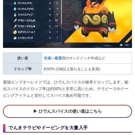
使い道
色違い厳選
用のサンドイッチ作成など
ドロップ率
約50% (2個以上落ちることも多発)
最強エンブオーレイドでは、ひでんスパイスが確率ドロップします。秘
伝スパイスのドロップ率は約50%と非常に高いため、テラピースやドー
ピングアイテムと並行してスパイス集め可能です。
ひでんスパイスの使い道はこちら
でんきテラピやドーピングを大量入手