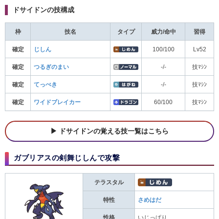
ドサイドンの技構成
枠
技名
タイプ
威力/命中
習得
確定
じしん
100/100
Lv52
確定
つるぎのまい
-/-
技ﾏｼﾝ
確定
てっぺき
-/-
技ﾏｼﾝ
確定
ワイドブレイカー
60/100
技ﾏｼﾝ
ドサイドンの覚える技一覧はこちら
ガブリアスの剣舞じしんで攻撃
テラスタル
特性
さめはだ
性格
いじっぱり