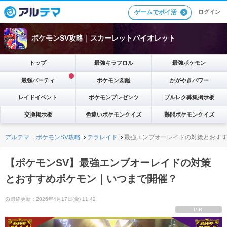
ゲームでポイ活
ログイン
ポケモンSV攻略｜スカーレットバイオレット
トップ
最強キラフロル
最強ポケモン
最強パーティ
ポケモン図鑑
かがやきパワー
レイドイベント
ポケモンプレゼンツ
ブルレク募集掲示板
交換掲示板
色違いポケモンクイズ
難問ポケモンクイズ
アルテマ
ポケモンSV攻略
テラレイド
最強エンブオーレイドの対策とおす
【ポケモンSV】最強エンブオーレイドの対策
とおすすめポケモン｜いつまで開催？
最終更新：2026年4月17日(金) 11:42
PR