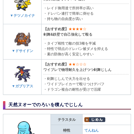
・レイド御用達で所持率が高い
・ドレパン連打で簡単に倒せる
▼テツノカイナ
・持ち物の自由度が高い
【おすすめ度】
★★★★☆
剣舞&鉄壁で自己強化して殴る
・タイプ相性で敵の技3種を半減
・特性で弱点のドレパン被ダメを抑える
▼ドサイドン
・素の防御が高く安定しやすい
【おすすめ度】
★★☆☆☆
ワイブレで物理耐久を上げつつ剣舞じしん
・剣舞じしんで火力を出せる
・ワイドブレイカーで殴りつけデバフ
▼ガブリアス
・ドラゴン複合の耐性が受けで活躍
天然ヌオーでのろいを積んでじしん
テラスタル
特性
てんねん