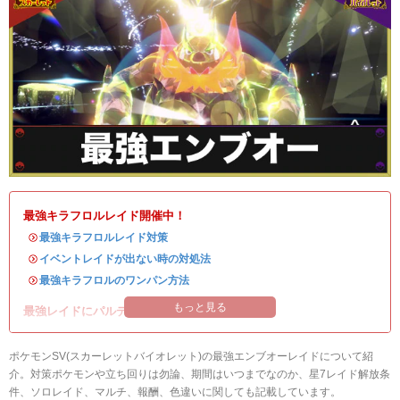
最強キラフロルレイド開催中！
・
最強キラフロルレイド対策
・
イベントレイドが出ない時の対処法
・
最強キラフロルのワンパン方法
もっと見る
最強レイドにパルデアの強力なポケモンが登場！
ポケモンSV(スカーレットバイオレット)の最強エンブオーレイドについて紹
介。対策ポケモンや立ち回りは勿論、期間はいつまでなのか、星7レイド解放条
件、ソロレイド、マルチ、報酬、色違いに関しても記載しています。