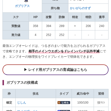
ガブリアス
持ち物
かいがらのすず
ステ
HP
攻撃
防御
特攻
特防
素早
実数値
358
394
289
×
206
240
努力値
4
252
252
-
-
-
最強エンブオーレイドは、つるぎのまいで能力を上げられるガブリアス
で攻略できます。
相手のメインウエポンをドレインパンチ以外半減
にで
き、エンブオーの物理技をワイドブレイカーで弱体化できます。
レイド用ガブリアスの育成論はこちら
ガブリアスの技構成
枠
技名
タイプ
威力/命中
習得
確定
じしん
100/100
技ﾏｼﾝ