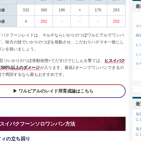
最
数値
332
366
196
×
176
283
力値
4
252
-
-
-
252
カ
イバクフーンレイドは、マルチならいかりのつぼワルビアルでワンパ
構
す。味方の技でいかりのつぼを発動させ、こだわりハチマキ一致じし
ピ
パンを狙いましょう。
じ
回且ついかりのつぼ発動状態+てだすけでじしんを撃てば、
ヒスイバク
モ
,500%以上のダメージ
が入ります。最低1ターンでワンパンできるの
成で周回するなら最もおすすめです。
ワルビアルのレイド用育成論はこちら
最
鬼
に
スイバクフーンソロワンパン方法
鬼
に
フィの立ち回り