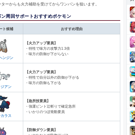
ーターからも火力補助を受けてからワンパンを狙います。
パン周回サポートおすすめポケモン
ート候補
おすすめ理由
【火力アップ要員】
・特性で味方の攻撃力1.3倍
・味方の防御が下がらない
ヘンジン
【火力アップ要員】
・特性で自分以外の防御が下がる
・味方の防御も下がる
オジアン
【急所技要員】
・強運ピント辻斬りで確定急所
・いかりのつぼ発動要員
ンカラス
【防御ダウン要員】