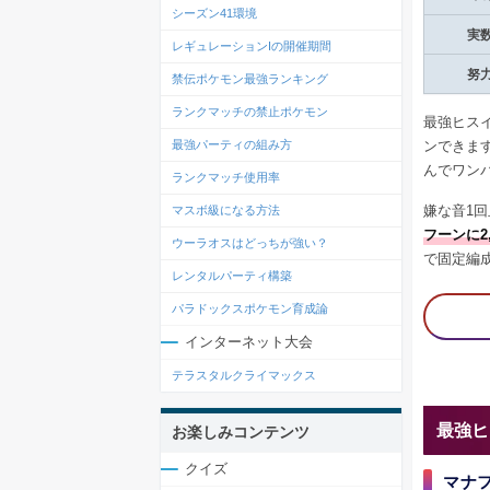
シーズン41環境
実
レギュレーションIの開催期間
努
禁伝ポケモン最強ランキング
ランクマッチの禁止ポケモン
最強ヒス
ンできま
最強パーティの組み方
んでワン
ランクマッチ使用率
嫌な音1
マスボ級になる方法
フーンに2
ウーラオスはどっちが強い？
で固定編
レンタルパーティ構築
パラドックスポケモン育成論
インターネット大会
テラスタルクライマックス
最強ヒ
お楽しみコンテンツ
クイズ
マナ