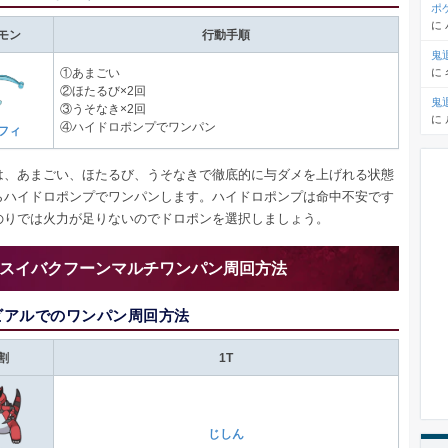
ポ
に
モン
行動手順
鬼
に
①あまごい
②ほたるび×2回
鬼
③うそなき×2回
に
④ハイドロポンプでワンパン
フィ
は、あまごい、ほたるび、うそなきで徹底的に与ダメを上げれる状態
らハイドロポンプでワンパンします。ハイドロポンプは命中不安です
のりでは火力が足りないのでドロポンを選択しましょう。
スイバクフーンマルチワンパン周回方法
ビアルでのワンパン周回方法
割
1T
じしん