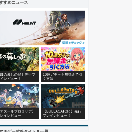
すすめニュース
ほの暮しの庭】先行プ
10連ガチャを無課金で引
イレビュー！
く方法
アズールプロミリア】
【BULLACATOR 】先行
レイレビュー！
プレイレビュー！
マホゲー攻略タイトル一覧