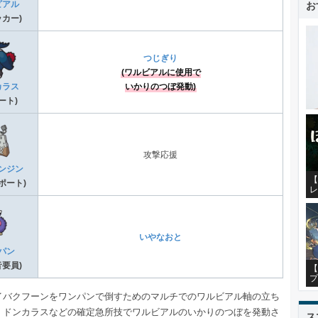
お
ビアル
ッカー)
つじぎり
(ワルビアルに使用で
カラス
いかりのつぼ発動)
ート)
攻撃応援
ンジン
【
ポート)
レ
いやなおと
パン
音要員)
【
プ
イバクフーンをワンパンで倒すためのマルチでのワルビアル軸の立ち
。ドンカラスなどの確定急所技でワルビアルのいかりのつぼを発動さ
ス