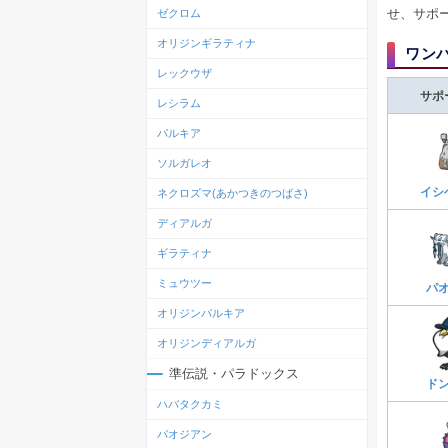
せ、サポ
ゼクロム
オリジンギラティナ
ワン
レックウザ
サポ
レシラム
パルキア
ソルガレオ
イシ
ネクロズマ(あかつきのつばさ)
ディアルガ
ギラティナ
ミュウツー
パ
オリジンパルキア
オリジンディアルガ
準伝説・パラドックス
ド
ハバタクカミ
パオジアン