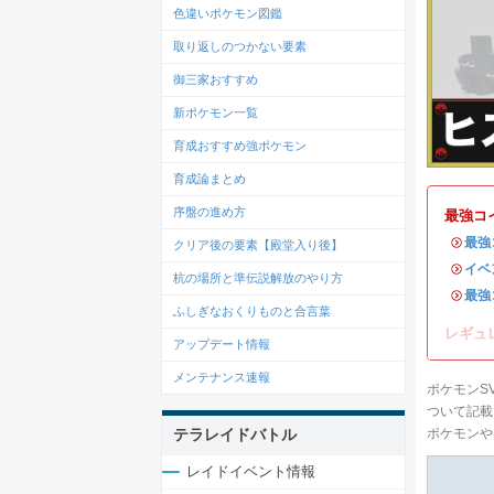
色違いポケモン図鑑
取り返しのつかない要素
御三家おすすめ
新ポケモン一覧
育成おすすめ強ポケモン
育成論まとめ
序盤の進め方
最強コ
・
最強
クリア後の要素【殿堂入り後】
・
イベ
杭の場所と準伝説解放のやり方
・
最強
ふしぎなおくりものと合言葉
レギュ
アップデート情報
メンテナンス速報
ポケモンS
ついて記載
テラレイドバトル
ポケモンや
レイドイベント情報