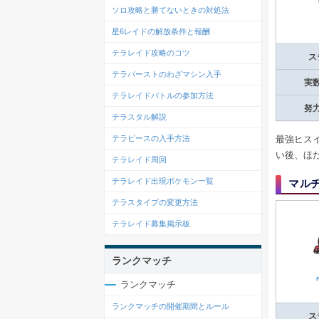
ソロ攻略と勝てないときの対処法
星6レイドの解放条件と報酬
テラレイド攻略のコツ
ス
テラバーストのわざマシン入手
実
テラレイドバトルの参加方法
努
テラスタル解説
テラピースの入手方法
最強ヒス
い後、ほ
テラレイド周回
テラレイド出現ポケモン一覧
マル
テラスタイプの変更方法
テラレイド募集掲示板
ランクマッチ
ランクマッチ
ランクマッチの開催期間とルール
ス