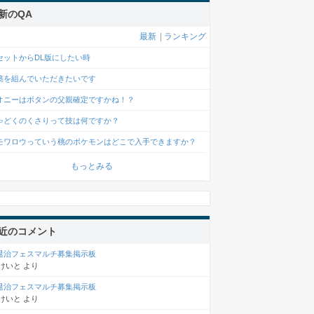
新のQA
最新
|
ランキング
セットからDL版にしたい時
築を組んでいただきたいです
オニーはボタンの父親確定ですかね！？
ゃどくのくさりって技は何ですか？
モワロウっていう桃のポケモンはどこで入手できますか？
もっとみる
近のコメント
退治フェスマルチ募集掲示板
けいと
より
退治フェスマルチ募集掲示板
けいと
より