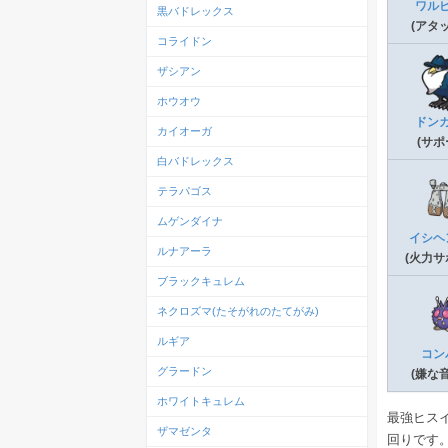
ワル
黒バドレックス
(アタ
コライドン
ザシアン
ホウオウ
ドン
カイオーガ
(サポ
白バドレックス
テラパゴス
ムゲンダイナ
イシヘ
ルナアーラ
(火力サ
ブラックキュレム
ネクロズマ(たそがれのたてがみ)
ルギア
コン
グラードン
(嫌な
ホワイトキュレム
最強ヒス
ザマゼンタ
回りです