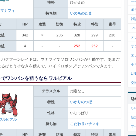
ユ
性格
ひかえめ
ポ
マナフィ
持ち物
いのちのたま
雑
テ
HP
攻撃
防御
特攻
特防
素早
フ
数値
342
×
236
328
299
236
テ
オ
力値
4
-
-
252
252
-
エ
イバクフーンレイドは、マナフィでソロワンパンが可能です。あまご
小
たるびとうそなきを積んで、ハイドロポンプでワンパンできます。
L
チでワンパンを狙うならワルビアル
交
テラスタル
指定なし
Q
特性
いかりのつぼ
Q&
性格
いじっぱり
新
ワルビアル
持ち物
こだわりハチマキ
マ
テ
HP
攻撃
防御
特攻
特防
素早