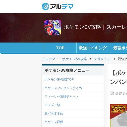
ポケモンSV攻略｜スカー
TOP
最強コイキング
最強ポ
アルテマ
ポケモンSV攻略
テラレイド
最強
ポケモンSV攻略メニュー
【ポケ
ポケモンSV攻略TOP
ンパン
ポケモンプレゼンツまとめ
最終更新
ストーリー攻略チャート
マップ一覧
旅パおすすめ
ポケモン図鑑