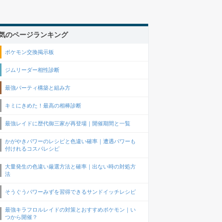
気のページランキング
ポケモン交換掲示板
ジムリーダー相性診断
最強パーティ構築と組み方
キミにきめた！最高の相棒診断
最強レイドに歴代御三家が再登場｜開催期間と一覧
かがやきパワーのレシピと色違い確率｜遭遇パワーも
付けれるコスパレシピ
大量発生の色違い厳選方法と確率｜出ない時の対処方
法
そうぐうパワーみずを習得できるサンドイッチレシピ
最強キラフロルレイドの対策とおすすめポケモン｜い
つから開催？