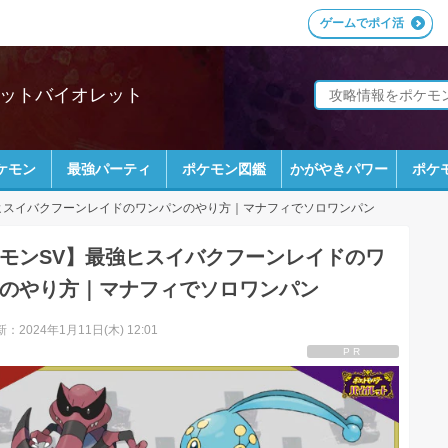
ゲームでポイ活
レットバイオレット
ケモン
最強パーティ
ポケモン図鑑
かがやきパワー
ポケ
ヒスイバクフーンレイドのワンパンのやり方｜マナフィでソロワンパン
モンSV】最強ヒスイバクフーンレイドのワ
のやり方｜マナフィでソロワンパン
：2024年1月11日(木) 12:01
PR