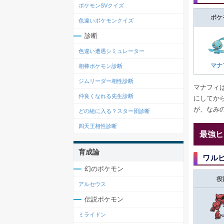
ポケモンSVクイズ
ポケ
色違いポケモンクイズ
診断
色違い遭遇シミュレーター
マナ
相棒ポケモン診断
ジムリーダー相性診断
マナフィ
仲良くなれる先生診断
にしてか
が、なみ
どの組に入る？スター団診断
四天王相性診断
最強ヒ
育成論
ワル
幻のポケモン
役
アルセウス
伝説ポケモン
ミライドン