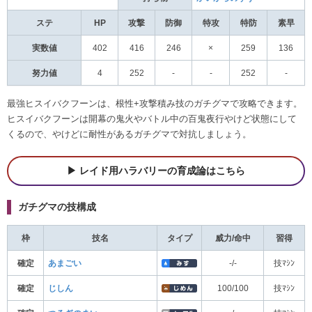
ステ
HP
攻撃
防御
特攻
特防
素早
実数値
402
416
246
×
259
136
努力値
4
252
-
-
252
-
最強ヒスイバクフーンは、根性+攻撃積み技のガチグマで攻略できます。
ヒスイバクフーンは開幕の鬼火やバトル中の百鬼夜行やけど状態にして
くるので、やけどに耐性があるガチグマで対抗しましょう。
レイド用ハラバリーの育成論はこちら
ガチグマの技構成
枠
技名
タイプ
威力/命中
習得
確定
あまごい
-/-
技ﾏｼﾝ
確定
じしん
100/100
技ﾏｼﾝ