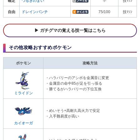
確定
つるぎのまい
-/-
技ﾏｼﾝ
自由
ドレインパンチ
75/100
技ﾏｼﾝ
ガチグマの覚える技一覧はこちら
その他攻略おすすめポケモン
ポケモン
攻略方法
・ハラバリーのアシボを金属音に変更
・金属音の命中85が足を引っ張る
・勝てるがハラバリーの下位互換
ミライドン
・めいそう+高耐久高火力で安定
・入手難易度が高い
カイオーガ