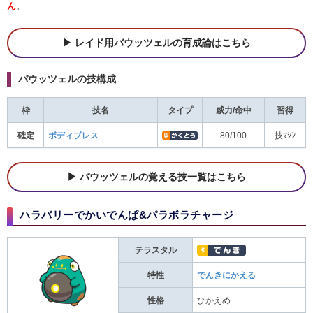
ん
。
レイド用バウッツェルの育成論はこちら
バウッツェルの技構成
枠
技名
タイプ
威力/命中
習得
確定
ボディプレス
80/100
技ﾏｼﾝ
バウッツェルの覚える技一覧はこちら
ハラバリーでかいでんぱ&パラボラチャージ
テラスタル
特性
でんきにかえる
性格
ひかえめ