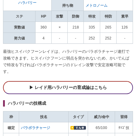
ハラバリー
持ち物
メトロノーム
ステ
HP
攻撃
防御
特攻
特防
素早
実数値
360
×
218
335
265
126
努力値
4
-
-
252
252
-
最強ヒスイバクフーンレイドは、ハラバリーのパラボラチャージ連打で
攻略できます。ヒスイバクフーンに弱点を突かれないため、かいでんぱ
で特攻を下げればパラボラチャージのドレイン攻撃で安定攻略可能で
す。
レイド用ハラバリーの育成論はこちら
ハラバリーの技構成
枠
技名
タイプ
威力/命中
習得
確定
パラボラチャージ
65/100
ﾀﾏｺﾞ技