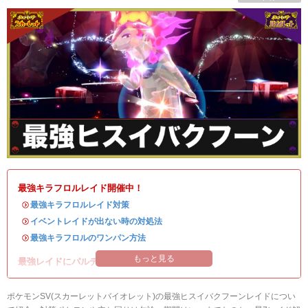
最強キラフロルレイド開催中！
・
最強キラフロルレイド対策
・
イベントレイドが出ない時の対処法
・
最強キラフロルのワンパン方法
もっと見る
最強レイドにパルデアの強力なポケモンが登場！
ポケモンSV(スカーレットバイオレット)の最強ヒスイバクフーンレイドについ