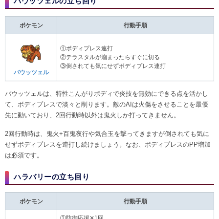
バウッツェルの立ち回り
ポケモン
行動手順
①ボディプレス連打
②テラスタルが溜まったらすぐに切る
③倒されても気にせずボディプレス連打
バウッツェル
バウッツェルは、特性こんがりボディで炎技を無効にできる点を活かし
て、ボディプレスで淡々と削ります。敵のAIは火傷をさせることを最優
先に動いており、2回行動時以外は鬼火しか打ってきません。
2回行動時は、鬼火+百鬼夜行や気合玉を撃ってきますが倒されても気に
せずボディプレスを連打し続けましょう。なお、ボディプレスのPP増加
は必須です。
ハラバリーの立ち回り
ポケモン
行動手順
①防御応援✕1回