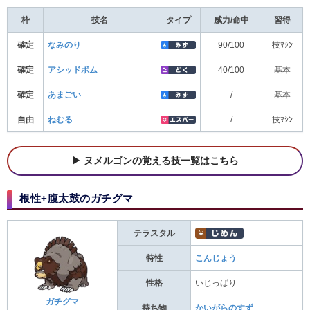
枠
技名
タイプ
威力/命中
習得
確定
なみのり
90/100
技ﾏｼﾝ
確定
アシッドボム
40/100
基本
確定
あまごい
-/-
基本
自由
ねむる
-/-
技ﾏｼﾝ
ヌメルゴンの覚える技一覧はこちら
根性+腹太鼓のガチグマ
テラスタル
特性
こんじょう
性格
いじっぱり
ガチグマ
持ち物
かいがらのすず