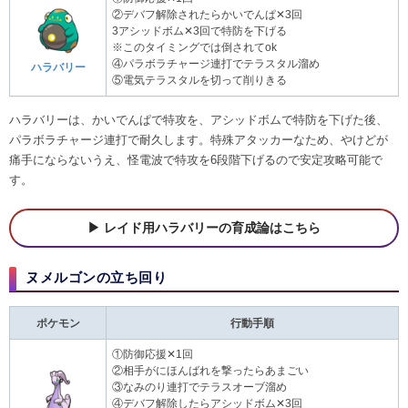
②デバフ解除されたらかいでんぱ✕3回
3アシッドボム✕3回で特防を下げる
※このタイミングでは倒されてok
④パラボラチャージ連打でテラスタル溜め
ハラバリー
⑤電気テラスタルを切って削りきる
ハラバリーは、かいでんぱで特攻を、アシッドボムで特防を下げた後、
パラボラチャージ連打で耐久します。特殊アタッカーなため、やけどが
痛手にならないうえ、怪電波で特攻を6段階下げるので安定攻略可能で
す。
レイド用ハラバリーの育成論はこちら
ヌメルゴンの立ち回り
ポケモン
行動手順
①防御応援✕1回
②相手がにほんばれを撃ったらあまごい
③なみのり連打でテラスオーブ溜め
④デバフ解除したらアシッドボム✕3回