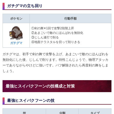
ガチグマの立ち回り
ポケモン
行動手順
①剣の舞✕1回で攻撃2段階上昇
②あまごいで敵のにほんばれを無効化
③じしん連打で削る
④地面テラスタルを切って削りきる
ガチグマ
ガチグマは、初手で剣の舞で攻撃を上げ、あまごいで敵のにほんばれを
無効化にした後、じしんで削ります。特性こんじょうで、物理アタッカ
ーでありながらやけどに強いです。バフ解除されたら再度剣の舞をしま
しょう。
最強ヒスイバクフーンの技構成と対策
最強ヒスイバクフーンの技
技
分類
タイプ