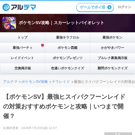
ゲームでポイ活
ログイン
ポケモンSV攻略｜スカーレットバイオレット
トップ
最強キラフロル
最強ポケモン
最強パーティ
ポケモン図鑑
かがやきパワー
レイドイベント
ポケモンプレゼンツ
ブルレク募集掲示板
交換掲示板
色違いポケモンクイズ
難問ポケモンクイズ
アルテマ
ポケモンSV攻略
テラレイド
最強ヒスイバクフーンレイドの対策
【ポケモンSV】最強ヒスイバクフーンレイド
の対策おすすめポケモンと攻略｜いつまで開
催？
最終更新：2026年7月10日(金) 12:07
PR