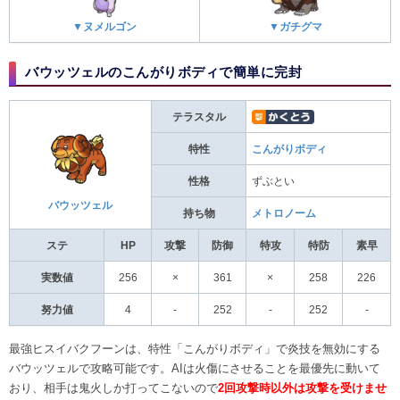
▼ヌメルゴン
▼ガチグマ
バウッツェルのこんがりボディで簡単に完封
テラスタル
特性
こんがりボディ
性格
ずぶとい
バウッツェル
持ち物
メトロノーム
ステ
HP
攻撃
防御
特攻
特防
素早
実数値
256
×
361
×
258
226
努力値
4
-
252
-
252
-
最強ヒスイバクフーンは、特性「こんがりボディ」で炎技を無効にする
バウッツェルで攻略可能です。AIは火傷にさせることを最優先に動いて
おり、相手は鬼火しか打ってこないので
2回攻撃時以外は攻撃を受けませ