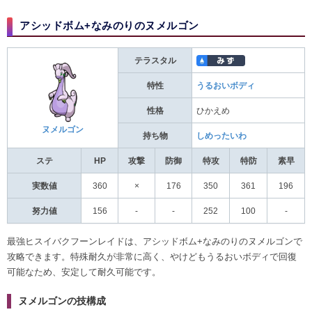
アシッドボム+なみのりのヌメルゴン
テラスタル
特性
うるおいボディ
性格
ひかえめ
ヌメルゴン
持ち物
しめったいわ
ステ
HP
攻撃
防御
特攻
特防
素早
実数値
360
×
176
350
361
196
努力値
156
-
-
252
100
-
最強ヒスイバクフーンレイドは、アシッドボム+なみのりのヌメルゴンで
攻略できます。特殊耐久が非常に高く、やけどもうるおいボディで回復
可能なため、安定して耐久可能です。
ヌメルゴンの技構成