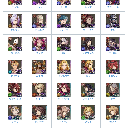
ニヴル
カイン
ローザ
ルシア
ラファール
キルフェ
アラネア
ラメイガ
ジェーダン
ギル
ガーガス
サリア
2B
ラスウェル
アーロン
ティーダ
ムラガ
マシュリー
ロブ
イェルマ
ヴァル-シュ
レイン
ロレンツォ
リヴィアル
オー
クーリ
シムール
フィーナ
ダリオ
モント