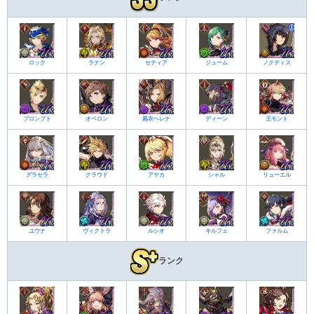
ロック
ラナン
セティア
ジューム
ノクティス
プロンプト
オベロン
黒衣ヘレナ
ディーン
王モント
グラセラ
クラウド
アヤカ
シャル
リューエル
ユウナ
ヴィクトラ
ルシオ
キルフェ
ファルム
ランク