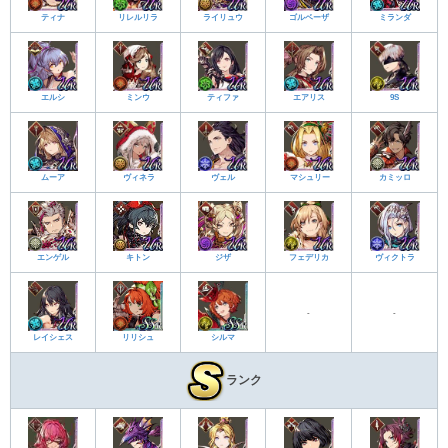
ティナ
リレルリラ
ライリュウ
ゴルベーザ
ミランダ
エルシ
ミンウ
ティファ
エアリス
9S
ムーア
ヴィネラ
ヴェル
マシュリー
カミッロ
エンゲル
キトン
ジザ
フェデリカ
ヴィクトラ
-
-
レイシェス
リリシュ
シルマ
ランク