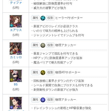
ティファ
・秘技解放に防御貫通率が付与
(UR)
・威力大の連撃アビが強力
属性
役割
ヒーラー/サポーター
・新規アビのリレイズが必須クラス
エアリス
・いのりで味方の精神も上げられる
(UR)
・ジャッジメントレイでドンムブを付与
属性
役割
物理アタッカー
・垂直ジャンプで混乱を付与できる
カミッロ
・HPアップに防御貫通率アップが追加
(UR)
・魔法バリアで耐久性能アップ
属性
役割
物理AT/サポーター
・回転放槍に素早さダウンのデバフ追加
9S
・シールド展開で自身にプロテスも付与できる
(UR)
・刺突耐性ダウンの新規アビが強力
属性
役割
物理アタッカー
・ドレインラッシュの射程とHP吸収量が強化