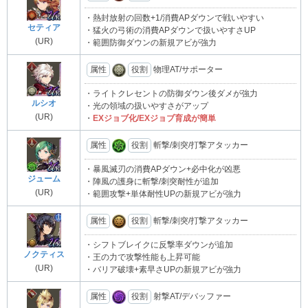
・熱封放射の回数+1/消費APダウンで戦いやすい
セティア
・猛火の弓術の消費APダウンで扱いやすさUP
(UR)
・範囲防御ダウンの新規アビが強力
属性
役割
物理AT/サポーター
・ライトクレセントの防御ダウン後ダメが強力
ルシオ
・光の領域の扱いやすさがアップ
(UR)
・
EXジョブ化/EXジョブ育成が簡単
属性
役割
斬撃/刺突/打撃アタッカー
・暴風滅刃の消費APダウン+必中化が凶悪
ジューム
・陣風の護身に斬撃/刺突耐性が追加
(UR)
・範囲攻撃+単体耐性UPの新規アビが強力
属性
役割
斬撃/刺突/打撃アタッカー
・シフトブレイクに反撃率ダウンが追加
ノクティス
・王の力で攻撃性能も上昇可能
(UR)
・バリア破壊+素早さUPの新規アビが強力
属性
役割
射撃AT/デバッファー