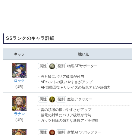
SSランクのキャラ詳細
キャラ
強い点
属性
役割
物理AT/サポーター
・円月輪にバリア破壊が付与
ロック
・APハントの扱いやすさがアップ
(UR)
・AP自動回復＋リレイズの新規アビが超強力
属性
役割
魔法アタッカー
・雷の領域の扱いやすさがアップ
ラナン
・紫電の封撃にバリア破壊が付与
(UR)
・ガッツ解除の強力な新規アビを習得
属性
役割
射撃AT/デバッファー