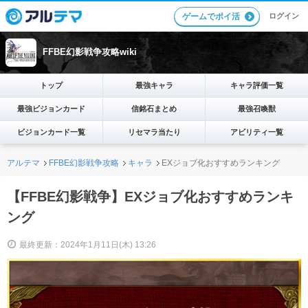
ログイン
ゲームでポイ活
FFBE幻影戦争攻略wiki
トップ
最強キャラ
キャラ評価一覧
最強ビジョンカード
信銘石まとめ
最強召喚獣
ビジョンカード一覧
リセマラ当たり
アビリティ一覧
アルテマ
FFBE幻影戦争攻略
キャラ
EXジョブ化おすすめランキング
【FFBE幻影戦争】EXジョブ化おすすめランキ
ング
最終更新：2024年1月11日(木) 13:26