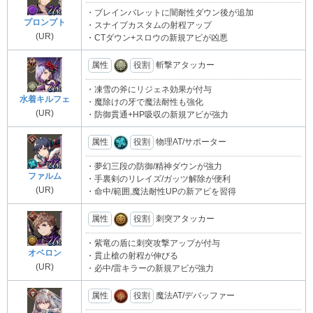
・ブレインバレットに闇耐性ダウン後が追加
プロンプト
・スナイプカスタムの射程アップ
(UR)
・CTダウン+スロウの新規アビが凶悪
属性
役割
斬撃アタッカー
・凍雪の斧にリジェネ効果が付与
水着キルフェ
・魔除けの牙で魔法耐性も強化
(UR)
・防御貫通+HP吸収の新規アビが強力
属性
役割
物理AT/サポーター
・夢幻三段の防御/精神ダウンが強力
ファルム
・手裏剣のリレイズ/ガッツ解除が便利
(UR)
・命中/範囲,魔法耐性UPの新アビを習得
属性
役割
刺突アタッカー
・紫竜の盾に刺突攻撃アップが付与
オベロン
・貫止槍の射程が伸びる
(UR)
・必中/雷キラーの新規アビが強力
属性
役割
魔法AT/デバッファー