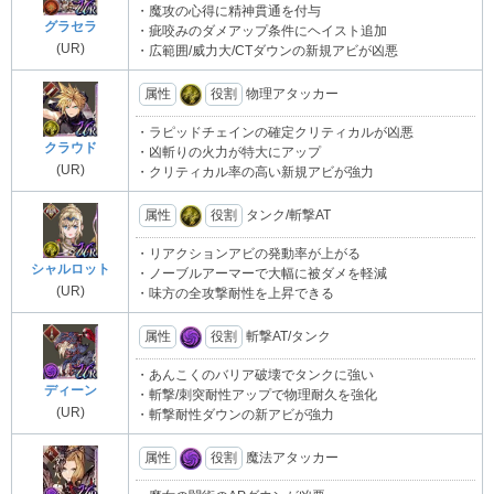
・魔攻の心得に精神貫通を付与
グラセラ
・疵咬みのダメアップ条件にヘイスト追加
(UR)
・広範囲/威力大/CTダウンの新規アビが凶悪
属性
役割
物理アタッカー
・ラピッドチェインの確定クリティカルが凶悪
クラウド
・凶斬りの火力が特大にアップ
(UR)
・クリティカル率の高い新規アビが強力
属性
役割
タンク/斬撃AT
・リアクションアビの発動率が上がる
シャルロット
・ノーブルアーマーで大幅に被ダメを軽減
(UR)
・味方の全攻撃耐性を上昇できる
属性
役割
斬撃AT/タンク
・あんこくのバリア破壊でタンクに強い
ディーン
・斬撃/刺突耐性アップで物理耐久を強化
(UR)
・斬撃耐性ダウンの新アビが強力
属性
役割
魔法アタッカー