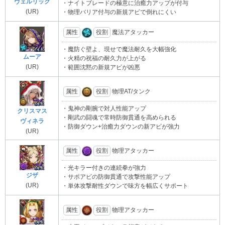
ヴェルリック
・ナイトブレードの極意に治癒力アップが付与
(UR)
・物理バリア付与の新規アビで倒れにくい
属性
役割
魔法アタッカー
・魔防ぐ壁よ、現せで魔法耐久を大幅強化
ムーア
・火精の祝福の耐久力が上がる
(UR)
・範囲沈黙の新規アビが凶悪
属性
役割
物理AT/タンク
・鬼神の剛腕で対人性能アップ
クリスマス
・剛武の闘魂で常時防御貫通を高められる
ヴィネラ
・防御ダウン+治癒力ダウンの新アビが強力
(UR)
属性
役割
物理アタッカー
・光キラー付きの連続拳が強力
ジザ
・サポアビの防御貫通で攻撃性能アップ
(UR)
・単体攻撃耐性ダウンで味方を幅広くサポート
属性
役割
物理アタッカー