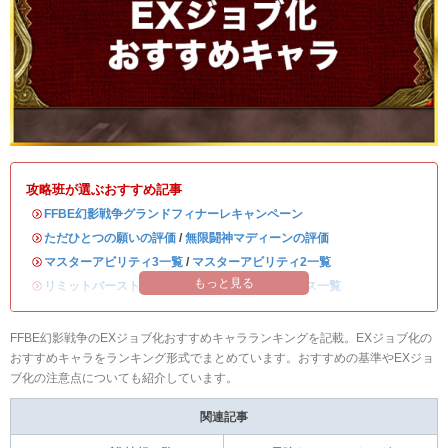
攻略班が選ぶおすすめ記事
・
FFBE幻影戦争グランドフィナーレキャンペーン
・
ただひとつの願いの評価
/
無限闘神マディーンの評価
・
マスターアビリティ3一覧
/
マスターアビリティ2一覧
もっと見る
・
リミットバースト強化一覧
/
全キャラのステータス一覧
FFBE幻影戦争のEXジョブ化おすすめキャラランキングを記載。EXジョブ化の
おすすめキャラをランキング形式でまとめています。おすすめの基準やEXジョ
ブ化の注意点についても紹介しています。
関連記事