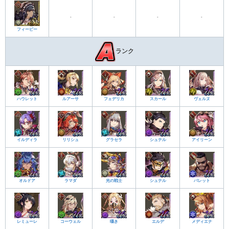
-
-
-
-
フィービー
ランク
ハウレット
ルアーサ
フェデリカ
スカール
ヴェルヌ
イルディラ
リリシュ
グラセラ
シュテル
アイリーン
オルドア
ラマダ
光の戦士
シュテル
バレット
レミューレ
コーウェル
囁き
エルデ
メディエナ