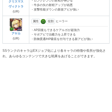
・ロングレンジの射程が伸びる
クリスマス
・牛歩の矢の射程アップが凶悪
ヴィクトラ
・攻撃性能ダウンの新規アビが強い
(UR)
属性
役割
ヒーラー
・AP回復もできるケアルガが超強力
アヤカ
・サポアビで治癒力を上昇できる
(UR)
・防御貫通/HP吸収を付与できる新アビが強い
SSランクのキャラはEXジョブ化により各キャラの特徴や長所が強化さ
れ、あらゆるコンテンツで大きな戦果をあげることができます。