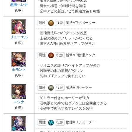
・魔女の闇術のAPダウンが凶悪
黒衣ヘレナ
・魔女の極意で詠唱時間を短縮
(UR)
・必中アビの新規アビで回避対策も可能
属性
役割
魔法AT/サポーター
・動壊魔法珠のAPダウンが凶悪
リューエル
・土召の陣のデメリットがなくなる
(UR)
・味方のAP回復/素早さアップが強力
属性
役割
斬撃AT/物理タンク
・リオニスの護りのヘイトアップが強力
王モント
・若獅子の爪の消費APダウン
(UR)
・防御+CTアップで倒れにくい
属性
役割
魔法AT/ヒーラー
・闇キラー付きのホーリーが強力
ユウナ
・召喚獣との絆で被ダメをほぼ全回復できる
(UR)
・高確率で復活するアレイズを習得
属性
役割
物理AT/サポーター