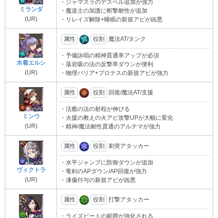
・ジャマスラのデスペル追加が強力
ミランダ
・魔道士の加護に斬撃耐性が追加
(UR)
・リレイズ解除+睡眠の新規アビが凶悪
属性
役割
魔法AT/タンク
・予備詠唱の精神貫通率アップが必須
水着エルシ
・落岩吸の法の反撃率ダウンが便利
(UR)
・物理バリア+プロテスの新規アビが強力
属性
役割
回復/魔法AT/支援
・活癒の法の射程が伸びる
ミンウ
・火援の教えの火アビ攻撃UPが大幅に変化
(UR)
・精神/魔法耐性貫通のアルテマが強力
属性
役割
刺突アタッカー
・水平ジャンプに防御ダウンが追加
ヴィクトラ
・竜剣のAPダウン/AP回復が強力
(UR)
・凍傷付与の新規アビが凶悪
属性
役割
打撃アタッカー
・ライズビートの範囲が強化される