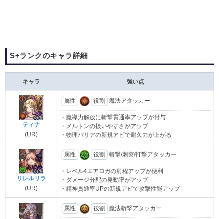
S+ランクのキャラ詳細
キャラ
強い点
属性
役割
魔法アタッカー
・魔導力解放に斬撃貫通率アップが付与
ティナ
・メルトンの扱いやすさがアップ
(UR)
・物理バリアの新規アビで耐久力が上がる
属性
役割
斬撃/刺突/打撃アタッカー
・レベル4エアロガの射程アップが便利
リレルリラ
・ダメージ分配の発動率がアップ
(UR)
・精神貫通率UPの新規アビで攻撃性能アップ
属性
役割
魔法斬撃アタッカー