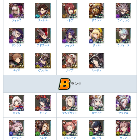
ヴィネラ
ティレル
エトア
ドランド
ライリュウ
リンクス
アドラード
タイタス
チェル
ラヴィエス
-
ベイロ
ヴァジム
ナイア
ミーチェ
ランク
セシル
キトン
マルグリット
カディア
マリアル
ナーシア
ヘレナ
メリルーク
ロレイラ
サリア