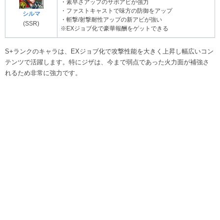
・素早さアップのサポアビが強力
・ファストキャストで味方の防御をアップ
シルマ
・斬撃/射撃耐性アップの新アビが強い
(SSR)
※EXジョブ化で豪華報酬をゲットできる
S+ランクのキャラは、EXジョブ化で攻撃性能を大きく上昇し幅広いコン
テンツで活躍します。特にジザは、今まで弱点であった火力面が補強さ
れるため非常に強力です。