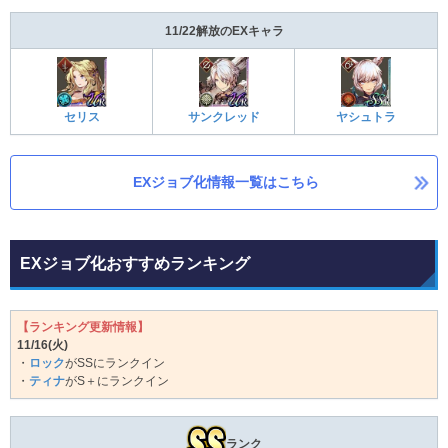
11/22解放のEXキャラ
セリス
サンクレッド
ヤシュトラ
EXジョブ化情報一覧はこちら
EXジョブ化おすすめランキング
【ランキング更新情報】
11/16(火)
・
ロック
がSSにランクイン
・
ティナ
がS＋にランクイン
ランク