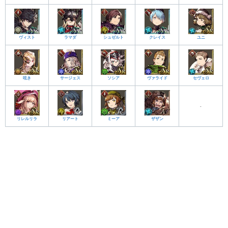
ヴィスト
ラマダ
シュゼルト
クレイス
ユニ
呟き
サージェス
ソシア
ヴァライド
セヴェロ
-
リレルリラ
リアート
ミーア
ザザン