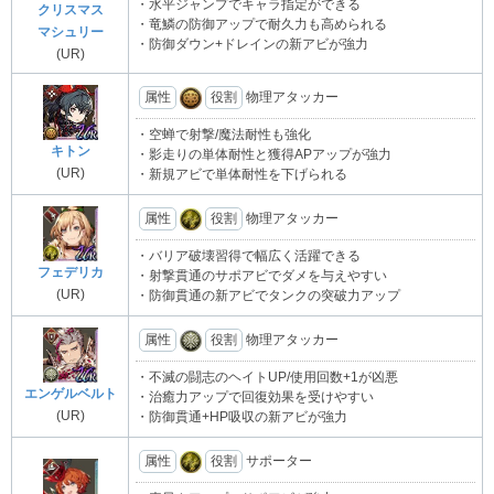
・水平ジャンプでキャラ指定ができる
クリスマス
・竜鱗の防御アップで耐久力も高められる
マシュリー
・防御ダウン+ドレインの新アビが強力
(UR)
属性
役割
物理アタッカー
・空蝉で射撃/魔法耐性も強化
キトン
・影走りの単体耐性と獲得APアップが強力
(UR)
・新規アビで単体耐性を下げられる
属性
役割
物理アタッカー
・バリア破壊習得で幅広く活躍できる
フェデリカ
・射撃貫通のサポアビでダメを与えやすい
(UR)
・防御貫通の新アビでタンクの突破力アップ
属性
役割
物理アタッカー
・不滅の闘志のヘイトUP/使用回数+1が凶悪
エンゲルベルト
・治癒力アップで回復効果を受けやすい
(UR)
・防御貫通+HP吸収の新アビが強力
属性
役割
サポーター