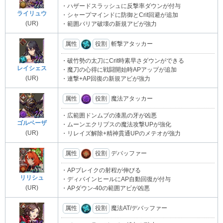
・ハザードスラッシュに反撃率ダウンが付与
ライリュウ
・シャープマインドに防御とCrit回避が追加
(UR)
・範囲バリア破壊の新規アビが強力
属性
役割
斬撃アタッカー
・破竹勢の太刀にCrit時素早さダウンができる
レイシェス
・魔刀の心得に戦闘開始時APアップが追加
(UR)
・連撃+AP回復の新規アビが強力
属性
役割
魔法アタッカー
・広範囲ドンムブの漆黒の牙が凶悪
ゴルベーザ
・ムーンエクリプスの魔法攻撃UPが強化
(UR)
・リレイズ解除+精神貫通UPのメテオが強力
属性
役割
デバッファー
・APブレイクの射程が伸びる
リリシュ
・ディバインヒールにAP自動回復が付与
(UR)
・APダウン-40の範囲アビが凶悪
属性
役割
魔法AT/デバッファー