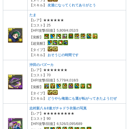
【スキル】
友達になってくれてありがとう
たま
【レア】★★★★★★
【コスト】25
【HP/攻撃/回復】5,809/4,052/3
【覚醒】
【超覚醒】
【タイプ】
【スキル】
おそうじの時間です
沖田のバズーカ
【レア】★★★★★★★
【コスト】70
【HP/攻撃/回復】5,779/4,018/3
【覚醒】
【タイプ】
【スキル】
どうやら俺達にも運が転がってきたようだぜ
志村新八＆8連ガチャドラ衣装の写真
【レア】★★★★★★★★★
【コスト】90
【HP/攻撃/回復】6,526/3,095/689