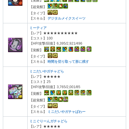
【覚醒】
【超覚醒】
【タイプ】
【スキル】
デジタルメイクスイーツ
ミーティア
【レア】★★★★★★★★★★
【コスト】100
【HP/攻撃/回復】6,395/2,921/496
【覚醒】
【タイプ】
【スキル】
時間を切り取って形に残す
ミニだいやガチャどら
【レア】★★★★★
【コスト】25
【HP/攻撃/回復】3,765/2,001/85
【覚醒】
【超覚醒】
【タイプ】
【スキル】
ミニだいやガチャぱわー
ミニぐりーんガチャどら
【レア】★★★★★