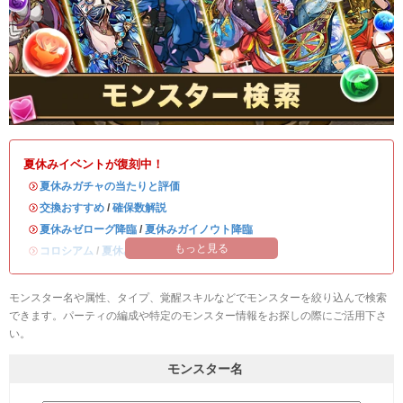
夏休みイベントが復刻中！
・
夏休みガチャの当たりと評価
・
交換おすすめ
/
確保数解説
・
夏休みゼローグ降臨
/
夏休みガイノウト降臨
もっと見る
・
コロシアム
/
夏休みワンタッチ
モンスター名や属性、タイプ、覚醒スキルなどでモンスターを絞り込んで検索
できます。パーティの編成や特定のモンスター情報をお探しの際にご活用下さ
い。
モンスター名