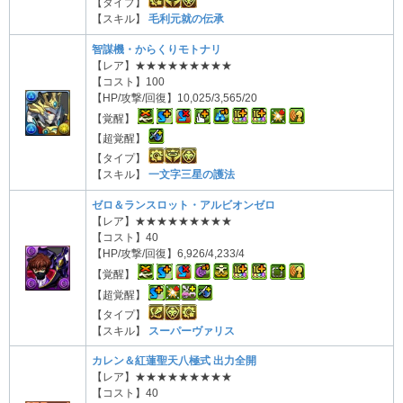
【タイプ】
【スキル】
毛利元就の伝承
智謀機・からくりモトナリ
【レア】★★★★★★★★★
【コスト】100
【HP/攻撃/回復】10,025/3,565/20
【覚醒】
【超覚醒】
【タイプ】
【スキル】
一文字三星の護法
ゼロ＆ランスロット・アルビオンゼロ
【レア】★★★★★★★★★
【コスト】40
【HP/攻撃/回復】6,926/4,233/4
【覚醒】
【超覚醒】
【タイプ】
【スキル】
スーパーヴァリス
カレン＆紅蓮聖天八極式 出力全開
【レア】★★★★★★★★★
【コスト】40