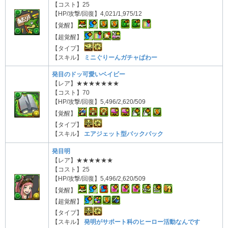
【コスト】25
【HP/攻撃/回復】4,021/1,975/12
【覚醒】
【超覚醒】
【タイプ】
【スキル】
ミニぐりーんガチャぱわー
発目のドッ可愛いベイビー
【レア】★★★★★★★
【コスト】70
【HP/攻撃/回復】5,496/2,620/509
【覚醒】
【タイプ】
【スキル】
エアジェット型バックパック
発目明
【レア】★★★★★★
【コスト】25
【HP/攻撃/回復】5,496/2,620/509
【覚醒】
【超覚醒】
【タイプ】
【スキル】
発明がサポート科のヒーロー活動なんです