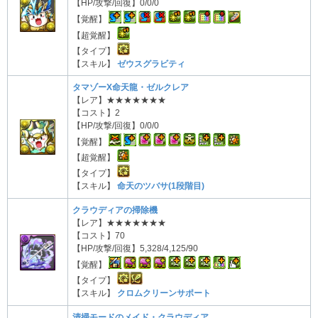
【HP/攻撃/回復】0/0/0
【覚醒】
【超覚醒】
【タイプ】
【スキル】
ゼウスグラビティ
タマゾーX命天龍・ゼルクレア
【レア】★★★★★★★
【コスト】2
【HP/攻撃/回復】0/0/0
【覚醒】
【超覚醒】
【タイプ】
【スキル】
命天のツバサ(1段階目)
クラウディアの掃除機
【レア】★★★★★★★
【コスト】70
【HP/攻撃/回復】5,328/4,125/90
【覚醒】
【タイプ】
【スキル】
クロムクリーンサポート
清掃モードのメイド・クラウディア