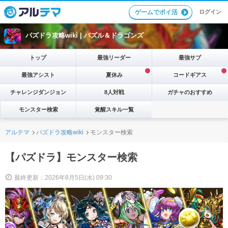
ログイン
ゲームでポイ活
パズドラ攻略wiki |
パズル＆ドラゴンズ
トップ
最強リーダー
最強サブ
最強アシスト
夏休み
コードギアス
チャレンジダンジョン
8人対戦
ガチャのおすすめ
モンスター検索
覚醒スキル一覧
アルテマ
パズドラ攻略wiki
モンスター検索
【パズドラ】モンスター検索
最終更新：2026年8月5日(水) 09:30