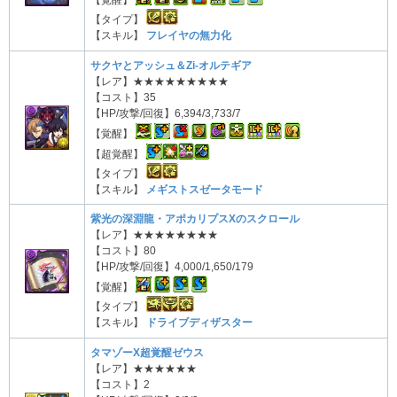
【タイプ】
【スキル】
フレイヤの無力化
サクヤとアッシュ＆Zi-オルテギア
【レア】★★★★★★★★★
【コスト】35
【HP/攻撃/回復】6,394/3,733/7
【覚醒】
【超覚醒】
【タイプ】
【スキル】
メギストスゼータモード
紫光の深淵龍・アポカリプスXのスクロール
【レア】★★★★★★★★
【コスト】80
【HP/攻撃/回復】4,000/1,650/179
【覚醒】
【タイプ】
【スキル】
ドライブディザスター
タマゾーX超覚醒ゼウス
【レア】★★★★★★
【コスト】2