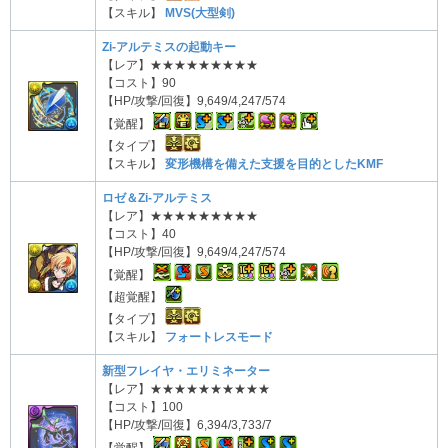
【スキル】
MVS(大型剣)
Zi-アルテミスの起動キー
【レア】★★★★★★★★★
【コスト】90
【HP/攻撃/回復】9,649/4,247/574
【覚醒】
【タイプ】
【スキル】
変形機構を備えた支援を目的としたKMF
ロゼ＆Zi-アルテミス
【レア】★★★★★★★★★
【コスト】40
【HP/攻撃/回復】9,649/4,247/574
【覚醒】
【超覚醒】
【タイプ】
【スキル】
フォートレスモード
新型フレイヤ・エリミネーター
【レア】★★★★★★★★★★
【コスト】100
【HP/攻撃/回復】6,394/3,733/7
【覚醒】