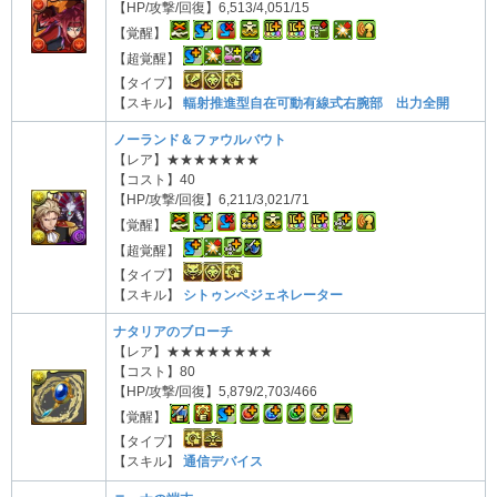
【HP/攻撃/回復】6,513/4,051/15
【覚醒】
【超覚醒】
【タイプ】
【スキル】
輻射推進型自在可動有線式右腕部 出力全開
ノーランド＆ファウルバウト
【レア】★★★★★★★
【コスト】40
【HP/攻撃/回復】6,211/3,021/71
【覚醒】
【超覚醒】
【タイプ】
【スキル】
シトゥンペジェネレーター
ナタリアのブローチ
【レア】★★★★★★★★
【コスト】80
【HP/攻撃/回復】5,879/2,703/466
【覚醒】
【タイプ】
【スキル】
通信デバイス