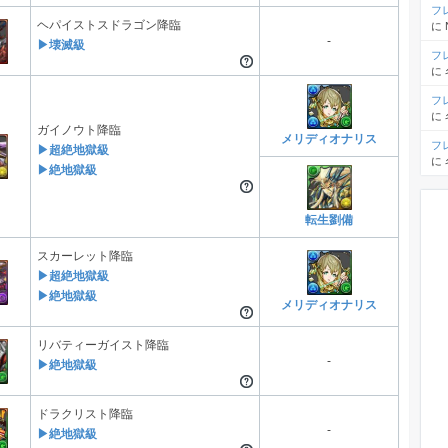
フ
ヘパイストスドラゴン降臨
に
-
▶壊滅級
フ
に
フ
に
ガイノウト降臨
メリディオナリス
フ
▶超絶地獄級
に
▶絶地獄級
転生劉備
スカーレット降臨
▶超絶地獄級
▶絶地獄級
メリディオナリス
リバティーガイスト降臨
-
▶絶地獄級
ドラクリスト降臨
-
▶絶地獄級