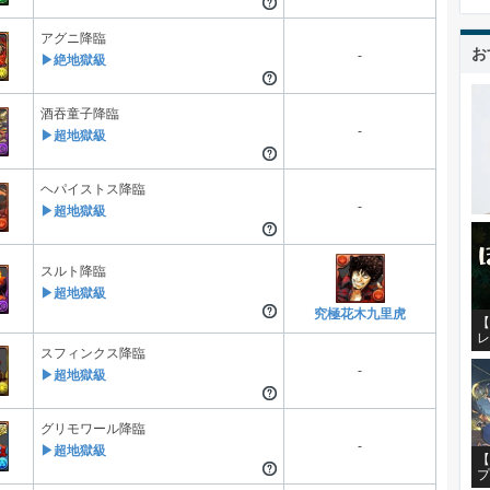
アグニ降臨
お
-
▶絶地獄級
酒吞童子降臨
-
▶超地獄級
ヘパイストス降臨
-
▶超地獄級
スルト降臨
▶超地獄級
究極花木九里虎
【
レ
スフィンクス降臨
-
▶超地獄級
グリモワール降臨
-
▶超地獄級
【
プ