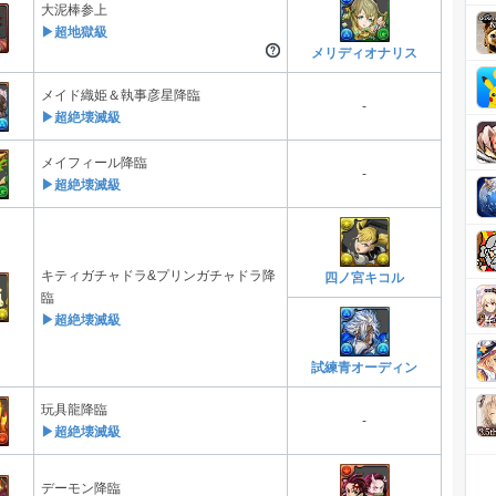
大泥棒参上
▶超地獄級
メリディオナリス
メイド織姫＆執事彦星降臨
-
▶超絶壊滅級
メイフィール降臨
-
▶超絶壊滅級
キティガチャドラ&プリンガチャドラ降
四ノ宮キコル
臨
▶超絶壊滅級
試練青オーディン
玩具龍降臨
-
▶超絶壊滅級
デーモン降臨