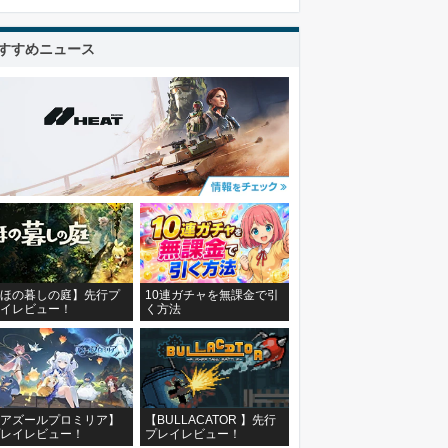
すすめニュース
ほの暮しの庭】先行プ
10連ガチャを無課金で引
イレビュー！
く方法
アズールプロミリア】
【BULLACATOR 】先行
レイレビュー！
プレイレビュー！