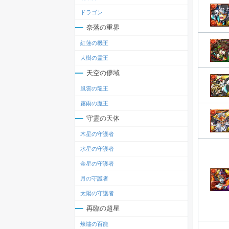
ドラゴン
奈落の重界
紅蓮の機王
大樹の霊王
天空の儚域
風雲の龍王
霧雨の魔王
守霊の天体
木星の守護者
水星の守護者
金星の守護者
月の守護者
太陽の守護者
再臨の超星
煉燼の百龍