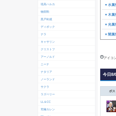
琉高ハルカ
▼水属
物部勲
▼木属
黒戸剣成
▼光属
ディボック
▼闇属
ナラ
キャサリン
クリストフ
アーノルド
アイコ
ニーナ
ナタリア
今日8/
ノーランド
サクラ
ボス
ラズベリー
LL＆CC
究極カレン