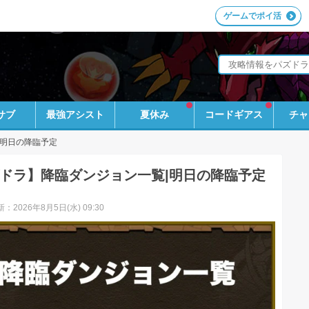
ゲームでポイ活
サブ
最強アシスト
夏休み
コードギアス
チャ
|明日の降臨予定
ドラ】降臨ダンジョン一覧|明日の降臨予定
：2026年8月5日(水) 09:30