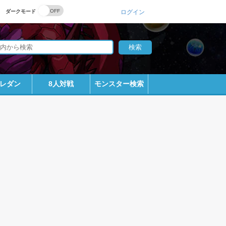
ダークモード
ログイン
レダン
8人対戦
モンスター検索