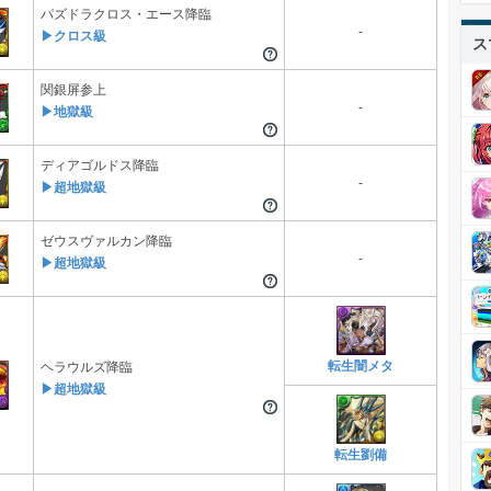
パズドラクロス・エース降臨
-
▶クロス級
ス
関銀屏参上
-
▶地獄級
ディアゴルドス降臨
-
▶超地獄級
ゼウスヴァルカン降臨
-
▶超地獄級
転生闇メタ
ヘラウルズ降臨
▶超地獄級
転生劉備