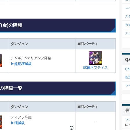
ス
ス
7(金)の降臨
ガ
ス
ダンジョン
周回パーティ
シャルル&マリアンヌ降臨
Q
▶超絶壊滅級
試練ネフティス
Q&
新
マ
の降臨一覧
ダンジョン
周回パーティ
最
ディアラ降臨
フ
-
▶壊滅級
に