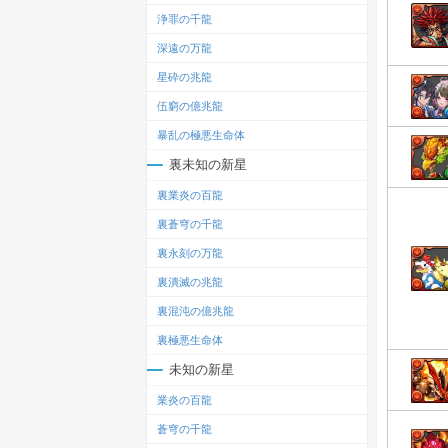
浄罪の千龍
深遠の万龍
星砕の兆龍
伍窮の億兆龍
暴乱の極悪生命体
裏未知の新星
裏業炎の百龍
裏蒼穹の千龍
裏永刻の万龍
裏潰滅の兆龍
裏混沌の億兆龍
裏極悪生命体
未知の新星
業炎の百龍
蒼穹の千龍