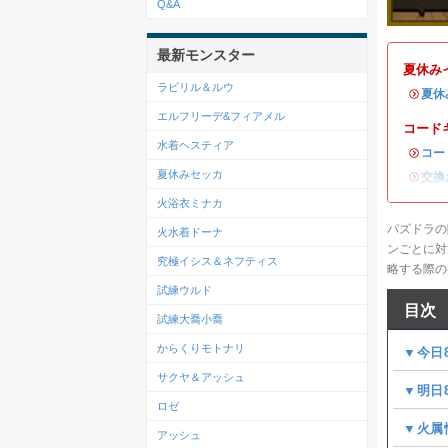
Q&A
最新モンスター
夏休み
ラビリル＆ルウ
・
夏休
エルフリーデ&フィアメル
コード
水着ヘスティア
・
コー
夏休みセッカ
・
交換
火浴衣ミナカ
パズドラの
火水着ドーナ
ンごとに対
究極イシス＆ネフティス
略する際の
試練ウルド
目次
試練大喬小喬
からくりモトナリ
▼今日8
サクヤ＆アッシュ
▼明日8
ロゼ
▼火属
アッシュ