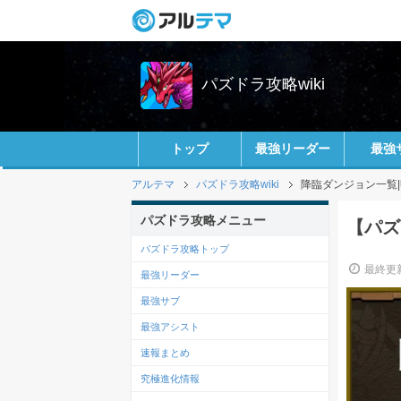
パズドラ攻略wiki
トップ
最強リーダー
最強
アルテマ
パズドラ攻略wiki
降臨ダンジョン一覧
パズドラ攻略メニュー
【パズ
パズドラ攻略トップ
最終更新
最強リーダー
最強サブ
最強アシスト
速報まとめ
究極進化情報