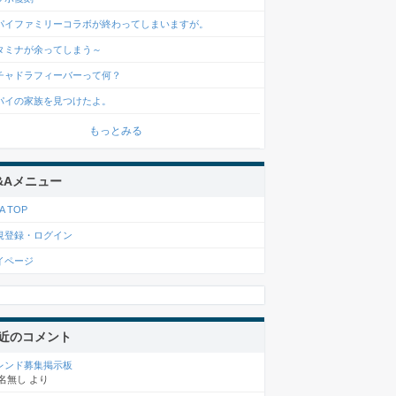
パイファミリーコラボが終わってしまいますが。
タミナが余ってしまう～
チャドラフィーバーって何？
パイの家族を見つけたよ。
もっとみる
&Aメニュー
A TOP
規登録・ログイン
イページ
近のコメント
レンド募集掲示板
名無し
より