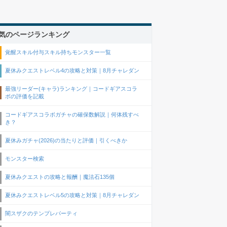
気のページランキング
覚醒スキル付与スキル持ちモンスター一覧
夏休みクエストレベル4の攻略と対策｜8月チャレダン
最強リーダー(キャラ)ランキング｜コードギアスコラ
ボの評価を記載
コードギアスコラボガチャの確保数解説｜何体残すべ
き？
夏休みガチャ(2026)の当たりと評価｜引くべきか
モンスター検索
夏休みクエストの攻略と報酬｜魔法石135個
夏休みクエストレベル5の攻略と対策｜8月チャレダン
闇スザクのテンプレパーティ