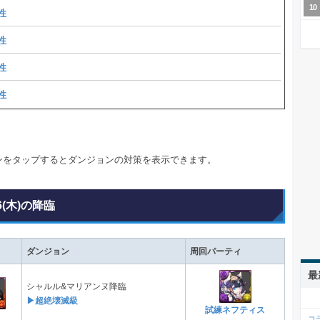
性
性
性
性
ンをタップするとダンジョンの対策を表示できます。
6(木)の降臨
ダンジョン
周回パーティ
最
シャルル&マリアンヌ降臨
▶超絶壊滅級
試練ネフティス
コ