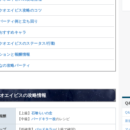
ケオエイビス攻略のコツ
パーティ例と立ち回り
おすすめキャラ
ケオエイビスのステータス/行動
ションと報酬情報
なの攻略パーティ
オエイビスの攻略情報
Q
Q&
【上級】
石喰らいの念
報酬
【中級】
バードキラー改
のレシピ
新
マ
ップ
【低確率】
バードキラー
(上級で確認)