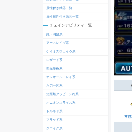
属性付き武器一覧
属性耐性付き防具一覧
チェインアビリティ一覧
絶・明鏡系
アースレイヴ系
ケイオスウェイヴ系
レザード系
聖光爆裂系
オレオール・レイ系
八刀一閃系
短距離グラビトン砲系
オニオンスライス系
トルネド系
常勝
フラッド系
クエイク系