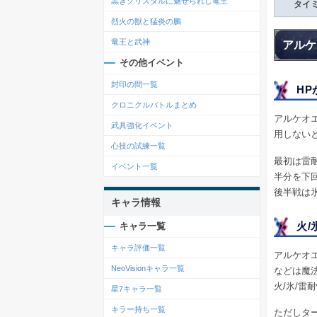
黒きクリスタルに魅せられし竜王
タイ
烈火の獣と猛炎の鵬
竜王と武神
アルケ
その他イベント
封印の間一覧
H
クロニクルバトルまとめ
アルケオ
武具強化イベント
用しない
心技の試練一覧
最初は雷
イベント一覧
半分を下
後半戦は
キャラ情報
火/
キャラ一覧
キャラ評価一覧
アルケオ
NeoVisionキャラ一覧
などは魔
火/氷/雷
星7キャラ一覧
キラー持ち一覧
ただしタ