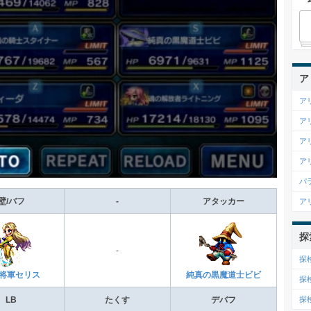
ア
ア
ア
ア
ア
パ
ア
壁/バフ
-
アタッカー
探
-
探
将軍セリス
純真の黒魔道士ビビ
探
探
LB
たくす
デバフ