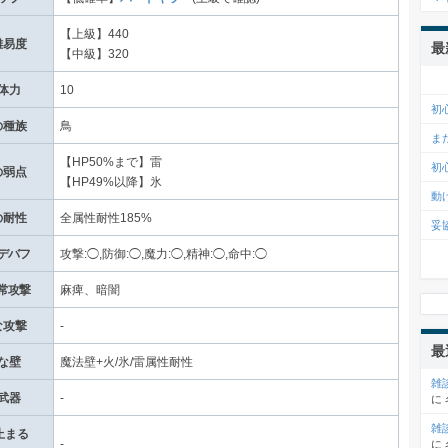
【上級】440
難易度
最
【中級】320
体力
10
初
の種族
鳥
ま
【HP50%まで】雷
初
の弱点
【HP49%以降】氷
動
の耐性
全属性耐性185%
妥
デバフ
攻撃:◯,防御:◯,魔力:◯,精神:◯,命中:◯
常攻撃
麻痺、暗闇
な攻撃
-
最
な壁
魔法壁+火/氷/雷属性耐性
雑
武器
-
に
雑
止まる
-
に