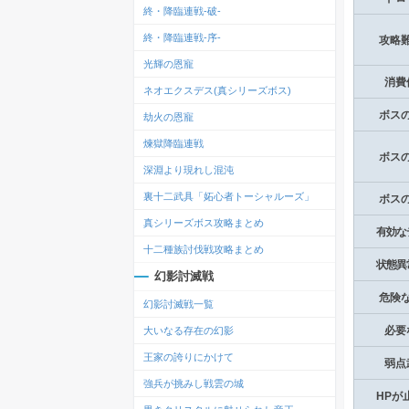
終・降臨連戦-破-
終・降臨連戦-序-
攻略
光輝の恩寵
消費
ネオエクスデス(真シリーズボス)
ボス
劫火の恩寵
煉獄降臨連戦
ボス
深淵より現れし混沌
裏十二武具「妬心者トーシャルーズ」
ボス
真シリーズボス攻略まとめ
有効な
十二種族討伐戦攻略まとめ
状態異
幻影討滅戦
危険
幻影討滅戦一覧
必要
大いなる存在の幻影
王家の誇りにかけて
弱点
強兵が挑みし戦雲の城
HPが