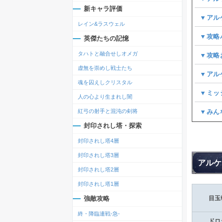
新キャラ評価
▼アル
レイン&ラスウェル
▼攻略
英傑たちの記憶
タハトと融合せしオメガ
▼攻略
虚無を崇めし戦士たち
▼アル
魂を囚えしクリスタル
▼ミッ
人の心より生まれし闇
▼みん
紅弓の射手と混沌の剣将
封印されし塔・探索
封印されし塔4層
封印されし塔3層
アルケ
封印されし塔2層
封印されし塔1層
強敵攻略
目玉
終・降臨連戦-急-
ドロ