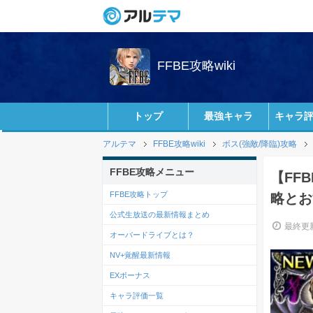
FFBE攻略wiki
トップ
最強キャラ
キャラ
アルテマ
FFBE攻略wiki
ボス(強敵/降臨)攻略
FFBE攻略メニュー
【FF
FFBE攻略トップ
略とお
公式生放送の最新情報まとめ
最終更新
オーバードライブとは？
NV+覚醒最新情報
EXボーナス
キャラ評価一覧