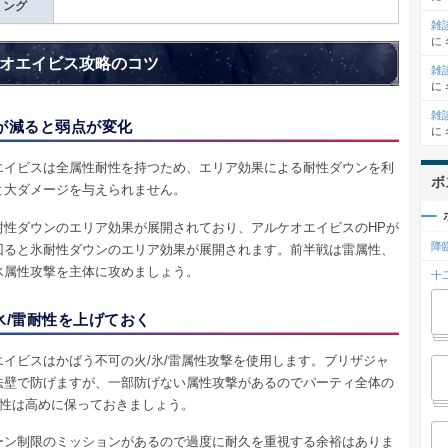
ミング
雑
に
オエイビス攻略のコツ
雑
に
雑
Pが減ると弱点が変化
に
エイビスは全属性耐性を持つため、エリア効果による耐性ダウンを利
ボ
と大ダメージを与えられません。
耐性ダウンのエリア効果が展開されており、アルケオエイビスのHPが
降
回ると氷耐性ダウンのエリア効果が展開されます。前半戦は雷属性、
氷属性攻撃を主体に攻めましょう。
十
氷/雷耐性を上げておく
エイビスはかばう不可の火/氷/雷属性攻撃を使用します。ブリザジャ
法壁で防げますが、一部防げない属性攻撃があるのでパーティ全体の
耐性は高めに保っておきましょう。
ーン制限のミッションがあるので過度に耐久を重視する余裕はありま