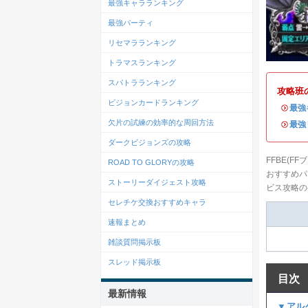
最強キャラランキング
最強パーティ
リセマラランキング
トラマスランキング
スパトラランキング
攻略班
ビジョンカードランキング
・
最強
欠片の試練の効率的な周回方法
・
最強
ダークビジョンズの攻略
FFBE(
ROAD TO GLORYの攻略
おすすめパ
ストーリーダイジェスト攻略
ビス攻略の
セレチケ交換おすすめキャラ
速報まとめ
雑談質問掲示板
スレッド掲示板
目次
最新情報
▼アル