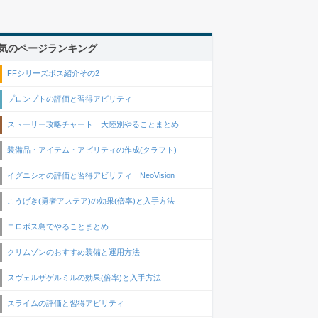
気のページランキング
FFシリーズボス紹介その2
プロンプトの評価と習得アビリティ
ストーリー攻略チャート｜大陸別やることまとめ
装備品・アイテム・アビリティの作成(クラフト)
イグニシオの評価と習得アビリティ｜NeoVision
こうげき(勇者アステア)の効果(倍率)と入手方法
コロボス島でやることまとめ
クリムゾンのおすすめ装備と運用方法
スヴェルザゲルミルの効果(倍率)と入手方法
スライムの評価と習得アビリティ