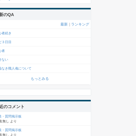
新のQA
最新
|
ランキング
心者続き
だ３日目
心者
けない
協なき職人魂について
もっとみる
近のコメント
談・質問掲示板
名無し
より
談・質問掲示板
名無し
より