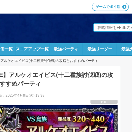
ゲームでポイ活
評価一覧
スコアアップ一覧
最強パーティ
最強リーダー
最強
アルケオエイビス(十二種族討伐戦)の攻略とおすすめパーティ
BE】アルケオエイビス(十二種族討伐戦)の攻
すすめパーティ
：2025年4月8日(火) 13:38
PR