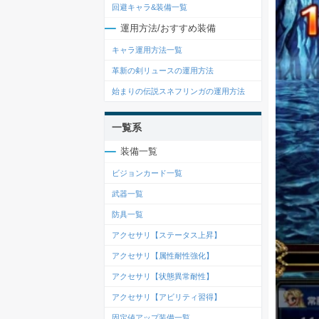
回避キャラ&装備一覧
運用方法/おすすめ装備
キャラ運用方法一覧
革新の剣リュースの運用方法
始まりの伝説スネフリンガの運用方法
一覧系
装備一覧
ビジョンカード一覧
武器一覧
防具一覧
アクセサリ【ステータス上昇】
アクセサリ【属性耐性強化】
アクセサリ【状態異常耐性】
アクセサリ【アビリティ習得】
固定値アップ装備一覧