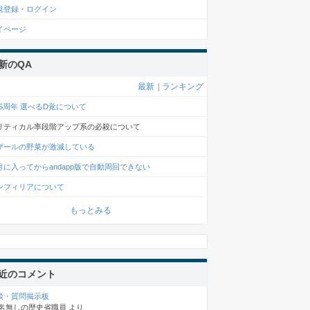
規登録・ログイン
イページ
新のQA
最新
|
ランキング
0.5周年 選べるD覚について
リティカル率段階アップ系の必殺について
ザールの野菜が激減している
月に入ってからandapp版で自動周回できない
ンフィリアについて
もっとみる
近のコメント
談・質問掲示板
名無しの歴史省職員
より