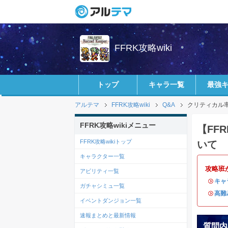
FFRK攻略wiki
トップ
キャラ一覧
最強
アルテマ
FFRK攻略wiki
Q&A
クリティカル率
FFRK攻略wikiメニュー
【FF
FFRK攻略wikiトップ
いて
キャラクター一覧
攻略班
アビリティ一覧
・
キャ
ガチャシミュ一覧
・
高難
イベントダンジョン一覧
速報まとめと最新情報
質問内