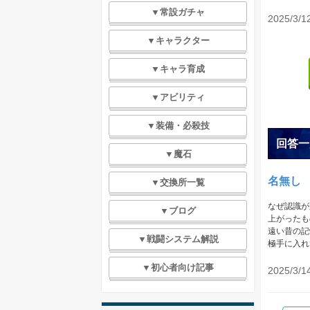
▼常設ガチャ
2025/3/1
▼キャラクター
▼キャラ育成
▼アビリティ
▼装備・必殺技
回答一
▼魔石
名無し
▼交換所一覧
なぜ認識が
▼ブログ
上がったも
遠い昔の記
▼戦闘システム解説
極手に入れ
▼初心者向け記事
2025/3/1