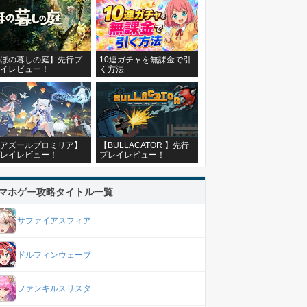
ほの暮しの庭】先行プ
10連ガチャを無課金で引
イレビュー！
く方法
アズールプロミリア】
【BULLACATOR 】先行
レイレビュー！
プレイレビュー！
マホゲー攻略タイトル一覧
サファイアスフィア
ドルフィンウェーブ
ファンキルスリスタ