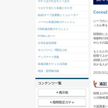
ガチャはどれを引くべきか
リセマラ当たり装備とやり方
Cocoa2
結晶/オーブ必要数シミュレーター
シーフのシ
ノーマル装備召喚ガチャシミュ
ィカル率を
CM装備召喚ガチャシミュ
段階的に上
FFRKレポート
発動時の5
やらその認
公式生放送情報
キャンペーン・周回まとめ
もともとの
段階で上が
アップデート情報
(段階上げ
装備召喚チケットの詳細
分かる人が
雑談・質問掲示板
2025/3/1
コンテンツ一覧
追記
▼掲示板
段階上げの
り10秒程度
▼期間限定ガチャ
※認識違い