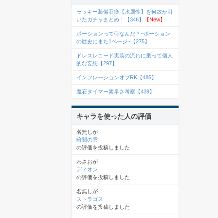
ラッキー装備召喚【氷属性】を何故か引
いたガチャまとめ！【346】
【New】
ポーションって何なんだ？~ポーション
の歴史にまた1ページ~【275】
ドレスレコード実装の流れに乗って個人
的な妄想【297】
インフレーションオブRK【485】
魔石タイマー素早さ考察【439】
キャラを使った人の評価
名無しが
暗闇の雲
の評価を投稿しました
わさおが
ディオン
の評価を投稿しました
名無しが
ストラゴス
の評価を投稿しました