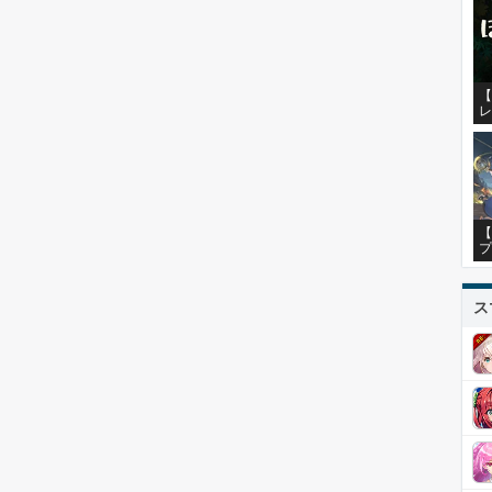
【
レ
【
プ
ス