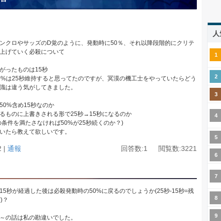
人
ンクロやサッズのD覚のように、発動時に50％、それ以降段階的にクリテ
上げていく必殺について
がったものは15秒
0%は25秒維持すると思ってたのですが、冥漠の機工士をやっていたらどう
識は違う気がしてきました。
50%含め15秒なのか
るものに上書きされる形で25秒→15秒になるのか
の条件を満たさなければ50%が25秒続くのか？)
いたら教えて欲しいです。
2 |
通報
回答数:1 閲覧数:3221
15秒が経過した後は必殺発動時の50%に戻るのでしょうか(25秒-15秒=残
)？
～の話は私の勘違いでした。