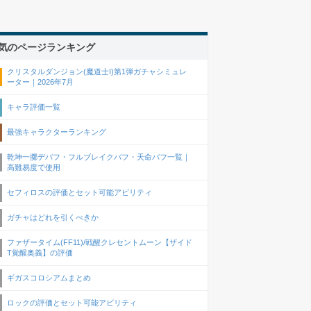
気のページランキング
クリスタルダンジョン(魔道士I)第1弾ガチャシミュレ
ーター｜2026年7月
キャラ評価一覧
最強キャラクターランキング
乾坤一擲デバフ・フルブレイクバフ・天命バフ一覧｜
高難易度で使用
セフィロスの評価とセット可能アビリティ
ガチャはどれを引くべきか
ファザータイム(FF11)/戦醒クレセントムーン【ザイド
T覚醒奥義】の評価
ギガスコロシアムまとめ
ロックの評価とセット可能アビリティ