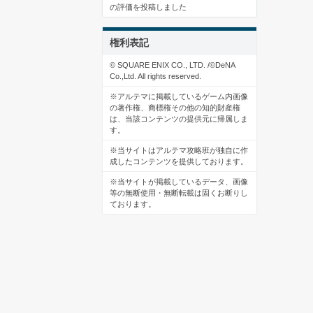
の評価を投稿しました
権利表記
© SQUARE ENIX CO., LTD. /©DeNA
Co.,Ltd. All rights reserved.
※アルテマに掲載しているゲーム内画像
の著作権、商標権その他の知的財産権
は、当該コンテンツの提供元に帰属しま
す。
※当サイトはアルテマ攻略班が独自に作
成したコンテンツを提供しております。
※当サイトが掲載しているデータ、画像
等の無断使用・無断転載は固くお断りし
ております。