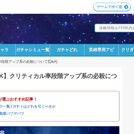
ゲームでポイ活
キャラ
ガチャシミュ一覧
ガチャどれ
英雄専用アビ
クリダ
段階アップ系の必殺について[Q&A]
RK】クリティカル率段階アップ系の必殺につ
が選ぶおすすめ記事！
ラ一覧
/
ガチャはどれを引くべきか
易度バフデバフ
容