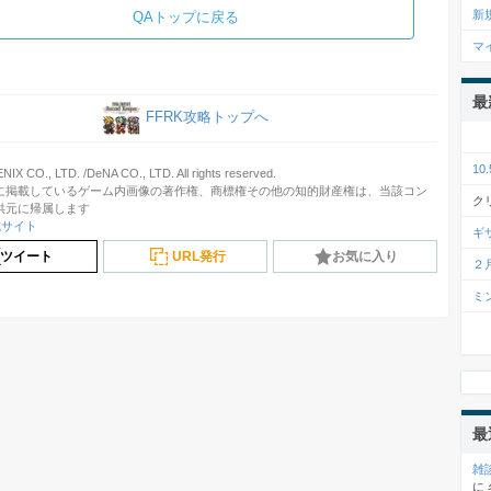
新
QAトップに戻る
マ
最
FFRK攻略トップへ
1
X CO., LTD. /DeNA CO., LTD. All rights reserved.
に掲載しているゲーム内画像の著作権、商標権その他の知的財産権は、当該コン
ク
供元に帰属します
式サイト
ギ
ツイート
URL発行
お気に入り
２
ミ
最
雑
に