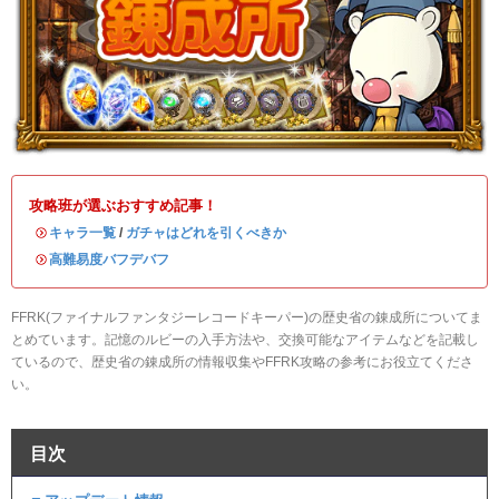
攻略班が選ぶおすすめ記事！
・
キャラ一覧
/
ガチャはどれを引くべきか
・
高難易度バフデバフ
FFRK(ファイナルファンタジーレコードキーパー)の歴史省の錬成所についてま
とめています。記憶のルビーの入手方法や、交換可能なアイテムなどを記載し
ているので、歴史省の錬成所の情報収集やFFRK攻略の参考にお役立てくださ
い。
目次