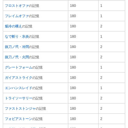
フロストオファ
の記憶
180
1
フレイムオファ
の記憶
180
1
焔冷の構え
の記憶
180
2
なで斬り・氷炎
の記憶
180
1
抜刀ノ弐・冷閃
の記憶
180
2
抜刀ノ弐・火閃
の記憶
180
2
グレートフォーム
の記憶
180
1
ガイアストライク
の記憶
180
2
エンハンスレイド
の記憶
180
1
トライソーサリー
の記憶
180
2
ファストストンジャ
の記憶
180
2
フォビアストーン
の記憶
180
2