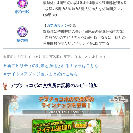
敵単体に4回連続の炎&氷&雷&毒属性遠距離物理攻撃
+攻撃力&魔力&防御力&魔法防御力を短時間ダウン
邪心封印
(効果:大)
【
ガフガリオン
/暗黒】
敵単体に待機時間の長い7回連続の闇属性物理攻撃
+自身がこのアビリティを2回発動する度に、残りの
暗の剣
使用回数が少ないアビリティを1回復する
※事前に判明している効果は実装時に変更になることもあります
▶新アビリティの効果と強化されるキャラはこちら
▶ナイトメアダンジョンまとめはこちら
デブチョコボの交換所に記憶のルビー追加