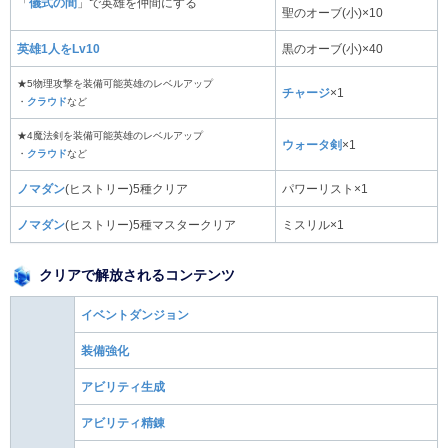
「
儀式の間
」で英雄を仲間にする
聖のオーブ(小)×10
英雄1人をLv10
黒のオーブ(小)×40
★5物理攻撃を装備可能英雄のレベルアップ
チャージ
×1
・
クラウド
など
★4魔法剣を装備可能英雄のレベルアップ
ウォータ剣
×1
・
クラウド
など
ノマダン
(ヒストリー)5種クリア
パワーリスト×1
ノマダン
(ヒストリー)5種マスタークリア
ミスリル×1
クリアで解放されるコンテンツ
イベントダンジョン
装備強化
アビリティ生成
アビリティ精錬