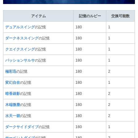
アイテム
記憶のルビー
交換可能数
デュアルスイング
の記憶
180
1
ダークネススイング
の記憶
180
1
クエイクスイング
の記憶
180
1
パッションサルサ
の記憶
180
1
極彩迅
の記憶
180
2
変幻自在
の記憶
180
1
暗香疎影
の記憶
180
2
木端微塵
の記憶
180
2
水天一碧
の記憶
180
2
ダークサイドダイブ
の記憶
180
1
サーペントダイブ
の記憶
180
2