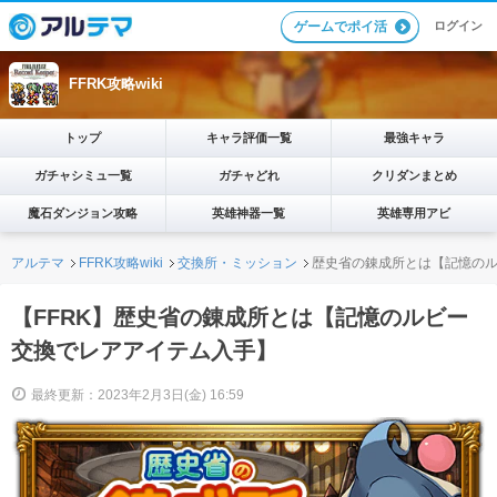
ログイン
ゲームでポイ活
FFRK攻略wiki
トップ
キャラ評価一覧
最強キャラ
ガチャシミュ一覧
ガチャどれ
クリダンまとめ
魔石ダンジョン攻略
英雄神器一覧
英雄専用アビ
アルテマ
FFRK攻略wiki
交換所・ミッション
歴史省の錬成所とは【記憶の
【FFRK】歴史省の錬成所とは【記憶のルビー
交換でレアアイテム入手】
最終更新：2023年2月3日(金) 16:59