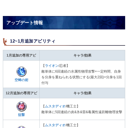
アップデート情報
12~1月追加アビリティ
1月追加の専用アビ
キャラ/効果
【
ライオン
/忍者】
敵単体に6回連続の水属性物理攻撃+一定時間、自身
を分身を重ねられる状態にする(最大2回)+分身を1回
空蝉の術
付与
12月追加の専用アビ
キャラ/効果
【
ムスタディオ
/機工士】
敵単体に5回連続の炎&氷&雷&毒属性遠距離物理攻撃
狙撃
【
ムスタディオ
/機工士】