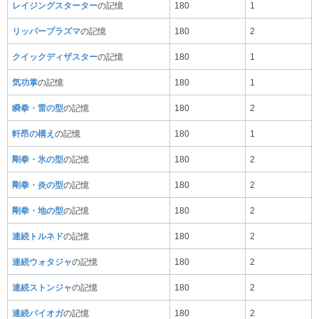
レイジングスターター
の記憶
180
1
リッパープラズマ
の記憶
180
2
クイックディザスター
の記憶
180
1
気功掌
の記憶
180
1
瞬拳・雷の型
の記憶
180
2
軒昂の構え
の記憶
180
1
剛拳・氷の型
の記憶
180
2
剛拳・炎の型
の記憶
180
2
剛拳・地の型
の記憶
180
2
連続トルネド
の記憶
180
2
連続ウォタジャ
の記憶
180
2
連続ストンジャ
の記憶
180
2
連続バイオガ
の記憶
180
2