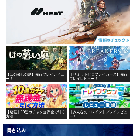
【ほの暮しの庭】先行プレイレビュ
【リミットゼロブレイカーズ】先行
ー！
プレイレビュー！
【速報】10連ガチャを無課金で引く
【みんなのトレイン】プレイレビュ
方法
ー！
書き込み