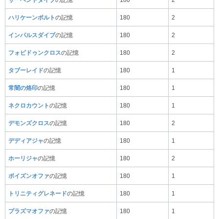
ハリケーンボルト
の記憶
180
2
インパルスダイブ
の記憶
180
2
フォビドゥンクロス
の記憶
180
2
タブーレイド
の記憶
180
1
常闇の烙印
の記憶
180
1
ネクロカウント
の記憶
180
1
デモンズクロス
の記憶
180
2
デディアジャ
の記憶
180
1
ホーリジャ
の記憶
180
2
ポイズンオファ
の記憶
180
1
トリニティグレネード
の記憶
180
1
プラズマオファ
の記憶
180
1