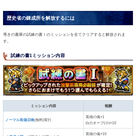
歴史省の錬成所を解放するには
導きの書庫の試練の書Ⅰのミッションを全てクリアすると解放されま
す。
試練の書1ミッション内容
ミッション内容
報酬
英雄の魂×1
ノーマル装備召喚
(無料)実行
白のオーブ(小)×10
英雄の魂×10