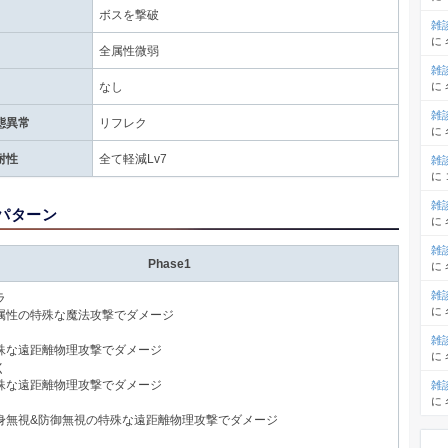
ボスを撃破
雑
に
全属性微弱
雑
に
なし
雑
態異常
リフレク
に
耐性
全て軽減Lv7
雑
に
雑
パターン
に
雑
Phase1
に
雑
ラ
に
属性の特殊な魔法攻撃でダメージ
雑
殊な遠距離物理攻撃でダメージ
に
く
雑
殊な遠距離物理攻撃でダメージ
に
身無視&防御無視の特殊な遠距離物理攻撃でダメージ