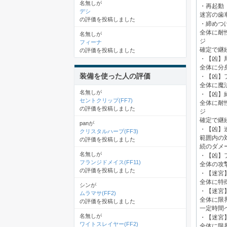
名無しが
・再起動
デシ
迷宮の歯
の評価を投稿しました
・締めつ
全体に耐
名無しが
ジ
フィーナ
確定で継
の評価を投稿しました
・【凶】
全体に分
装備を使った人の評価
・【凶】
全体に魔
名無しが
・【凶】
セントクリップ(FF7)
全体に耐
の評価を投稿しました
ジ
確定で継
panが
・【凶】
クリスタルハープ(FF3)
範囲内の
の評価を投稿しました
続のダメ
名無しが
・【凶】
フランジドメイス(FF11)
全体の攻
の評価を投稿しました
・【迷宮
全体に特
シンが
・【迷宮
ムラマサ(FF2)
全体に限
の評価を投稿しました
一定時間
名無しが
・【迷宮
ワイトスレイヤー(FF2)
全体に限