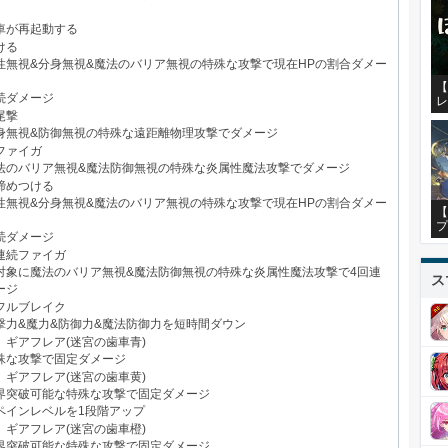
車が再起動する
ける
性無視&分身無視&魔法のバリア無視の特殊な攻撃で現在HPの割合ダメー
【
続ダメージ
レ
尾撃
身無視&防御無視の特殊な遠距離物理攻撃でダメージ
ファイガ
法のバリア無視&魔法防御無視の特殊な炎属性魔法攻撃でダメージ
締めつける
性無視&分身無視&魔法のバリア無視の特殊な攻撃で現在HPの割合ダメー
【
プ
続ダメージ
連続ファイガ
対象に魔法のバリア無視&魔法防御無視の特殊な炎属性魔法攻撃で4回連
ス
ージ
フルブレイク
撃力&魔力&防御力&魔法防御力を短時間ダウン
】ギアフレア(迷宮の歯車青)
殊な攻撃で固定ダメージ
】ギアフレア(迷宮の歯車黄)
界突破可能な特殊な攻撃で固定ダメージ
ペインレベルを1段階アップ
】ギアフレア(迷宮の歯車橙)
界突破可能な特殊な攻撃で固定ダメージ