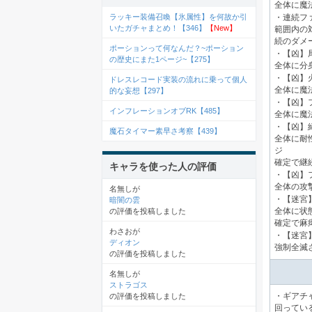
全体に魔
ラッキー装備召喚【氷属性】を何故か引
・連続フ
いたガチャまとめ！【346】
【New】
範囲内の
続のダメ
ポーションって何なんだ？~ポーション
・【凶】
の歴史にまた1ページ~【275】
全体に分
・【凶】
ドレスレコード実装の流れに乗って個人
全体に魔
的な妄想【297】
・【凶】
インフレーションオブRK【485】
全体に魔
・【凶】
魔石タイマー素早さ考察【439】
全体に耐
ジ
確定で継
キャラを使った人の評価
・【凶】
全体の攻
名無しが
・【迷宮
暗闇の雲
の評価を投稿しました
全体に状
確定で麻
わさおが
・【迷宮
ディオン
強制全滅
の評価を投稿しました
名無しが
ストラゴス
の評価を投稿しました
・ギアチ
回ってい