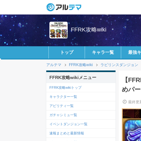
FFRK攻略wiki
トップ
キャラ一覧
最強
アルテマ
FFRK攻略wiki
ラビリンスダンジョン
FFRK攻略wikiメニュー
【FF
FFRK攻略wikiトップ
めパー
キャラクター一覧
最終更新
アビリティ一覧
ガチャシミュ一覧
イベントダンジョン一覧
速報まとめと最新情報