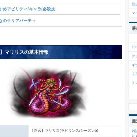
新
すめアビリティ/キャラ/必殺技
マ
なのクリアパーティ
最
1
】マリリスの基本情報
ク
ギ
２
ミ
最
【迷宮】マリリス(ラビリンス/シーズン5)
雑
に