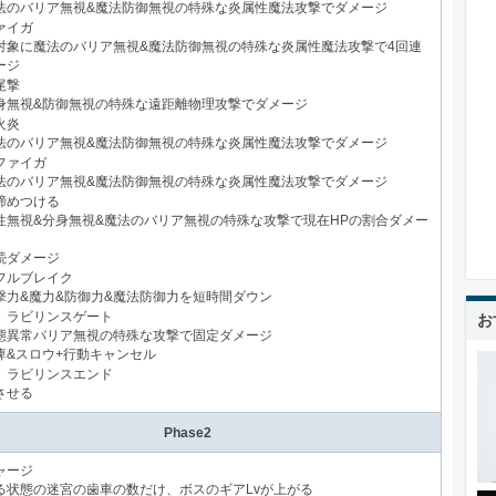
法のバリア無視&魔法防御無視の特殊な炎属性魔法攻撃でダメージ
ァイガ
対象に魔法のバリア無視&魔法防御無視の特殊な炎属性魔法攻撃で4回連
ージ
尾撃
身無視&防御無視の特殊な遠距離物理攻撃でダメージ
火炎
法のバリア無視&魔法防御無視の特殊な炎属性魔法攻撃でダメージ
ファイガ
法のバリア無視&魔法防御無視の特殊な炎属性魔法攻撃でダメージ
締めつける
性無視&分身無視&魔法のバリア無視の特殊な攻撃で現在HPの割合ダメー
続ダメージ
フルブレイク
撃力&魔力&防御力&魔法防御力を短時間ダウン
】ラビリンスゲート
お
態異常バリア無視の特殊な攻撃で固定ダメージ
痺&スロウ+行動キャンセル
】ラビリンスエンド
させる
Phase2
ャージ
る状態の迷宮の歯車の数だけ、ボスのギアLvが上がる