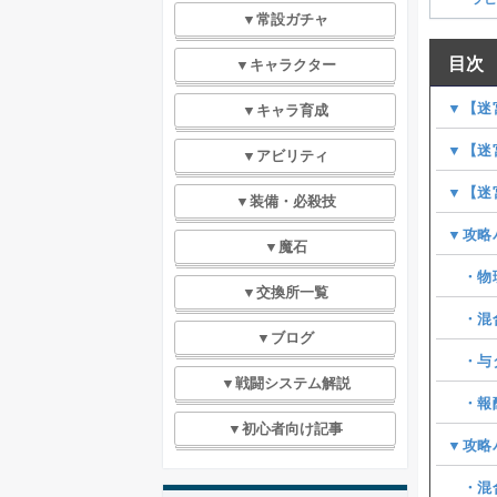
▼常設ガチャ
目次
▼キャラクター
▼【迷
▼キャラ育成
▼【迷
▼アビリティ
▼【迷
▼装備・必殺技
▼攻略パ
▼魔石
・物
▼交換所一覧
・混
▼ブログ
・与ダ
▼戦闘システム解説
・報酬
▼初心者向け記事
▼攻略パ
・混