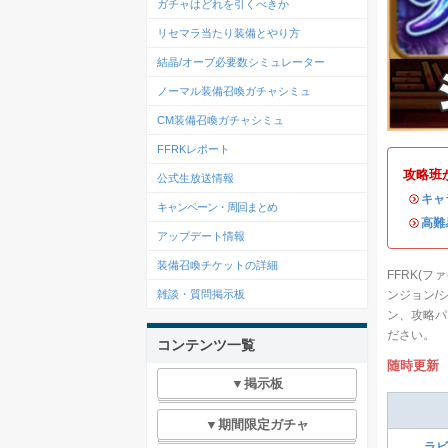
ガチャはどれを引くべきか
リセマラ当たり装備とやり方
結晶/オーブ必要数シミュレーター
ノーマル装備召喚ガチャシミュ
CM装備召喚ガチャシミュ
FFRKレポート
攻略班
公式生放送情報
・
キャ
キャンペーン・周回まとめ
・
高難
アップデート情報
装備召喚チケットの詳細
FFRK(
ンジョン/
雑談・質問掲示板
ン、攻略パ
ださい。
コンテンツ一覧
随時更新
▼掲示板
▼期間限定ガチャ
ラビ