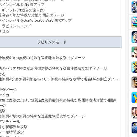
ペインレベルを2段階アップ
】ギアフレア(迷宮の歯車赤)
界突破可能な特殊な攻撃で固定ダメージ
インレベルを3or4or5or6or7or8段階アップ
】ラビリンスエンド
させる
ラビリンスモード
身無視&防御無視の特殊な遠距離物理攻撃でダメージ
法のバリア無視&魔法防御無視の特殊な炎属性魔法攻撃でダメージ
ける
性無視&分身無視&魔法のバリア無視の特殊な攻撃で現在HPの割合ダメー
続ダメージ
ァイガ
対象に魔法のバリア無視&魔法防御無視の特殊な炎属性魔法攻撃で4回連
ージ
尾撃
身無視&防御無視の特殊な遠距離物理攻撃でダメージ
アンチヒール
殊な状態異常攻撃
を一定時間減少