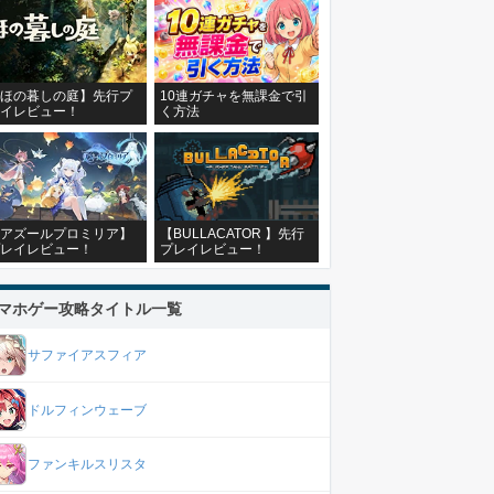
ほの暮しの庭】先行プ
10連ガチャを無課金で引
イレビュー！
く方法
アズールプロミリア】
【BULLACATOR 】先行
レイレビュー！
プレイレビュー！
マホゲー攻略タイトル一覧
サファイアスフィア
ドルフィンウェーブ
ファンキルスリスタ