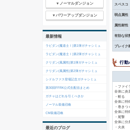
▼ノーマルダンジョン
スペスコ
弱点属性
▼パワーアップダンジョン
属性耐性
有効な状
最新情報
ラビダン(魔道士Ⅰ)第1弾ガチャシミュ
ブレイク
ラビダン(魔道士Ⅰ)第2弾ガチャシミュ
行動
クリダン(風属性)第1弾ガチャシミュ
クリダン(風属性)第2弾ガチャシミュ
シドルファス登場記念ガチャシミュ
・ファイ
第30回FFRK公式生配信まとめ
全体に炎
ガチャはどれを引くべきか
・斬る
全体に特
ノーマル装備召喚
・巻きつ
全体に特
CM装備召喚
・尾撃
全体に分
最近のブログ
・火炎