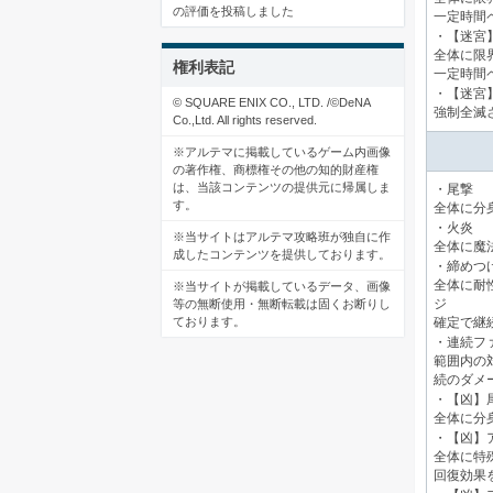
の評価を投稿しました
一定時間
・【迷宮
全体に限
権利表記
一定時間ペ
・【迷宮
© SQUARE ENIX CO., LTD. /©DeNA
強制全滅
Co.,Ltd. All rights reserved.
※アルテマに掲載しているゲーム内画像
の著作権、商標権その他の知的財産権
は、当該コンテンツの提供元に帰属しま
・尾撃
す。
全体に分
・火炎
※当サイトはアルテマ攻略班が独自に作
全体に魔
成したコンテンツを提供しております。
・締めつ
全体に耐
※当サイトが掲載しているデータ、画像
等の無断使用・無断転載は固くお断りし
ジ
ております。
確定で継
・連続フ
範囲内の
続のダメ
・【凶】
全体に分
・【凶】
全体に特
回復効果