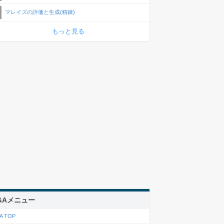
マレイズの評価と生成(精錬)
もっと見る
&Aメニュー
A TOP