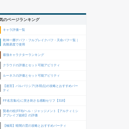
気のページランキング
キャラ評価一覧
乾坤一擲デバフ・フルブレイクバフ・天命バフ一覧｜
高難易度で使用
最強キャラクターランキング
クラウドの評価とセット可能アビリティ
ルーネスの評価とセット可能アビリティ
【迷宮】バルバリシア(氷弱点)の攻略とおすすめパー
ティ
FF名言集/心に突き刺さる感動セリフ【318】
賢者の杖(FF8)/ヘル・ジャッジメント【アルティミシ
アブレイブ超絶】の評価
【極焉】暗闇の雲の攻略とおすすめパーティ