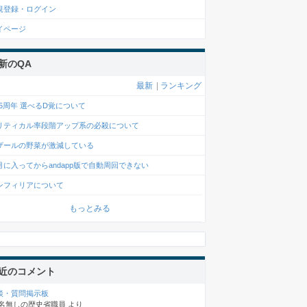
規登録・ログイン
イページ
新のQA
最新
|
ランキング
0.5周年 選べるD覚について
リティカル率段階アップ系の必殺について
ザールの野菜が激減している
月に入ってからandapp版で自動周回できない
ンフィリアについて
もっとみる
近のコメント
談・質問掲示板
名無しの歴史省職員
より