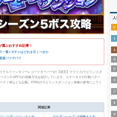
人
が選ぶおすすめ記事！
ラ一覧
/
ガチャはどれを引くべきか
易度バフデバフ
ファイナルファンタジーレコードキーパー)の【迷宮】マリリス(ラビリンスダ
シーズン5-3/FF1)の攻略方法を紹介しています。ステータスや行動パター
ーティ例なども記載。FFRKのラビリンスダンジョン攻略の参考にしてく
関連記事
リンスダンジョンまとめ
ラビダンシーズン5攻略まとめ