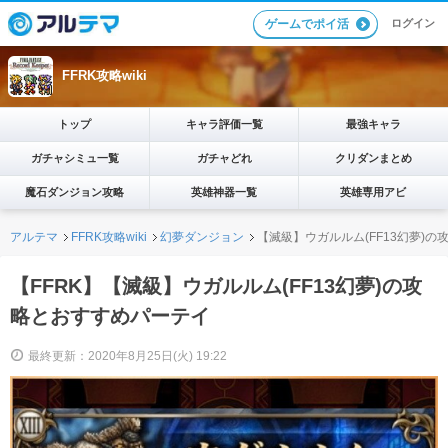
ログイン
ゲームでポイ活
FFRK攻略wiki
トップ
キャラ評価一覧
最強キャラ
ガチャシミュ一覧
ガチャどれ
クリダンまとめ
魔石ダンジョン攻略
英雄神器一覧
英雄専用アビ
アルテマ
FFRK攻略wiki
幻夢ダンジョン
【滅級】ウガルルム(FF13幻夢)
【FFRK】【滅級】ウガルルム(FF13幻夢)の攻
略とおすすめパーテイ
最終更新：2020年8月25日(火) 19:22