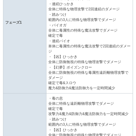
・連続ひっかき
全体に特殊な物理攻撃で2回連続のダメージ
・踏みつけ
範囲内の3人に特殊な物理攻撃でダメージ
フェーズ1
・バイオガ
全体に毒属性の特殊な魔法攻撃でダメージ
確定で毒
・連続バイオ
単体に毒属性の特殊な魔法攻撃で2回連続のダメー
ジ
・【凶】ひっかき
全体に防御無視の特殊な物理攻撃でダメージ
・【幻夢】ポイズンクロー
全体に防御無視の特殊な毒属性遠距離物理攻撃で
ダメージ
確定で毒&スロウ
魔力&防御力&魔法防御力を一定時間減少
・毒の息
全体に特殊な遠距離物理攻撃でダメージ
確定で毒
攻撃力&魔力&防御力&魔法防御力を一定時間減少
・踏みつけ
範囲内の3人に特殊な物理攻撃でダメージ
・【凶】ひっかき
全体に防御無視の特殊な物理攻撃でダメージ