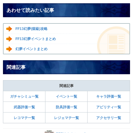
あわせて読みたい記事
FF13幻夢(獄級)攻略
FF13幻夢イベントまとめ
幻夢イベントまとめ
関連記事
関連記事
ガチャシミュ一覧
イベント一覧
キャラ評価一覧
武器評価一覧
防具評価一覧
アビリティ一覧
レコマテ一覧
レジェマテ一覧
アクセサリ一覧