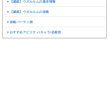
▼【滅級】ウガルルムの基本情報
▼【滅級】ウガルルムの攻略
▼攻略パーティ例
▼おすすめアビリティ/キャラ/必殺技