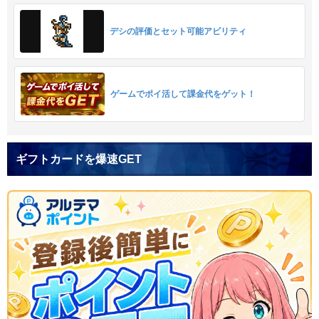
デシの評価とセット可能アビリティ
ゲームでポイ活して課金代をゲット！
ギフトカードを爆速GET