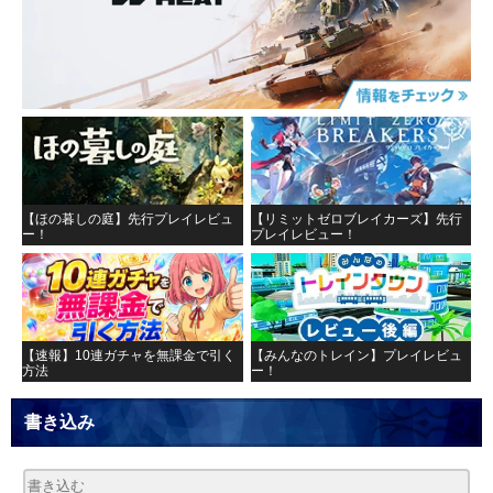
【ほの暮しの庭】先行プレイレビュ
【リミットゼロブレイカーズ】先行
ー！
プレイレビュー！
【速報】10連ガチャを無課金で引く
【みんなのトレイン】プレイレビュ
方法
ー！
書き込み