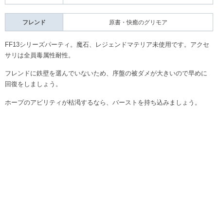
フレンド
原書・快癒のグリモア
FF13シリーズパーティ。魔石、レジェンドマテリア未使用です。アクセ
サリは全員毒属性耐性。
フレンドに鉄壁を選んでいないため、序盤の被ダメが大きいので早めに
回復をしましょう。
ホープのアビリティが枯渇するなら、バーストを持ち込みましょう。