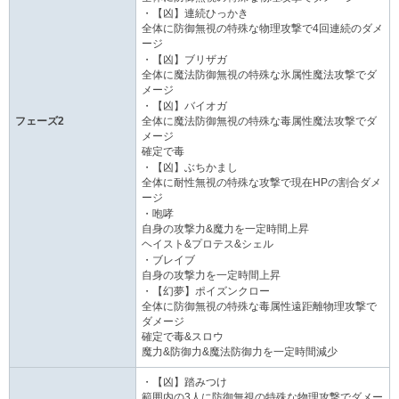
・【凶】連続ひっかき
全体に防御無視の特殊な物理攻撃で4回連続のダメ
ージ
・【凶】ブリザガ
全体に魔法防御無視の特殊な氷属性魔法攻撃でダ
メージ
・【凶】バイオガ
フェーズ2
全体に魔法防御無視の特殊な毒属性魔法攻撃でダ
メージ
確定で毒
・【凶】ぶちかまし
全体に耐性無視の特殊な攻撃で現在HPの割合ダメ
ージ
・咆哮
自身の攻撃力&魔力を一定時間上昇
ヘイスト&プロテス&シェル
・ブレイブ
自身の攻撃力を一定時間上昇
・【幻夢】ポイズンクロー
全体に防御無視の特殊な毒属性遠距離物理攻撃で
ダメージ
確定で毒&スロウ
魔力&防御力&魔法防御力を一定時間減少
・【凶】踏みつけ
範囲内の3人に防御無視の特殊な物理攻撃でダメー