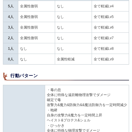
5人
全属性微弱
なし
全て軽減Lv4
4人
全属性微弱
なし
全て軽減Lv5
3人
全属性微弱
なし
全て軽減Lv6
2人
全属性微弱
なし
全て軽減Lv7
1人
なし
なし
全て軽減Lv8
0人
なし
全属性軽減
全て軽減Lv9
行動パターン
・毒の息
全体に特殊な遠距離物理攻撃でダメージ
確定で毒
攻撃力&魔力&防御力&&魔法防御力を一定時間減少
・咆哮
自身の攻撃力&魔力を一定時間上昇
ヘイスト&プロテス&シェル
・ひっかき
全体に特殊な物理攻撃でダメージ