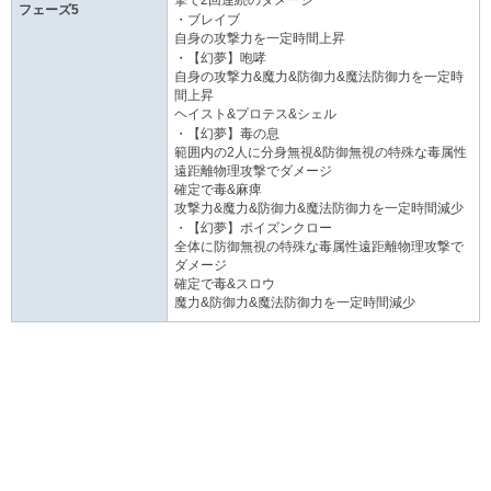
撃で2回連続のダメージ
フェーズ5
・ブレイブ
自身の攻撃力を一定時間上昇
・【幻夢】咆哮
自身の攻撃力&魔力&防御力&魔法防御力を一定時
間上昇
ヘイスト&プロテス&シェル
・【幻夢】毒の息
範囲内の2人に分身無視&防御無視の特殊な毒属性
遠距離物理攻撃でダメージ
確定で毒&麻痺
攻撃力&魔力&防御力&魔法防御力を一定時間減少
・【幻夢】ポイズンクロー
全体に防御無視の特殊な毒属性遠距離物理攻撃で
ダメージ
確定で毒&スロウ
魔力&防御力&魔法防御力を一定時間減少