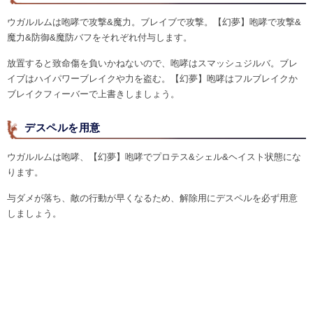
ウガルルムは咆哮で攻撃&魔力。ブレイブで攻撃。【幻夢】咆哮で攻撃&
魔力&防御&魔防バフをそれぞれ付与します。
放置すると致命傷を負いかねないので、咆哮はスマッシュジルバ。ブレ
イブはハイパワーブレイクや力を盗む。【幻夢】咆哮はフルブレイクか
ブレイクフィーバーで上書きしましょう。
デスペルを用意
ウガルルムは咆哮、【幻夢】咆哮でプロテス&シェル&ヘイスト状態にな
ります。
与ダメが落ち、敵の行動が早くなるため、解除用にデスペルを必ず用意
しましょう。