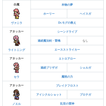
白魔
本物の夢
ホーリー
ヘイスガ
Dr.モグの教え
ヴァニラ
アタッカー
シーンドライブ
連続魔法剣・雷鳴
なし
エースストライカー
ライトニング
アタッカー
エトロアロー
連続ブリザガ
シェルガ
魔晄の力
セラ
アタッカー
ブレイクフロスト
アイシクルショット
プロテガ
乱世の雷神
ノエル