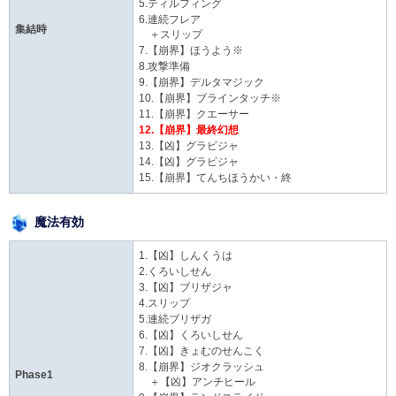
5.ティルフィング
6.連続フレア
集結時
＋スリップ
7.【崩界】ほうよう※
8.攻撃準備
9.【崩界】デルタマジック
10.【崩界】ブラインタッチ※
11.【崩界】クエーサー
12.【崩界】最終幻想
13.【凶】グラビジャ
14.【凶】グラビジャ
15.【崩界】てんちほうかい・終
魔法有効
1.【凶】しんくうは
2.くろいしせん
3.【凶】ブリザジャ
4.スリップ
5.連続ブリザガ
6.【凶】くろいしせん
7.【凶】きょむのせんこく
8.【崩界】ジオクラッシュ
Phase1
＋【凶】アンチヒール