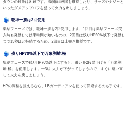
ダウンの対策は困難です。風弱体6段階を維持したり、サッズやナジャと
いったダメアップバフを盛って火力を出しましょう。
乾坤一擲は2回使用
集結フェーズでは、乾坤一擲を2回使用します。1回目は集結フェーズ突
入時も発動して効果時間が短いものの、2回目は残りHP60%以下で発動し
つつ15秒ほど持続するため、2回目は上書き推奨です。
残りHP70%以下で万象剥離:極
集結フェーズで残りHP70%以下にすると、纏いを2段階下げる「万象剥
離:極」を使用します。一気に火力が下がってしまうので、すぐに纏い直
して火力を戻しましょう。
HPの調整を狙えるなら、LBガーディアンを使って回避するのも手です。