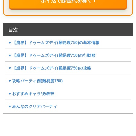
ポイ活で課金代を稼ぐ ›
目次
▼【崩界】ドゥームズデイ(難易度750)の基本情報
▼【崩界】ドゥームズデイ(難易度750)の行動順
▼【崩界】ドゥームズデイ(難易度750)の攻略
▼攻略パーティ例(難易度750)
▼おすすめキャラ/必殺技
▼みんなのクリアパーティ