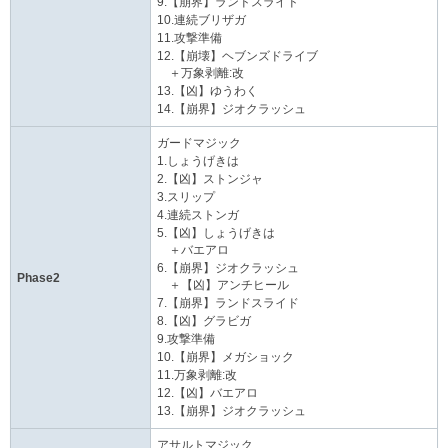
9.【崩界】ランドスライド
10.連続ブリザガ
11.攻撃準備
12.【崩壊】ヘブンズドライブ
＋万象剥離:改
13.【凶】ゆうわく
14.【崩界】ジオクラッシュ
ガードマジック
1.しょうげきは
2.【凶】ストンジャ
3.スリップ
4.連続ストンガ
5.【凶】しょうげきは
＋バエアロ
6.【崩界】ジオクラッシュ
Phase2
＋【凶】アンチヒール
7.【崩界】ランドスライド
8.【凶】グラビガ
9.攻撃準備
10.【崩界】メガショック
11.万象剥離:改
12.【凶】バエアロ
13.【崩界】ジオクラッシュ
アサルトマジック