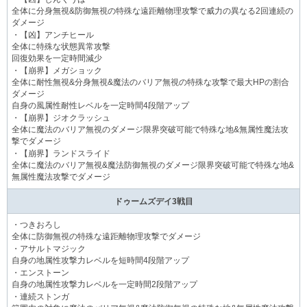
全体に分身無視&防御無視の特殊な遠距離物理攻撃で威力の異なる2回連続の
ダメージ
・【凶】アンチヒール
全体に特殊な状態異常攻撃
回復効果を一定時間減少
・【崩界】メガショック
全体に耐性無視&分身無視&魔法のバリア無視の特殊な攻撃で最大HPの割合
ダメージ
自身の風属性耐性レベルを一定時間4段階アップ
・【崩界】ジオクラッシュ
全体に魔法のバリア無視のダメージ限界突破可能で特殊な地&無属性魔法攻
撃でダメージ
・【崩界】ランドスライド
全体に魔法のバリア無視&魔法防御無視のダメージ限界突破可能で特殊な地&
無属性魔法攻撃でダメージ
ドゥームズデイ3戦目
・つきおろし
全体に防御無視の特殊な遠距離物理攻撃でダメージ
・アサルトマジック
自身の地属性攻撃力レベルを短時間4段階アップ
・エンストーン
自身の地属性攻撃力レベルを一定時間2段階アップ
・連続ストンガ