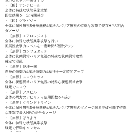
強力な攻撃の準備をする
・【凶】アンチヒール
全体に特殊な状態異常攻撃
回復効果を一定時間減少
・【凶】グラビジャ
全体に耐性無視&分身無視&魔法のバリア無視の特殊な攻撃で現在HPの割合
ダメージ
・【崩界】エアロレジスト
全体に特殊な状態異常攻撃を行い
風属性攻撃力レベルを一定時間6段階ダウン
・【崩界】コンフュタッチ
全体に状態異常バリア無視の特殊な状態異常攻撃
確定で混乱
・【崩界】乾坤一擲
自身の防御力&魔法防御力&精神を一定時間アップ
・【崩界】スロウキッス
全体に状態異常バリア無視の特殊な状態異常攻撃
確定でスロウ
・【崩界】アスピル
全体の両方のアビリティ使用回数を4減少
・【崩界】グランドトライン
全体に耐性無視&分身無視&魔法のバリア無視のダメージ限界突破可能で特殊
な攻撃で最大HPの割合ダメージ
・【崩界】ほうよう
全体に特殊な状態異常攻撃
確定で行動キャンセル