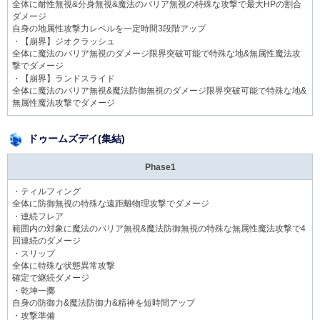
全体に耐性無視&分身無視&魔法のバリア無視の特殊な攻撃で最大HPの割合
ダメージ
自身の地属性攻撃力レベルを一定時間3段階アップ
・【崩界】ジオクラッシュ
全体に魔法のバリア無視のダメージ限界突破可能で特殊な地&無属性魔法攻
撃でダメージ
・【崩界】ランドスライド
全体に魔法のバリア無視&魔法防御無視のダメージ限界突破可能で特殊な地&
無属性魔法攻撃でダメージ
ドゥームズデイ(集結)
Phase1
・ティルフィング
全体に防御無視の特殊な遠距離物理攻撃でダメージ
・連続フレア
範囲内の対象に魔法のバリア無視&魔法防御無視の特殊な無属性魔法攻撃で4
回連続のダメージ
・スリップ
全体に特殊な状態異常攻撃
確定で継続ダメージ
・乾坤一擲
自身の防御力&魔法防御力&精神を短時間アップ
・攻撃準備