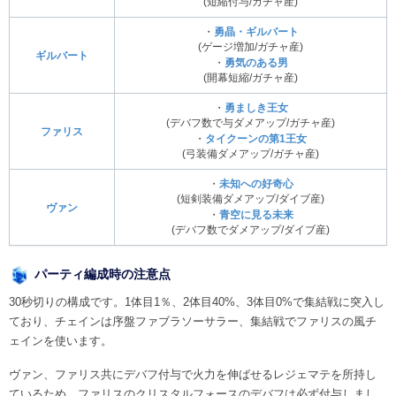
(短縮付与/ガチャ産)
・
勇晶・ギルバート
(ゲージ増加/ガチャ産)
ギルバート
・
勇気のある男
(開幕短縮/ガチャ産)
・
勇ましき王女
(デバフ数で与ダメアップ/ガチャ産)
ファリス
・
タイクーンの第1王女
(弓装備ダメアップ/ガチャ産)
・
未知への好奇心
(短剣装備ダメアップ/ダイブ産)
ヴァン
・
青空に見る未来
(デバフ数でダメアップ/ダイブ産)
パーティ編成時の注意点
30秒切りの構成です。1体目1％、2体目40%、3体目0%で集結戦に突入し
ており、チェインは序盤ファブラソーサラー、集結戦でファリスの風チ
ェインを使います。
ヴァン、ファリス共にデバフ付与で火力を伸ばせるレジェマテを所持し
ているため、ファリスのクリスタルフォースのデバフは必ず付与しまし