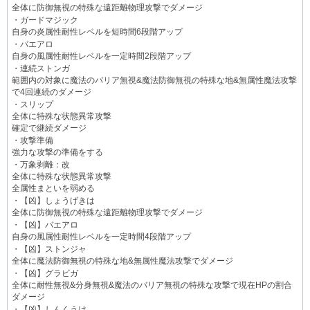
全体に防御無視の特殊な遠距離物理攻撃でダメージ
・ガードマジック
自身の炎属性耐性レベルを短時間6段階アップ
・バエアロ
自身の風属性耐性レベルを一定時間2段階アップ
・連続ストンガ
範囲内の対象に魔法のバリア無視&魔法防御無視の特殊な地&無属性魔法攻撃
で4回連続のダメージ
・スリップ
全体に特殊な状態異常攻撃
確定で継続ダメージ
・攻撃準備
強力な攻撃の準備をする
・万象剥離：改
全体に特殊な状態異常攻撃
全属性まといを弱める
・【凶】しょうげきは
全体に防御無視の特殊な遠距離物理攻撃でダメージ
・【凶】バエアロ
自身の風属性耐性レベルを一定時間4段階アップ
・【凶】ストンジャ
全体に魔法防御無視の特殊な地&無属性魔法攻撃でダメージ
・【凶】グラビガ
全体に耐性無視&分身無視&魔法のバリア無視の特殊な攻撃で現在HPの割合
ダメージ
・【凶】しんくうは