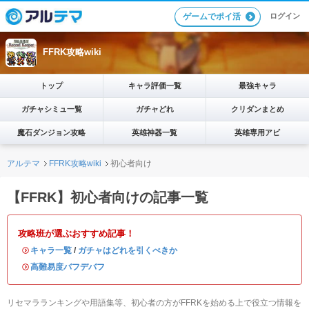
ログイン
ゲームでポイ活
FFRK攻略wiki
トップ
キャラ評価一覧
最強キャラ
ガチャシミュ一覧
ガチャどれ
クリダンまとめ
魔石ダンジョン攻略
英雄神器一覧
英雄専用アビ
アルテマ
FFRK攻略wiki
初心者向け
【FFRK】初心者向けの記事一覧
攻略班が選ぶおすすめ記事！
・
キャラ一覧
/
ガチャはどれを引くべきか
・
高難易度バフデバフ
リセマラランキングや用語集等、初心者の方がFFRKを始める上で役立つ情報を