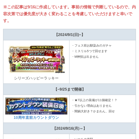
※この記事は9/16に作成しています。事前の情報で判断しているので、内
容次第では優先度が大きく変わることを考慮していただけますと幸いで
す。
【2024/9/1(日)~】
・フェス前お馴染みのガチャ
・ミスリル5つで回せます
・M神技は出ません
シリーズハッピーラッキー
【~9/25まで開催】
・★7以上の装備が11個確定！？
・引かない理由はありません
・闇鍋大好き？かまわん、回せ
10周年直前カウントダウン
【2024/9/16(月)～】