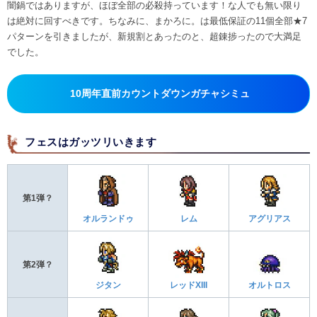
闇鍋ではありますが、ほぼ全部の必殺持っています！な人でも無い限り
は絶対に回すべきです。ちなみに、まかろに。は最低保証の11個全部★7
パターンを引きましたが、新規割とあったのと、超錬捗ったので大満足
でした。
10周年直前カウントダウンガチャシミュ
フェスはガッツリいきます
第1弾？
オルランドゥ
レム
アグリアス
第2弾？
ジタン
レッドXIII
オルトロス