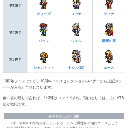
第3弾？
ティーダ
ユウナ
ティナ
第4弾？
バッツ
ウォル
暗闇の雲
第5弾？
シャントット
セシル(聖)
エース
10周年フェスですが、10周年フェスセレクションのバナーから上記メン
バーが入ると予想しています。
仮に表の通りであれば、1~3弾はコンプですね。理由としては、主にATB
組が戦犯です。
各弾を回したい理由
・1弾…常時ATB持ちのオルランドゥ、レムは属性を筆頭にエースとして