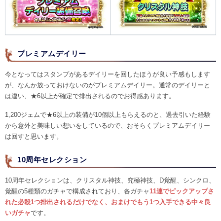
プレミアムデイリー
今となってはスタンプがあるデイリーを回したほうが良い予感もします
が、なんか放っておけないのがプレミアムデイリー。通常のデイリーと
は違い、★6以上が確定で排出されるのでお得感あります。
1,200ジェムで★6以上の装備が10個以上もらえるのと、過去引いた経験
から意外と美味しい想いをしているので、おそらくプレミアムデイリー
は回すと思います。
10周年セレクション
10周年セレクションは、クリスタル神技、究極神技、D覚醒、シンクロ、
覚醒の5種類のガチャで構成されており、各ガチャ
11連でピックアップさ
れた必殺1つ排出されるだけでなく、おまけでもう1つ入手できる中々良
いガチャ
です。