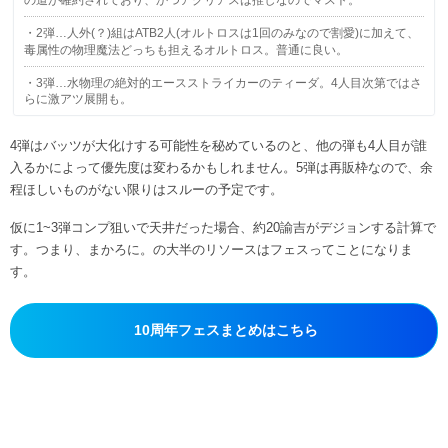
の道が確約されており、かつアグリアスは推しなのでマスト。
・2弾…人外(？)組はATB2人(オルトロスは1回のみなので割愛)に加えて、
毒属性の物理魔法どっちも担えるオルトロス。普通に良い。
・3弾…水物理の絶対的エースストライカーのティーダ。4人目次第ではさ
らに激アツ展開も。
4弾はバッツが大化けする可能性を秘めているのと、他の弾も4人目が誰
入るかによって優先度は変わるかもしれません。5弾は再販枠なので、余
程ほしいものがない限りはスルーの予定です。
仮に1~3弾コンプ狙いで天井だった場合、約20諭吉がデジョンする計算で
す。つまり、まかろに。の大半のリソースはフェスってことになりま
す。
10周年フェスまとめはこちら