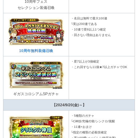
10周年フェス
セレクション装備召喚
・名目は無料で最大100連
└実は200連である
・10連で星6以上1つ確定
・回さない理由はありません
10周年無料装備召喚
・星7以上が3個確定
・これ回すなら11個★7以上ガチャでOK
ギガスコロシアムSPガチャ
【2024/9/20(金)～】
・5種類のガチャ
└C神技/究極/D覚/シンクロ/覚醒
・11連+おまけ
└指定の種類の必殺技確定
・実は結構いいゾ！！(内容次第)