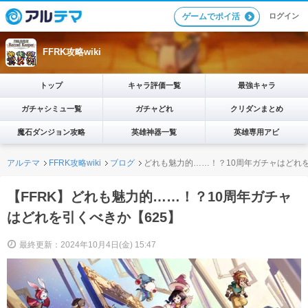
ログイン
ゲームでポイ活
FFRK攻略wiki
トップ
キャラ評価一覧
最強キャラ
ガチャシミュ一覧
ガチャどれ
クリダンまとめ
魔石ダンジョン攻略
英雄神器一覧
英雄専用アビ
アルテマ
FFRK攻略wiki
ブログ
どれも魅力的……！？10周年ガチャはどれを
【FFRK】どれも魅力的……！？10周年ガチャ
はどれを引くべきか【625】
最終更新：2024年10月4日(金) 15:47