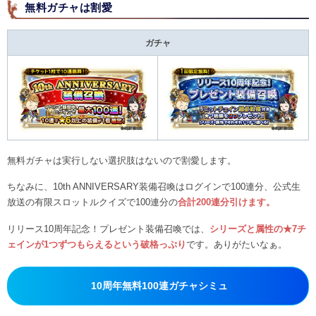
無料ガチャは割愛
ガチャ
無料ガチャは実行しない選択肢はないので割愛します。
ちなみに、10th ANNIVERSARY装備召喚はログインで100連分、公式生
放送の有限スロットルクイズで100連分の
合計200連分引けます。
リリース10周年記念！プレゼント装備召喚では、
シリーズと属性の★7チ
ェインが1つずつもらえるという破格っぷり
です。ありがたいなぁ。
10周年無料100連ガチャシミュ