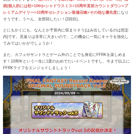
袋(個人的には松>10th)=シャドウスミス>10周年直前カウントダウン>プ
レミアムデイリー>10周年セレクション装備召喚>その他な優先度
になり
そうです。うーん、全部回したい！(2回目)。
とにもかくにも、なんとか予算内に収まりそう(はみ出しているのは想定
内)です。見返りは非常に大きいので、この機会に一気にキャラを強化し
てみてはいかがでしょうか！
また、カフェやサントラとゲーム外のことでも身近にFFRKを楽しめま
す！10周年という一生に1度のおめでたいイベントですし、今まで以上に
FFRKライフをエンジョイしましょう！