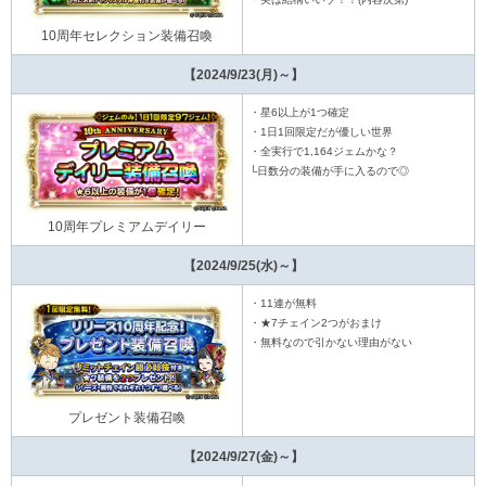
10周年セレクション装備召喚
【2024/9/23(月)～】
・星6以上が1つ確定
・1日1回限定だが優しい世界
・全実行で1,164ジェムかな？
└日数分の装備が手に入るので◎
10周年プレミアムデイリー
【2024/9/25(水)～】
・11連が無料
・★7チェイン2つがおまけ
・無料なので引かない理由がない
プレゼント装備召喚
【2024/9/27(金)～】