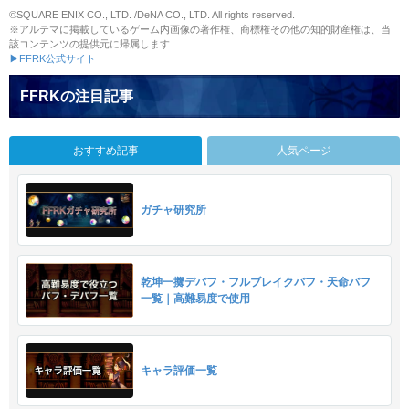
©SQUARE ENIX CO., LTD. /DeNA CO., LTD. All rights reserved.
※アルテマに掲載しているゲーム内画像の著作権、商標権その他の知的財産権は、当
該コンテンツの提供元に帰属します
▶FFRK公式サイト
FFRKの注目記事
おすすめ記事
人気ページ
ガチャ研究所
乾坤一擲デバフ・フルブレイクバフ・天命バフ
一覧｜高難易度で使用
キャラ評価一覧