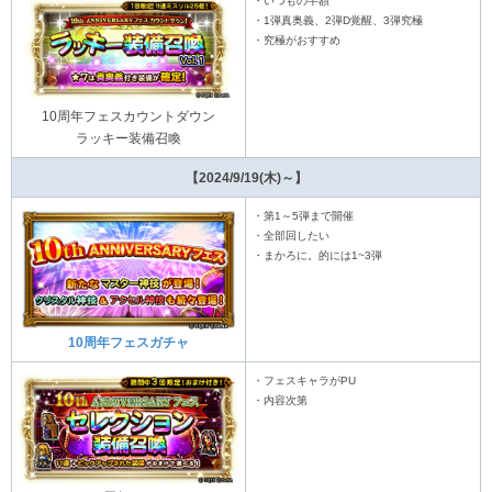
・いつもの半額
・1弾真奥義、2弾D覚醒、3弾究極
・究極がおすすめ
10周年フェスカウントダウン
ラッキー装備召喚
【2024/9/19(木)～】
・第1～5弾まで開催
・全部回したい
・まかろに。的には1~3弾
10周年フェスガチャ
・フェスキャラがPU
・内容次第