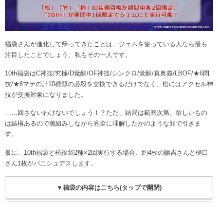
福袋さんが進化して帰ってきたことは、ジェムを使っている人なら最も
注目したことでしょう。私もその一人です。
10th福袋はC神技/究極/D覚醒/OF神技/シンクロ/覚醒/真奥義/LBOF/★6閃
技/★6マテの計10種類の必殺を交換できるだけでなく、松にはアクセル神
技が交換対象になりました。
……回さないわけないでしょう！？ただ、結局は範囲次第。欲しいもの
は結構あるので腕組みしながら完全に理解したかのような顔で引きま
す。
仮に、10th福袋と松福袋2種×2回実行する場合、約4枚の諭吉さんと樋口
さん1枚がバニシュデスします。
▼福袋の内容はこちら(タップで開閉)