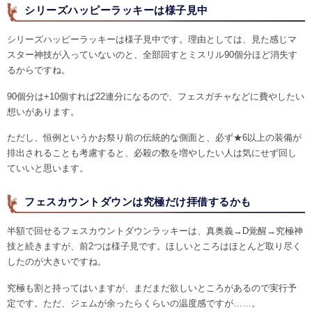
シリーズハッピーラッキーは様子見中
シリーズハッピーラッキーは様子見中です。理由としては、見た感じマ
スター神技が入っていないのと、全部回すとミスリル90個分ほど消失す
るからですね。
90個分は+10個すれば22連分になるので、フェスガチャなどに費やしたい
想いがあります。
ただし、恒例というかお祭り前の伝統的な側面と、必ず★6以上の装備が
排出されることも考慮すると、必殺の数を増やしたい人は気にせず回し
ていいと思います。
フェスカウントダウンは究極だけ拝借するかも
半額で回せるフェスカウントダウンラッキーは、真奥義→D覚醒→究極神
技と続きますが、前2つは様子見です。ほしいところはほとんど取り尽く
したのが大きいですね。
究極も割と持ってはいますが、まだまだ欲しいところがあるので実行予
定です。ただ、ジェムが余ったらくらいの温度感ですが……。