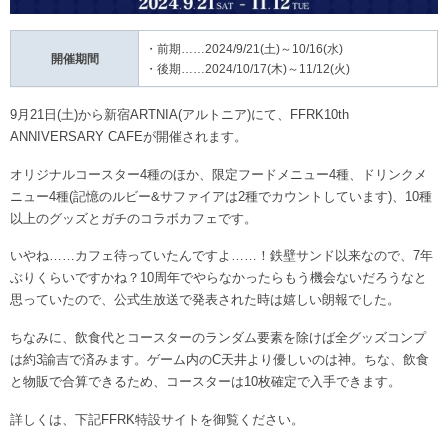
・前期……2024/9/21(土)～10/16(水)
開催期間
・後期……2024/10/17(木)～11/12(火)
9月21日(土)から新宿ARTNIA(アルトニア)にて、FFRK10th
ANNIVERSARY CAFEが開催されます。
オリジナルコースター4種のほか、限定フードメニュー4種、ドリンクメ
ニュー4種(記憶のルビー&サファイアは2種でカウントしています)、10種
以上のグッズとガチのコラボカフェです。
いやね……カフェ待っていたんですよ……！鉄壁サンド以来なので、7年
ぶりくらいですかね？10周年でやらなかったらもう機会ないだろうなと
思っていたので、公式生放送で発表された時は嬉しい朗報でした。
ちなみに、飲食代とコースターのランダム要素を除けば全グッズコンプ
は約3諭吉で済みます。ゲーム内のC天井より優しいのは神。ちな、飲食
と物販で合算できるため、コースターは10枚確定で入手できます。
詳しくは、下記FFRK特設サイトを御覧ください。