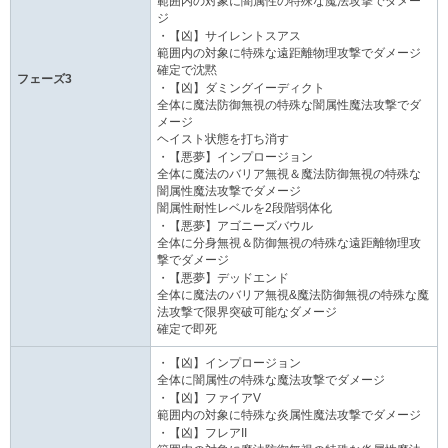
範囲内の対象に闇属性の特殊な魔法攻撃でダメー
ジ
・【凶】サイレントスアス
範囲内の対象に特殊な遠距離物理攻撃でダメージ
確定で沈黙
フェーズ3
・【凶】ダミングイーディクト
全体に魔法防御無視の特殊な闇属性魔法攻撃でダ
メージ
ヘイスト状態を打ち消す
・【悪夢】インプロージョン
全体に魔法のバリア無視＆魔法防御無視の特殊な
闇属性魔法攻撃でダメージ
闇属性耐性レベルを2段階弱体化
・【悪夢】アゴニーズバウル
全体に分身無視＆防御無視の特殊な遠距離物理攻
撃でダメージ
・【悪夢】デッドエンド
全体に魔法のバリア無視&魔法防御無視の特殊な魔
法攻撃で限界突破可能なダメージ
確定で即死
・【凶】インプロージョン
全体に闇属性の特殊な魔法攻撃でダメージ
・【凶】ファイアV
範囲内の対象に特殊な炎属性魔法攻撃でダメージ
・【凶】フレアII