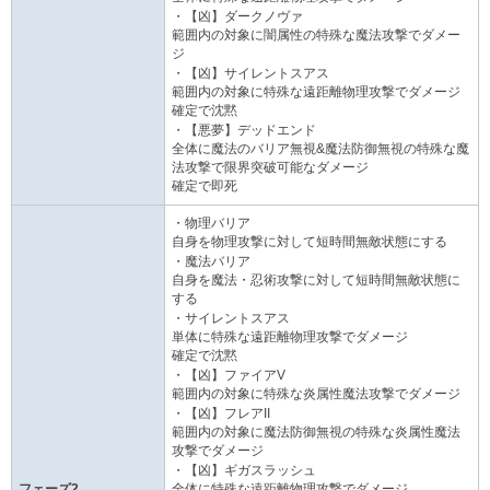
・【凶】ダークノヴァ
範囲内の対象に闇属性の特殊な魔法攻撃でダメー
ジ
・【凶】サイレントスアス
範囲内の対象に特殊な遠距離物理攻撃でダメージ
確定で沈黙
・【悪夢】デッドエンド
全体に魔法のバリア無視&魔法防御無視の特殊な魔
法攻撃で限界突破可能なダメージ
確定で即死
・物理バリア
自身を物理攻撃に対して短時間無敵状態にする
・魔法バリア
自身を魔法・忍術攻撃に対して短時間無敵状態に
する
・サイレントスアス
単体に特殊な遠距離物理攻撃でダメージ
確定で沈黙
・【凶】ファイアV
範囲内の対象に特殊な炎属性魔法攻撃でダメージ
・【凶】フレアII
範囲内の対象に魔法防御無視の特殊な炎属性魔法
攻撃でダメージ
・【凶】ギガスラッシュ
フェーズ2
全体に特殊な遠距離物理攻撃でダメージ