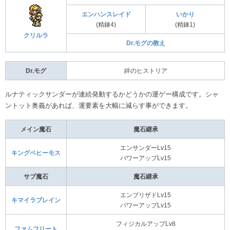
エンハンスレイド
いかり
(精錬4)
(精錬1)
クリルラ
Dr.モグの教え
Dr.モグ
絆のヒストリア
ルナティックサンダーが連続発動するかどうかの運ゲー構成です。シャ
ントット奥義があれば、運要素を大幅に減らす事ができます。
メイン魔石
魔石継承
エンサンダーLv15
キングベヒーモス
パワーアップLv15
サブ魔石
魔石継承
エンブリザドLv15
キマイラブレイン
パワーアップLv15
フィジカルアップLv8
ファムフリート