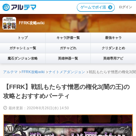
ログイン
ゲームでポイ活
FFRK攻略wiki
トップ
キャラ評価一覧
最強キャラ
ガチャシミュ一覧
ガチャどれ
クリダンまとめ
魔石ダンジョン攻略
英雄神器一覧
英雄専用アビ
アルテマ
FFRK攻略wiki
ナイトメアダンジョン
戦乱もたらす憎悪の権化3(
【FFRK】戦乱もたらす憎悪の権化3(闇の王)の
攻略とおすすめパーティ
最終更新：2020年8月26日(水) 14:50