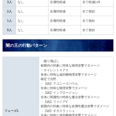
3人
なし
全属性軽減
全て軽減Lv9
2人
なし
全属性軽減
全て無効
1人
なし
全属性軽減
全て無効
0人
なし
全属性軽減
全て無効
闇の王の行動パターン
・蹴り飛ばし
範囲内の対象に特殊な物理攻撃でダメージ
・サイレントスアス
単体に特殊な遠距離物理攻撃でダメージ
確定で沈黙
・【凶】アゴニーズバウル
全体に特殊な物理攻撃でダメージ
・【凶】インプロージョン
全体に闇属性の特殊な魔法攻撃でダメージ
・【凶】ファイアV
範囲内の対象に特殊な炎属性魔法攻撃でダメージ
フェーズ1
・【凶】ギガスラッシュ
全体に特殊な遠距離物理攻撃でダメージ