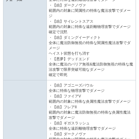
・【凶】ダークノヴァ
範囲内の対象に闇属性の特殊な魔法攻撃でダメー
ジ
・【凶】サイレントスアス
範囲内の対象に特殊な遠距離物理攻撃でダメージ
確定で沈黙
・【凶】ダミングイーディクト
全体に魔法防御無視の特殊な闇属性魔法攻撃でダ
メージ
ヘイスト状態を打ち消す
・【悪夢】デッドエンド
全体に魔法のバリア無視&魔法防御無視の特殊な魔
法攻撃で限界突破可能なダメージ
確定で即死
・【凶】アゴニーズバウル
全体に特殊な物理攻撃でダメージ
・【凶】ファイアV
範囲内の対象に特殊な炎属性魔法攻撃でダメージ
・【凶】フレアII
範囲内の対象に魔法防御無視の特殊な炎属性魔法
攻撃でダメージ
・【凶】ギガスラッシュ
全体に特殊な遠距離物理攻撃でダメージ
・【凶】ダークノヴァ