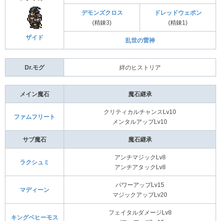
デモンズクロス
ドレッドウェポン
(精錬3)
(精錬1)
ザイド
乱世の雷神
Dr.モグ
絆のヒストリア
メイン魔石
魔石継承
クリティカルチャンスLv10
ファムフリート
メンタルアップLv10
サブ魔石
魔石継承
アンチマジックLv8
ラクシュミ
アンチアタックLv8
パワーアップLv15
マディーン
マジックアップLv20
フェイタルダメージLv8
キングベヒーモス