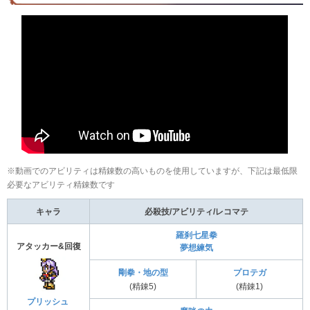
※動画でのアビリティは精錬数の高いものを使用していますが、下記は最低限
必要なアビリティ精錬数です
キャラ
必殺技/アビリティ/レコマテ
羅刹七星拳
アタッカー&回復
夢想練気
剛拳・地の型
プロテガ
(精錬5)
(精錬1)
プリッシュ