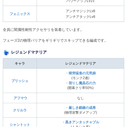
パワーアップLv15
アンチマジックLv8
フェニックス
アンチアタックLv8
全員に闇属性耐性アクセサリを装着しています。
フェーズ2の物理バリアをギリギリでスキップできる編成です。
レジェンドマテリア
キャラ
レジェンドマテリア
・
猪突猛進の元気娘
(モンク2連)
プリッシュ
・
宿りし魔晶石の力
(開幕クリ率50%)
アフマウ
なし
・
厳しき鍛錬の成果
クリルラ
(物理攻撃ダメアップ)
・
黒きアンタッチャブル
シャントット