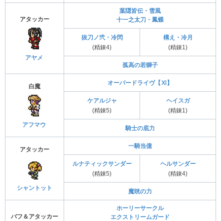
葉隠皆伝・雪風
アタッカー
十一之太刀・鳳蝶
抜刀ノ弐・冷閃
構え・冷月
(精錬4)
(精錬1)
アヤメ
孤高の若獅子
オーバードライヴ【Ⅺ】
白魔
ケアルジャ
ヘイスガ
(精錬5)
(精錬1)
アフマウ
騎士の底力
一騎当億
アタッカー
ルナティックサンダー
ヘルサンダー
(精錬5)
(精錬4)
シャントット
魔晄の力
ホーリーサークル
バフ＆アタッカー
エクストリームガード