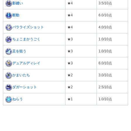
影縫い
★4
3.5/10点
断動
★4
6.0/10点
パラライズショット
★4
4.0/10点
ちょこまかうごく
★3
1.0/10点
足を狙う
★3
1.0/10点
デュアルディレイ
★3
6.0/10点
かまいたち
★2
3.0/10点
ダガーショット
★2
2.5/10点
ねらう
★1
1.0/10点