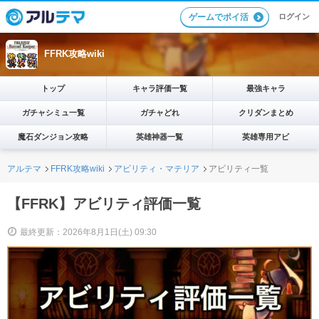
ログイン
ゲームでポイ活
FFRK攻略wiki
トップ
キャラ評価一覧
最強キャラ
ガチャシミュ一覧
ガチャどれ
クリダンまとめ
魔石ダンジョン攻略
英雄神器一覧
英雄専用アビ
アルテマ
FFRK攻略wiki
アビリティ・マテリア
アビリティ一覧
【FFRK】アビリティ評価一覧
最終更新：2026年8月1日(土) 09:30