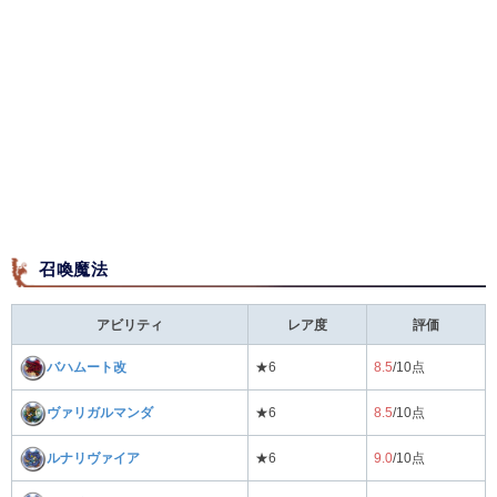
召喚魔法
アビリティ
レア度
評価
バハムート改
★6
8.5
/10点
ヴァリガルマンダ
★6
8.5
/10点
ルナリヴァイア
★6
9.0
/10点