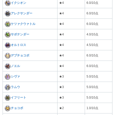
イクシオン
★4
6.0/10点
アレクサンダー
★4
6.0/10点
ケツァクウァトル
★4
6.0/10点
サボテンダー
★4
4.0/10点
オルトロス
★4
4.5/10点
デブチョコボ
★4
6.0/10点
ノエル
★4
6.0/10点
シヴァ
★3
5.0/10点
ラムウ
★3
5.0/10点
イフリート
★3
5.0/10点
チョコボ
★2
1.0/10点