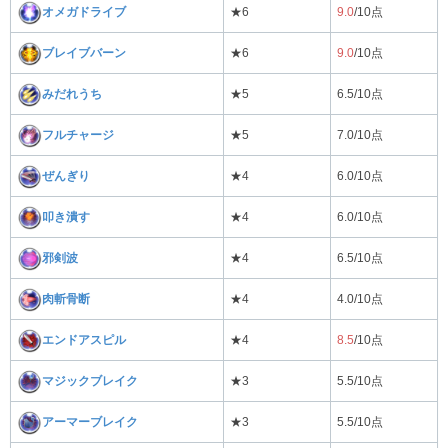
オメガドライブ
★6
9.0
/10点
ブレイブバーン
★6
9.0
/10点
みだれうち
★5
6.5/10点
フルチャージ
★5
7.0/10点
ぜんぎり
★4
6.0/10点
叩き潰す
★4
6.0/10点
邪剣波
★4
6.5/10点
肉斬骨断
★4
4.0/10点
エンドアスピル
★4
8.5
/10点
マジックブレイク
★3
5.5/10点
アーマーブレイク
★3
5.5/10点