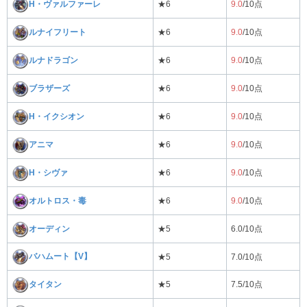
H・ヴァルファーレ
★6
9.0
/10点
ルナイフリート
★6
9.0
/10点
ルナドラゴン
★6
9.0
/10点
ブラザーズ
★6
9.0
/10点
H・イクシオン
★6
9.0
/10点
アニマ
★6
9.0
/10点
H・シヴァ
★6
9.0
/10点
オルトロス・毒
★6
9.0
/10点
オーディン
★5
6.0/10点
バハムート【V】
★5
7.0/10点
タイタン
★5
7.5/10点