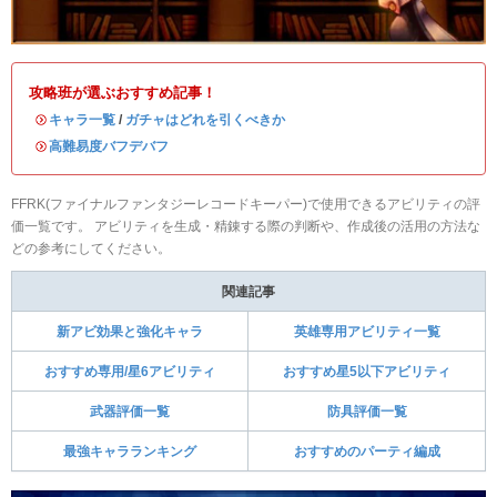
攻略班が選ぶおすすめ記事！
・
キャラ一覧
/
ガチャはどれを引くべきか
・
高難易度バフデバフ
FFRK(ファイナルファンタジーレコードキーパー)で使用できるアビリティの評
価一覧です。 アビリティを生成・精錬する際の判断や、作成後の活用の方法な
どの参考にしてください。
関連記事
新アビ効果と強化キャラ
英雄専用アビリティ一覧
おすすめ専用/星6アビリティ
おすすめ星5以下アビリティ
武器評価一覧
防具評価一覧
最強キャラランキング
おすすめのパーティ編成