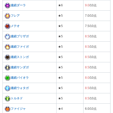
連続ダーラ
★6
9.0
/10点
フレア
★5
7.0/10点
メテオ
★5
7.5/10点
連続ブリザガ
★5
8.5
/10点
連続ファイガ
★5
8.5
/10点
連続ストンガ
★5
8.5
/10点
連続サンダガ
★5
8.5
/10点
連続バイオラ
★5
8.0
/10点
連続ウォタガ
★5
8.5
/10点
トルネド
★5
8.5
/10点
ファイジャ
★4
6.0/10点