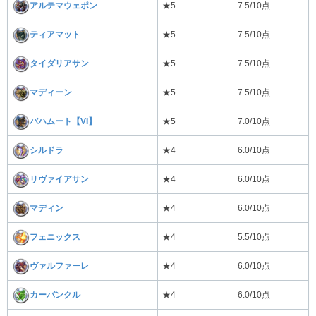
アルテマウェポン
★5
7.5/10点
ティアマット
★5
7.5/10点
タイダリアサン
★5
7.5/10点
マディーン
★5
7.5/10点
バハムート【VI】
★5
7.0/10点
シルドラ
★4
6.0/10点
リヴァイアサン
★4
6.0/10点
マディン
★4
6.0/10点
フェニックス
★4
5.5/10点
ヴァルファーレ
★4
6.0/10点
カーバンクル
★4
6.0/10点