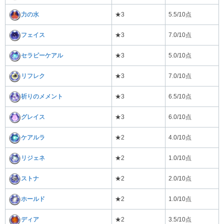
力の水
★3
5.5/10点
フェイス
★3
7.0/10点
セラピーケアル
★3
5.0/10点
リフレク
★3
7.0/10点
祈りのメメント
★3
6.5/10点
グレイス
★3
6.0/10点
ケアルラ
★2
4.0/10点
リジェネ
★2
1.0/10点
ストナ
★2
2.0/10点
ホールド
★2
1.0/10点
ディア
★2
3.5/10点