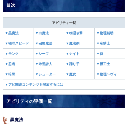
目次
アビリティ一覧
▼黒魔法
▼白魔法
▼物理攻撃
▼物理補助
▼物理スピード
▼召喚魔法
▼魔法剣
▼竜騎士
▼モンク
▼シーフ
▼ナイト
▼侍
▼忍者
▼吟遊詩人
▼踊り子
▼機工士
▼暗黒
▼シューター
▼魔女
▼物理ヘヴィ
▼アビ関連コンテンツを開放するには
アビリティの評価一覧
黒魔法